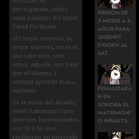
terminar su
participación, relató
PRISIÓN DE
unas palabras del autor
3 MESES A 5
David Fischman.
AÑOS PARA
QUIENES
«El mejor maestro, la
EVADEN AL
mejor maestra, no es el
SAT
que sabe más, sino
aquel, aquella, que hace
que el alumno y
alumna aprenda más»,
PENALIZARÁ
exclamó.
N EN
De la mano del Alcalde,
SONORA EL
Javier Lamarque Cano,
MATRIMONI
docentes homenajeados
O INFANTIL
con 20 y 30 años
recibieron un merecido