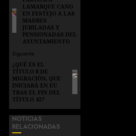
de
Entrada
LAMARQUE CANO
anterior:
entradas
EN FESTEJO A LAS
MADRES
JUBILADAS Y
PENSIONADAS DEL
AYUNTAMIENTO
Siguiente
¿QUÉ ES EL
Siguiente
TÍTULO 8 DE
entrada:
MIGRACIÓN, QUE
INICIARÁ EN EU
TRAS EL FIN DEL
TÍTULO 42?
NOTICIAS
RELACIONADAS