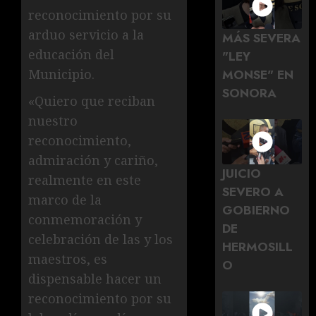
reconocimiento por su
arduo servicio a la
MÁS SEVERA
educación del
"LEY
Municipio.
MONSE" EN
SONORA
«Quiero que reciban
nuestro
reconocimiento,
admiración y cariño,
JUICIO
realmente en este
SEVERO A
marco de la
GOBIERNO
conmemoración y
DE
celebración de las y los
HERMOSILL
maestros, es
O
dispensable hacer un
reconocimiento por su