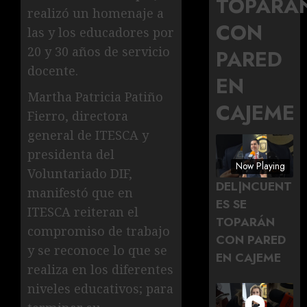
TOPARÁ
realizó un homenaje a
CON
las y los educadores por
20 y 30 años de servicio
PARED
docente.
EN
Martha Patricia Patiño
CAJEME
Fierro, directora
general de ITESCA y
presidenta del
Now Playing
Voluntariado DIF,
DEL|NCUENT
manifestó que en
ES SE
ITESCA reiteran el
TOPARÁN
compromiso de trabajo
CON PARED
y se reconoce lo que se
EN CAJEME
realiza en los diferentes
niveles educativos; para