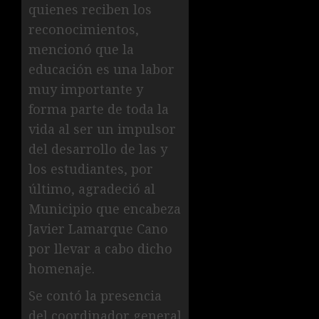
quienes reciben los
reconocimientos,
mencionó que la
educación es una labor
muy importante y
forma parte de toda la
vida al ser un impulsor
del desarrollo de las y
los estudiantes, por
último, agradeció al
Municipio que encabeza
Javier Lamarque Cano
por llevar a cabo dicho
homenaje.
Se contó la presencia
del coordinador general