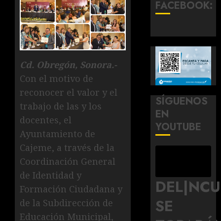
FACEBOOK:
Cd. Obregón, Sonora.-
Con el motivo de
reconocer el valor y el
SÍGUENOS
trabajo de las y los
EN
docentes, el
YOUTUBE
Ayuntamiento de
Cajeme, a través de la
Coordinación General
de Identidad y
DEL|NC
Formación Ciudadana y
SE
de la Subdirección de
Educación Municipal,