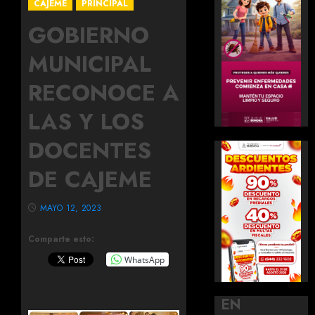
CAJEME
PRINCIPAL
GOBIERNO
MUNICIPAL
RECONOCE A
LAS Y LOS
DOCENTES
DE CAJEME
MAYO 12, 2023
Comparte esto:
WhatsApp
EN