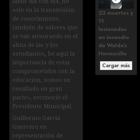
labor día con día, no
solo en la transmisión
23 muertos y
de conocimiento,
11
también de valores que
lesionados
se van atesorando en el
en incendio
alma de las y los
de Waldo's
Hermosillo
estudiantes, he aquí la
importancia de estar
Cargar más
comprometidos con la
educación, somos su
resultado en gran
parte», reconoció el
Presidente Municipal.
Guillermo García
Guerrero en
representación de