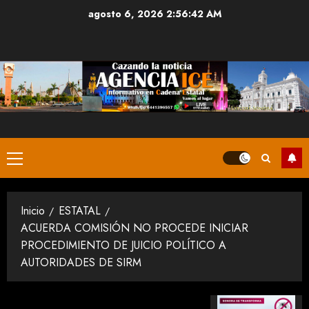
Saltar
agosto 6, 2026
2:56:43 AM
al
contenido
Menú
principal
Inicio
ESTATAL
ACUERDA COMISIÓN NO PROCEDE INICIAR
PROCEDIMIENTO DE JUICIO POLÍTICO A
AUTORIDADES DE SIRM