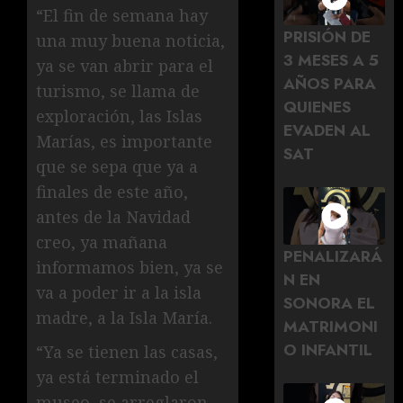
“El fin de semana hay
PRISIÓN DE
una muy buena noticia,
3 MESES A 5
ya se van abrir para el
AÑOS PARA
turismo, se llama de
QUIENES
exploración, las Islas
EVADEN AL
Marías, es importante
SAT
que se sepa que ya a
finales de este año,
antes de la Navidad
creo, ya mañana
PENALIZARÁ
informamos bien, ya se
N EN
va a poder ir a la isla
SONORA EL
madre, a la Isla María.
MATRIMONI
O INFANTIL
“Ya se tienen las casas,
ya está terminado el
museo, se arreglaron