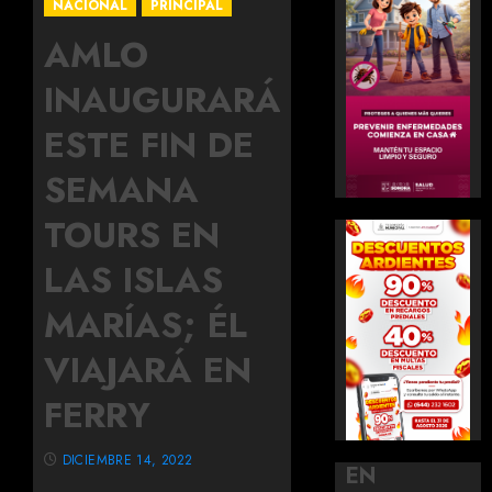
NACIONAL
PRINCIPAL
AMLO
INAUGURARÁ
ESTE FIN DE
SEMANA
TOURS EN
LAS ISLAS
MARÍAS; ÉL
VIAJARÁ EN
FERRY
DICIEMBRE 14, 2022
EN