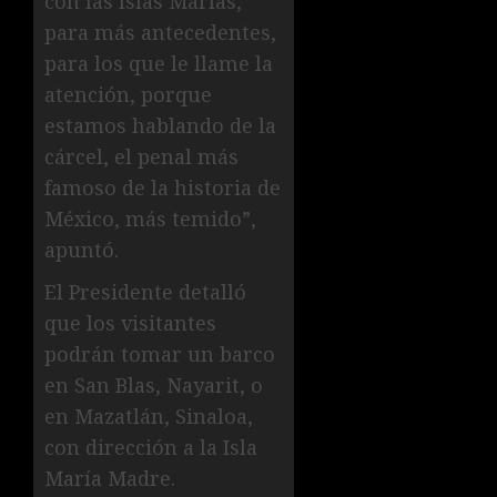
con las Islas Marías,
para más antecedentes,
para los que le llame la
atención, porque
estamos hablando de la
cárcel, el penal más
famoso de la historia de
México, más temido”,
apuntó.
El Presidente detalló
que los visitantes
podrán tomar un barco
en San Blas, Nayarit, o
en Mazatlán, Sinaloa,
con dirección a la Isla
María Madre.