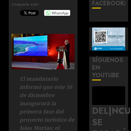
FACEBOOK:
Comparte esto:
WhatsApp
SÍGUENOS
EN
YOUTUBE
El mandatario
informó que este 16
de diciembre
inaugurará la
DEL|NC
primera fase del
SE
proyecto turístico de
Islas Marías; el