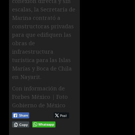
conexión directa y sin
escalas, la Secretaría de
Marina contrató a
constructoras privadas
para que edifiquen las
obras de
infraestructura
turística para las Islas
Marías y Boca de Chila
en Nayarit.
Con información de
Forbes México | Foto
Gobierno de México
Post
Share
Whatsapp
Copy