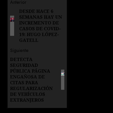
Navegación
Anterior
de
DESDE HACE 6
Entrada
SEMANAS HAY UN
anterior:
entradas
INCREMENTO DE
CASOS DE COVID-
19: HUGO LÓPEZ-
GATELL
Siguiente
DETECTA
Siguiente
SEGURIDAD
entrada:
PÚBLICA PÁGINA
ENGAÑOSA DE
CITAS PARA
REGULARIZACIÓN
DE VEHÍCULOS
EXTRANJEROS