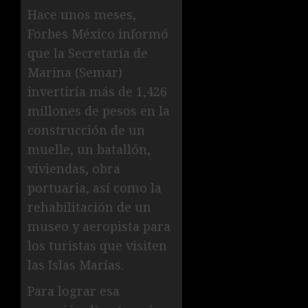
Hace unos meses,
Forbes México informó
que la Secretaría de
Marina (Semar)
invertiría más de 1,426
millones de pesos en la
construcción de un
muelle, un batallón,
viviendas, obra
portuaria, así como la
rehabilitación de un
museo y aeropista para
los turistas que visiten
las Islas Marías.
Para lograr esa