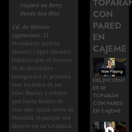
TOPARÁ
viajará en ferry
CON
desde San Blas
PARED
Cd. de México
EN
(agencias).-
El
Presidente Andrés
CAJEME
Manuel López Obrador
informó que el viernes
16 de diciembre
Now Playing
inaugurará la primera
DEL|NCUENT
fase turística de las
ES SE
Islas Marías y estimó
TOPARÁN
que hacia finales de
CON PARED
este año, quizá antes de
EN CAJEME
Navidad, el parque sea
abierto en su totalidad.