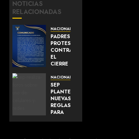
NOTICIAS
RELACIONADAS
NACIONAL
PADRES
PROTESTAN
CONTRA
EL
CIERRE
DE LA
ACADEMIA
NACIONAL
MILITARIZADA
SEP
IGNACIO
PLANTEA
ZARAGOZA
NUEVAS
EN
REGLAS
PUEBLA
PARA
LAS
AGOSTO 5,
ESCUELAS
2026
SOBRE
0