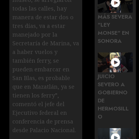
todas las calles, hay
MÁS SEVERA
manera de estar dos o
"LEY
tres días, va a estar
MONSE" EN
manejado por la
SONORA
Secretaría de Marina, va
a haber vuelos y
también ferry, se
pueden embarcar en
JUICIO
San Blas, es probable
SEVERO A
que en Mazatlán, ya se
GOBIERNO
tienen los ferry”,
DE
comentó el jefe del
HERMOSILL
Ejecutivo federal en
O
conferencia de prensa
desde Palacio Nacional.