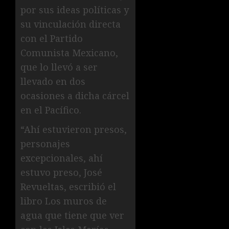
por sus ideas políticas y
su vinculación directa
con el Partido
Comunista Mexicano,
que lo llevó a ser
llevado en dos
ocasiones a dicha cárcel
en el Pacífico.
“Ahí estuvieron presos,
personajes
excepcionales, ahí
estuvo preso, José
Revueltas, escribió el
libro Los muros de
agua que tiene que ver