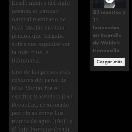
Desde inicios del siglo
pasado, el paraíso
23 muertos y
natural mexicano de
11
lesionados
Islas Marías era una
en incendio
prisión que cargaba
de Waldo's
sobre sus espaldas ser
Hermosillo
la más cruel e
inhumana.
Cargar más
Uno de los presos más
célebres del penal de
Islas Marías fue el
escritor y activista José
Revueltas, reconocido
por obras como Los
muros de agua (1941) o
El luto humano (1943),