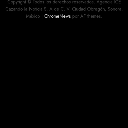
EL USO
Copyright © Todos los derechos reservados. Agencia ICE
DE
Cazando la Noticia S. A de C. V. Ciudad Obregón, Sonora,
CELULARES
México
|
ChromeNews
por AF themes.
Y
ESCUELAS
MILITARIZADAS
AGOSTO 5,
2026
0