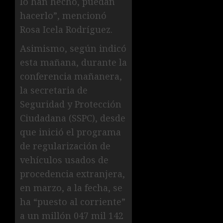
lo han hecho, puedan
hacerlo”, mencionó
Rosa Icela Rodríguez.
Asimismo, según indicó
esta mañana, durante la
conferencia mañanera,
la secretaria de
Seguridad y Protección
Ciudadana (SSPC), desde
que inició el programa
de regularización de
vehículos usados de
procedencia extranjera,
en marzo, a la fecha, se
ha “puesto al corriente”
a un millón 047 mil 142