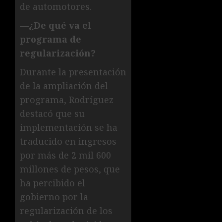
de automotores.
—¿De qué va el
programa de
regularización?
Durante la presentación
de la ampliación del
programa, Rodríguez
destacó que su
implementación se ha
traducido en ingresos
por más de 2 mil 600
millones de pesos, que
ha percibido el
gobierno por la
regularización de los