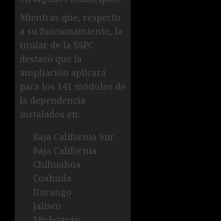
Mientras que, respecto
a su funcionamiento, la
titular de la SSPC
destacó que la
ampliación aplicará
para los 141 módulos de
la dependencia
instalados en:
Baja California Sur
Baja California
Chihuahua
Coahuila
Durango
Jalisco
Michoacán