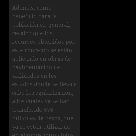
Además, como
beneficio para la
población en general,
recalcó que los
recursos obtenidos por
este concepto se están
aplicando en obras de
pavimentación de
vialidades en los
estados donde se lleva a
cabo la regularización,
a los cuales ya se han
transferido 676
millones de pesos, que
ya se están utilizando
en algunos municipios.