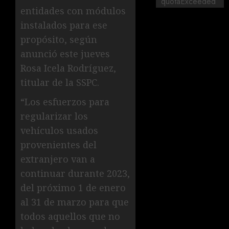
quotaExceeded
entidades con módulos
instalados para ese
propósito, según
anunció este jueves
Rosa Icela Rodríguez,
titular de la SSPC.
“Los esfuerzos para
regularizar los
vehículos usados
provenientes del
extranjero van a
continuar durante 2023,
del próximo 1 de enero
al 31 de marzo para que
todos aquellos que no