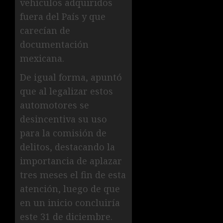
vehículos adquiridos
fuera del País y que
carecían de
documentación
mexicana.
De igual forma, apuntó
que al legalizar estos
automotores se
desincentiva su uso
para la comisión de
delitos, destacando la
importancia de aplazar
tres meses el fin de esta
atención, luego de que
en un inicio concluiría
este 31 de diciembre.