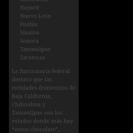
Nayarit
Nuevo León
Puebla
Sinaloa
Sonora
Tamaulipas
Zacatecas
La funcionaria federal
destacó que las
entidades fronterizas de
Baja California,
Chihuahua y
Tamaulipas son los
estados donde más hay
“autos chocolate”,