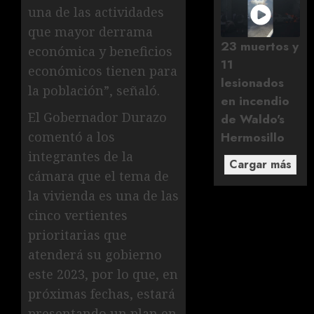
una de las actividades
que mayor derrama
23 muertos y
económica y beneficios
11
económicos tienen para
lesionados
la población”, señaló.
en incendio
El Gobernador Durazo
de Waldo's
comentó a los
Hermosillo
integrantes de la
Cargar más
cámara que el tema de
la vivienda es una de las
cinco vertientes
prioritarias que
atenderá su gobierno
este 2023, por lo que, en
próximas fechas, estará
presentando un plan en