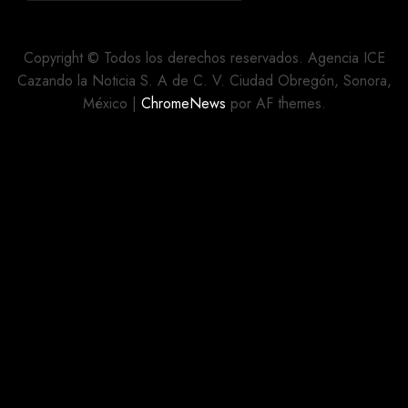
AGOSTO 8,
SIERRA
2026
DE
0
SONORA;
Copyright © Todos los derechos reservados. Agencia ICE
AUTORIDADES
Cazando la Noticia S. A de C. V. Ciudad Obregón, Sonora,
LLAMAN
México
|
ChromeNews
por AF themes.
A LA
PREVENCIÓN
AGOSTO 7,
2026
0