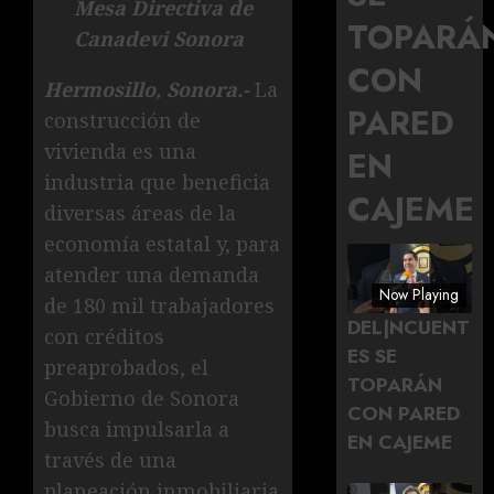
Mesa Directiva de
TOPARÁ
Canadevi Sonora
CON
Hermosillo, Sonora.-
La
PARED
construcción de
vivienda es una
EN
industria que beneficia
CAJEME
diversas áreas de la
economía estatal y, para
atender una demanda
Now Playing
de 180 mil trabajadores
DEL|NCUENT
con créditos
ES SE
preaprobados, el
TOPARÁN
Gobierno de Sonora
CON PARED
busca impulsarla a
EN CAJEME
través de una
planeación inmobiliaria