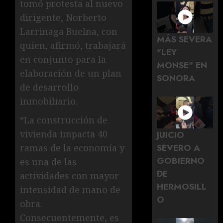
tomó protesta al nuevo
dirigente, Norberto
Larrinaga Buelna, con
MÁS SEVERA
quien, afirmó, trabajará
"LEY
en conjunto para la
MONSE" EN
elaboración de un plan
SONORA
de desarrollo
inmobiliario.
“La construcción de
vivienda impacta 40
JUICIO
SEVERO A
ramas de la economía y
GOBIERNO
es una de las
DE
actividades con mayor
HERMOSILL
intensidad de mano de
O
obra.
Consecuentemente, es