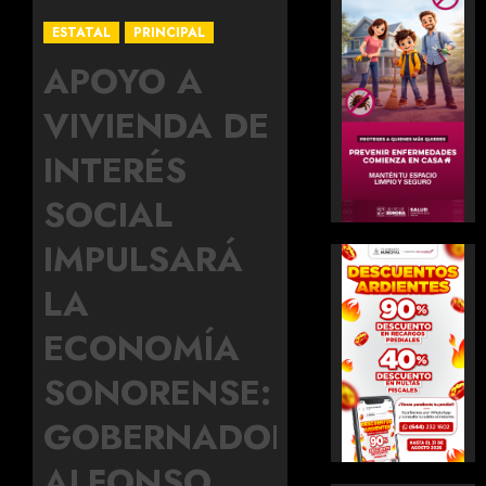
ESTATAL
PRINCIPAL
APOYO A
VIVIENDA DE
INTERÉS
SOCIAL
IMPULSARÁ
LA
ECONOMÍA
SONORENSE:
GOBERNADOR
ALFONSO