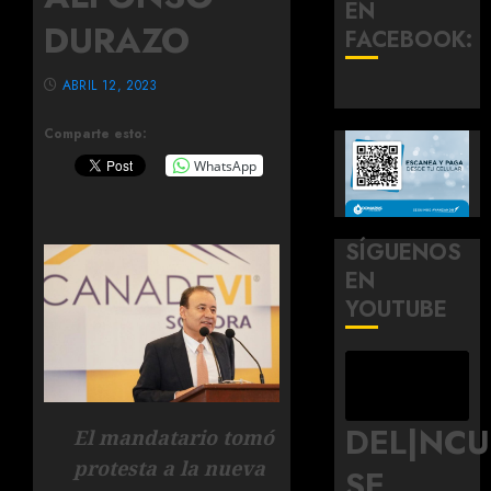
EN
DURAZO
FACEBOOK:
ABRIL 12, 2023
Comparte esto:
WhatsApp
SÍGUENOS
EN
YOUTUBE
DEL|NC
El mandatario tomó
protesta a la nueva
SE