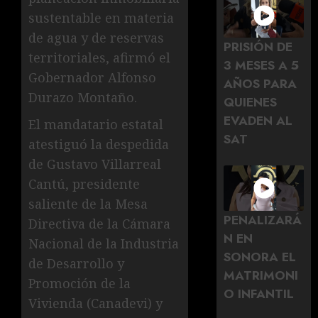
sustentable en materia
de agua y de reservas
PRISIÓN DE
territoriales, afirmó el
3 MESES A 5
Gobernador Alfonso
AÑOS PARA
Durazo Montaño.
QUIENES
EVADEN AL
El mandatario estatal
SAT
atestiguó la despedida
de Gustavo Villarreal
Cantú, presidente
saliente de la Mesa
PENALIZARÁ
Directiva de la Cámara
N EN
Nacional de la Industria
SONORA EL
de Desarrollo y
MATRIMONI
Promoción de la
O INFANTIL
Vivienda (Canadevi) y