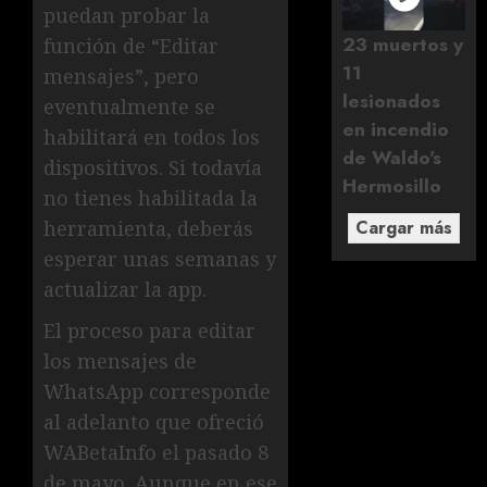
puedan probar la
23 muertos y
función de “Editar
11
mensajes”, pero
lesionados
eventualmente se
en incendio
habilitará en todos los
de Waldo's
dispositivos. Si todavía
Hermosillo
no tienes habilitada la
Cargar más
herramienta, deberás
esperar unas semanas y
actualizar la app.
El proceso para editar
los mensajes de
WhatsApp corresponde
al adelanto que ofreció
WABetaInfo el pasado 8
de mayo. Aunque en ese