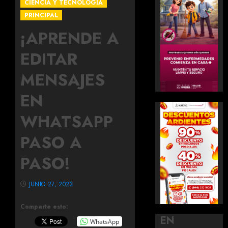
CIENCIA Y TECNOLOGIA
PRINCIPAL
¡APRENDE A
EDITAR
MENSAJES
EN
WHATSAPP
PASO A
PASO!
JUNIO 27, 2023
Comparte esto:
EN
WhatsApp