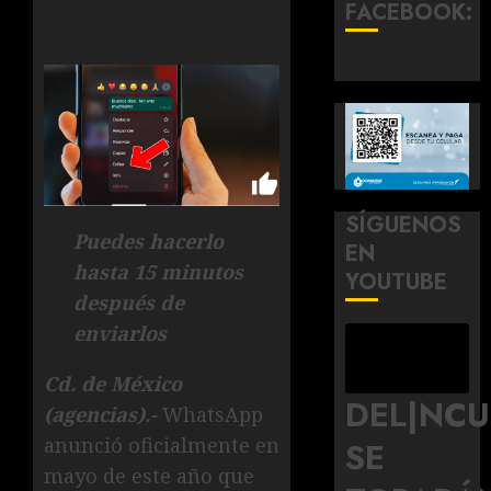
FACEBOOK:
SÍGUENOS
Puedes hacerlo
EN
hasta 15 minutos
YOUTUBE
después de
enviarlos
Cd. de México
DEL|NC
(agencias).-
WhatsApp
anunció oficialmente en
SE
mayo de este año que