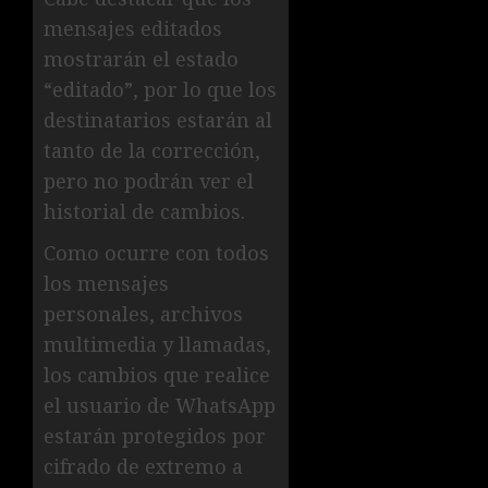
mensajes editados
mostrarán el estado
“editado”, por lo que los
destinatarios estarán al
tanto de la corrección,
pero no podrán ver el
historial de cambios.
Como ocurre con todos
los mensajes
personales, archivos
multimedia y llamadas,
los cambios que realice
el usuario de WhatsApp
estarán protegidos por
cifrado de extremo a