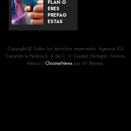
GOOGLE
PLAN O
YA
ERES
PERMITE
PREPAGO?
CAMBIAR
ESTAS
TU
LÍNEAS
DIRECCIÓN
NO
DE
TIENEN
GMAIL
QUE
Copyright © Todos los derechos reservados. Agencia ICE
HACER
Cazando la Noticia S. A de C. V. Ciudad Obregón, Sonora,
MAYO 27,
EL
México
|
ChromeNews
por AF themes.
2026
REGISTRO
0
OBLIGATORIO
DE
CELULARES
2026
MAYO 20,
2026
0