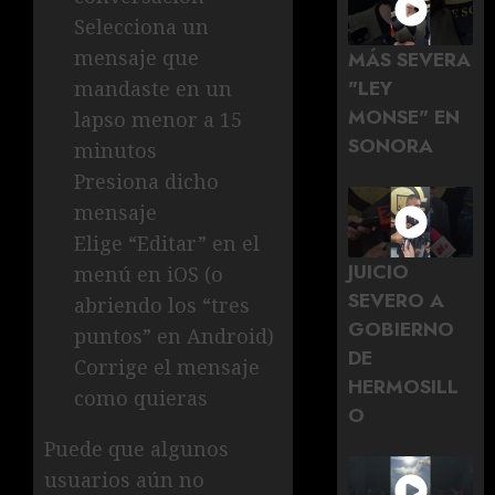
Selecciona un
mensaje que
MÁS SEVERA
"LEY
mandaste en un
MONSE" EN
lapso menor a 15
SONORA
minutos
Presiona dicho
mensaje
Elige “Editar” en el
JUICIO
menú en iOS (o
SEVERO A
abriendo los “tres
GOBIERNO
puntos” en Android)
DE
Corrige el mensaje
HERMOSILL
como quieras
O
Puede que algunos
usuarios aún no