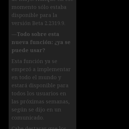
momento sólo estaba
disponible para la
versión Beta 2.2319.9.
—Todo sobre esta
nueva función: ¿ya se
puede usar?
Esta función ya se
empezó a implementar
en todo el mundo y
estará disponible para
todos los usuarios en
las próximas semanas,
según se dijo en un
comunicado.
Cabe destacar que los