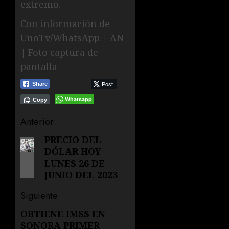
extremo.
Con información de
UnoTv/WhatsApp | AN
| Foto captura de
pantalla
Post
Share
Whatsapp
Copy
Navegación
Anterior
de
PRECIO DEL
Entrada
DÓLAR HOY
anterior:
entradas
LUNES 26 DE
JUNIO DEL 2023
Siguiente
OBTIENE IMSS EN
Siguiente
SONORA PRIMER