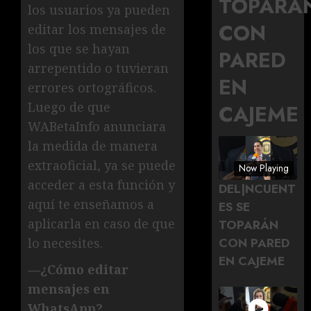
TOPARÁ
los usuarios ya pueden
CON
editar los mensajes de
los que se hayan
PARED
arrepentido o tuvieran
EN
errores ortográficos.
Luego de que
CAJEME
WABetaInfo anunciara
la medida de manera
extraoficial, ya se puede
Now Playing
acceder a esta función y
DEL|NCUENT
aquí te enseñamos a
ES SE
aplicarla en caso de que
TOPARÁN
CON PARED
lo necesites.
EN CAJEME
—¿Cómo editar
mensajes en
WhatsApp?