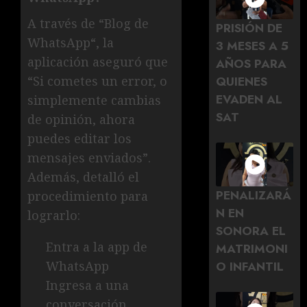
A través de “Blog de
PRISIÓN DE
WhatsApp“, la
3 MESES A 5
aplicación aseguró que
AÑOS PARA
“Si cometes un error, o
QUIENES
EVADEN AL
simplemente cambias
SAT
de opinión, ahora
puedes editar los
mensajes enviados”.
Además, detalló el
PENALIZARÁ
procedimiento para
N EN
lograrlo:
SONORA EL
Entra a la app de
MATRIMONI
O INFANTIL
WhatsApp
Ingresa a una
conversación