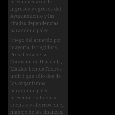
presupuestario de
ingresos y egresos del
Ayuntamiento y las
citadas dependencias
paramunicipales.
Luego del acuerdo por
mayoría, la regidora
Presidenta de la
Comisión de Hacienda,
Matilde Lemus Fierros
indicó que sólo dos de
los organismos
paramunicipales
presentaron buenas
cuentas y ahorros en el
manejo de las finanzas,