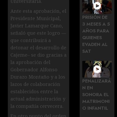
Universitaria.
Ante esta aprobación, el
PRISIÓN DE
Presidente Municipal,
3 MESES A 5
Javier Lamarque Cano,
AÑOS PARA
señaló que este logro —
QUIENES
que contribuirá a
EVADEN AL
detonar el desarrollo de
SAT
Cajeme– se dio gracias a
la aprobación del
Gobernador Alfonso
Durazo Montaño y a los
PENALIZARÁ
lazos de colaboración
N EN
establecidos entre la
SONORA EL
actual administración y
MATRIMONI
la compañía cervecera.
O INFANTIL
En otro punto del orden