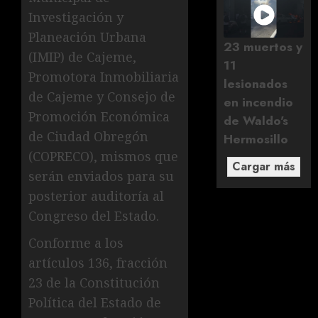
Investigación y
Planeación Urbana
23 muertos y
(IMIP) de Cajeme,
11
Promotora Inmobiliaria
lesionados
de Cajeme y Consejo de
en incendio
Promoción Económica
de Waldo's
de Ciudad Obregón
Hermosillo
(COPRECO), mismos que
Cargar más
serán enviados para su
posterior auditoría al
Congreso del Estado.
Conforme a los
artículos 136, fracción
23 de la Constitución
Política del Estado de