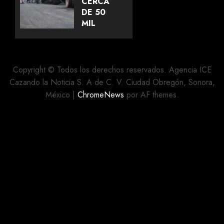
SONORA
CERCA
Y
DE 50
FORTALECE
MIL
LA
METROS
UNIDAD
CUADRADOS
DEL
DE
MOVIMIENTO
CALLES
Copyright © Todos los derechos reservados. Agencia ICE
REHABILITADAS
Cazando la Noticia S. A de C. V. Ciudad Obregón, Sonora,
AGOSTO 5,
México
|
ChromeNews
por AF themes.
2026
AGOSTO 5,
0
2026
0