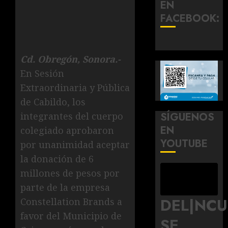
EN
FACEBOOK:
Cd. Obregón, Sonora.-
En Sesión
Extraordinaria y Pública
de Cabildo, los
integrantes del cuerpo
SÍGUENOS
EN
colegiado aprobaron
YOUTUBE
por unanimidad aceptar
la donación de 6
millones de pesos por
parte de la empresa
DEL|NC
Constellation Brands a
favor del Municipio de
SE