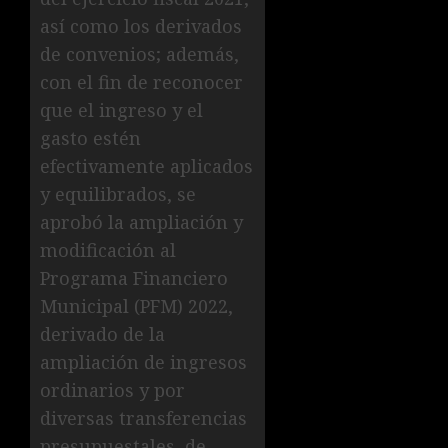
así como los derivados
de convenios; además,
con el fin de reconocer
que el ingreso y el
gasto estén
efectivamente aplicados
y equilibrados, se
aprobó la ampliación y
modificación al
Programa Financiero
Municipal (PFM) 2022,
derivado de la
ampliación de ingresos
ordinarios y por
diversas transferencias
presupuestales, de