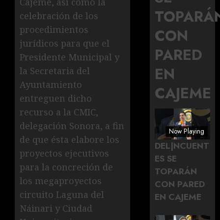
Cajeme, así como la
TOPARÁ
celebración de los
procedimientos
CON
jurídicos para que el
PARED
Presidente Municipal y
EN
la Secretaria del
Ayuntamiento
CAJEME
entreguen dicho
recurso a la CMIC,
delegación Sonora, a fin
Now Playing
de que ésta elabore los
DEL|NCUENT
proyectos ejecutivos
ES SE
para la concreción de
TOPARÁN
los megaproyectos
CON PARED
circuito Laguna del
EN CAJEME
Náinari y Ciudad