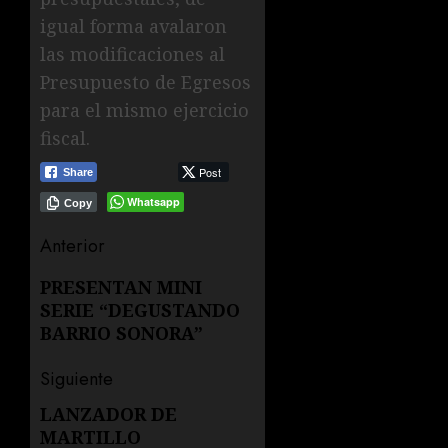
igual forma avalaron
las modificaciones al
Presupuesto de Egresos
para el mismo ejercicio
fiscal.
Post
Share
Whatsapp
Copy
Navegación
Anterior
de
Entrada
PRESENTAN MINI
SERIE “DEGUSTANDO
anterior:
entradas
BARRIO SONORA”
Siguiente
LANZADOR DE
Siguiente
MARTILLO
entrada: