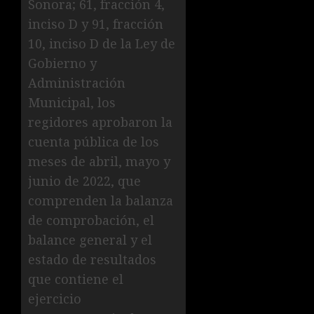
Sonora; 61, fracción 4,
inciso D y 91, fracción
10, inciso D de la Ley de
Gobierno y
Administración
Municipal, los
regidores aprobaron la
cuenta pública de los
meses de abril, mayo y
junio de 2022, que
comprenden la balanza
de comprobación, el
balance general y el
estado de resultados
que contiene el
ejercicio