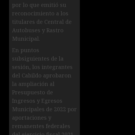
por lo que emitió su
reconocimiento a los
titulares de Central de
Autobuses y Rastro
Municipal.
En puntos
subsiguientes de la
sesión, los integrantes
del Cabildo aprobaron
la ampliación al
Presupuesto de
Ingresos y Egresos
Municipales de 2022 por
aportaciones y
remanentes federales
del ejercicio fiscal 2021,