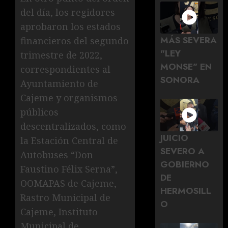
del día, los regidores
aprobaron los estados
MÁS SEVERA
financieros del segundo
"LEY
trimestre de 2022,
MONSE" EN
correspondientes al
SONORA
Ayuntamiento de
Cajeme y organismos
públicos
descentralizados, como
JUICIO
la Estación Central de
SEVERO A
Autobuses “Don
GOBIERNO
Faustino Félix Serna”,
DE
OOMAPAS de Cajeme,
HERMOSILL
Rastro Municipal de
O
Cajeme, Instituto
Municipal de