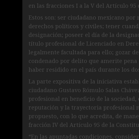
en las fracciones I a la V del Artículo 9
Estos son: ser ciudadano mexicano por n
derechos políticos y civiles; tener cuan
designación; poseer el día de la design
título profesional de Licenciado en Der
legalmente facultada para ello; gozar d
condenado por delito que amerite pena 
haber residido en el país durante los do
La parte expositiva de la iniciativa esta
ciudadano Gustavo Rómulo Salas Chávez 
profesional en beneficio de la socieda
reputación y la trayectoria profesional
propuesto, con lo que acredita, de mane
fracción IV del Artículo 95 de la Constit
“En las apuntadas condiciones, conside