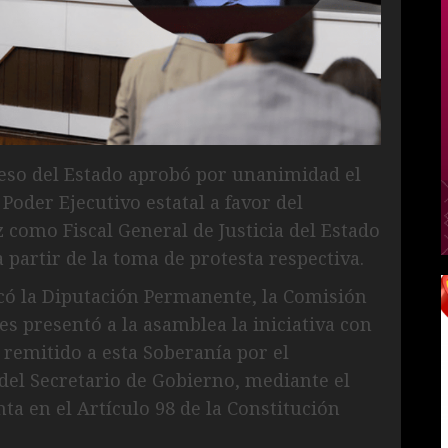
eso del Estado aprobó por unanimidad el
Poder Ejecutivo estatal a favor del
como Fiscal General de Justicia del Estado
 partir de la toma de protesta respectiva.
ocó la Diputación Permanente, la Comisión
s presentó a la asamblea la iniciativa con
 remitido a esta Soberanía por el
del Secretario de Gobierno, mediante el
ta en el Artículo 98 de la Constitución