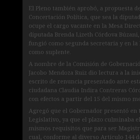
El Pleno también aprobó, a propuesta d
Concertación Política, que sea la diputa
ocupe el cargo vacante en la Mesa Direct
diputada Brenda Lizeth Córdova Búzani,
fungió como segunda secretaria y en l
como suplente.
A nombre de la Comisión de Gobernación
Jacobo Mendoza Ruiz dio lectura a la inic
escrito de renuncia presentado ante est
ciudadana Claudia Indira Contreras Córdo
con efectos a partir del 15 del mismo me
Agregó que el Gobernador presentó en t
Legislativo, ya que el plazo culminaba 
mismos requisitos que para ser Magistra
cual, conforme al diverso Artículo 144 d