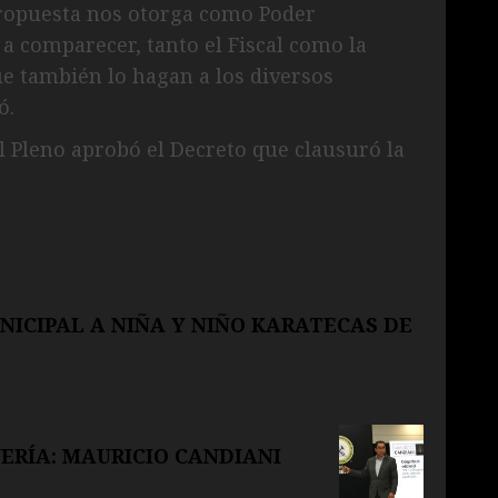
propuesta nos otorga como Poder
 a comparecer, tanto el Fiscal como la
ue también lo hagan a los diversos
ó.
l Pleno aprobó el Decreto que clausuró la
ICIPAL A NIÑA Y NIÑO KARATECAS DE
ERÍA: MAURICIO CANDIANI