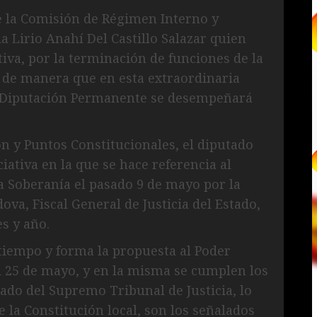
e la Comisión de Régimen Interno y
da Lirio Anahí Del Castillo Salazar quien
iva, por la terminación de funciones de la
 de manera que en esta extraordinaria
a Diputación Permanente se desempeñará
 y Puntos Constitucionales, el diputado
iativa en la que se hace referencia al
a Soberanía el pasado 9 de mayo por la
va, Fiscal General de Justicia del Estado,
s y año.
iempo y forma la propuesta al Poder
el 25 de mayo, y en la misma se cumplen los
do del Supremo Tribunal de Justicia, lo
e la Constitución local, son los señalados