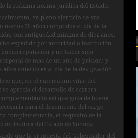
5 de la máxima norma jurídica del Estado.
acimiento, en pleno ejercicio de sus
do menos 35 años cumplidos el día de la
ación, con antigüedad mínima de diez años,
echo expedido por autoridad o institución
e buena reputación y no haber sido
corporal de más de un año de prisión; y
s años anteriores al día de la designación.
blece que, en el currículum vitae del
se aprecia el desarrollo de carrera
d, complementando así que goza de buena
 necesaria para el desempeño del cargo
ra complementaria, el requisito de la
ución Política del Estado de Sonora.
rando que la propuesta del Gobernador del