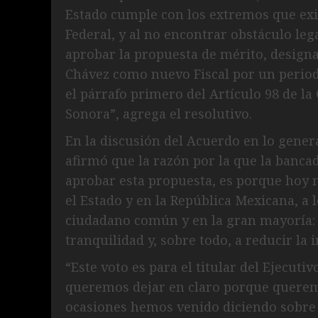
Estado cumple con los extremos que exige
Federal, y al no encontrar obstáculo lega
aprobar la propuesta de mérito, design
Chávez como nuevo Fiscal por un periodo
el párrafo primero del Artículo 98 de la 
Sonora”, agrega el resolutivo.
En la discusión del Acuerdo en lo gener
afirmó que la razón por la que la banc
aprobar esta propuesta, es porque hoy 
el Estado y en la República Mexicana, a
ciudadano común y en la gran mayoría: 
tranquilidad y, sobre todo, a reducir la
“Este voto es para el titular del Ejecutivo
queremos dejar en claro porque queremo
ocasiones hemos venido diciendo sobre 