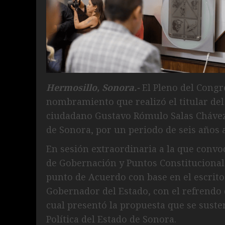
Hermosillo, Sonora.-
El Pleno del Congr
nombramiento que realizó el titular del 
ciudadano Gustavo Rómulo Salas Chávez 
de Sonora, por un periodo de seis años a
En sesión extraordinaria a la que conv
de Gobernación y Puntos Constitucionale
punto de Acuerdo con base en el escrito
Gobernador del Estado, con el refrendo 
cual presentó la propuesta que se susten
Política del Estado de Sonora.