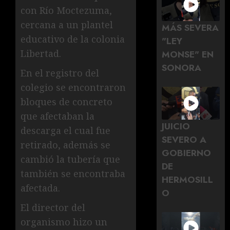
con Río Moctezuma,
cercana a un plantel
MÁS SEVERA
educativo de la colonia
"LEY
Libertad.
MONSE" EN
SONORA
En el registro del
colegio se encontraron
bloques de concreto
que afectaban la
JUICIO
descarga el cual fue
SEVERO A
retirado, además se
GOBIERNO
cambió la tubería que
DE
también se encontraba
HERMOSILL
afectada.
O
El director del
organismo hizo un