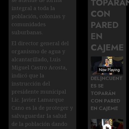
TOPARÁ
se atiende de forma
integral a toda la
CON
población, colonias y
PARED
comunidades
suburbanas.
EN
El director general del
CAJEME
organismo de agua y
alcantarillado, Luis
Miguel Castro Acosta,
Now Playing
indicó que la
DEL|NCUENT
instrucción del
ES SE
presidente municipal
TOPARÁN
Lic. Javier Lamarque
CON PARED
Cano es la de proteger y
EN CAJEME
salvaguardar la salud
de la población dando