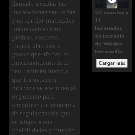
llamado a cuidar las
23 muertos y
instalaciones sanitarias
11
y no arrojar materiales
lesionados
inadecuados como
en incendio
piedras, concreto,
de Waldo's
trapos, plásticos o
Hermosillo
grasas que afectan el
funcionamiento de la
Cargar más
red, también invitó a
que los usuarios
morosos se acerquen al
organismo para
encontrar un programa
de regularización que
se adapte a sus
posibilidades y cumplir