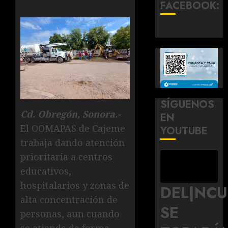
FACEBOOK:
SÍGUENOS
Cd. Obregón, Sonora.-
EN
El OOMAPAS de Cajeme
YOUTUBE
trabaja dando atención
prioritaria a centros
educativos,
hospitalarios y zonas de
DEL|NC
alta concentración de
SE
personas, aun cuando