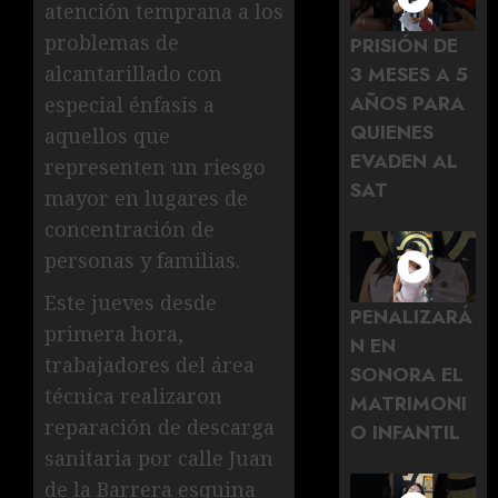
atención temprana a los
problemas de
PRISIÓN DE
3 MESES A 5
alcantarillado con
AÑOS PARA
especial énfasis a
QUIENES
aquellos que
EVADEN AL
representen un riesgo
SAT
mayor en lugares de
concentración de
personas y familias.
Este jueves desde
PENALIZARÁ
primera hora,
N EN
trabajadores del área
SONORA EL
técnica realizaron
MATRIMONI
reparación de descarga
O INFANTIL
sanitaria por calle Juan
de la Barrera esquina