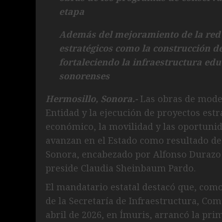
etapa
Además del mejoramiento de la red 
estratégicos como la construcción d
fortaleciendo la infraestructura educ
sonorenses
Hermosillo, Sonora.-
Las obras de moder
Entidad y la ejecución de proyectos estr
económico, la movilidad y las oportunid
avanzan en el Estado como resultado de
Sonora, encabezado por Alfonso Durazo
preside Claudia Sheinbaum Pardo.
El mandatario estatal destacó que, como
de la Secretaría de Infraestructura, Com
abril de 2026, en Ímuris, arrancó la pr