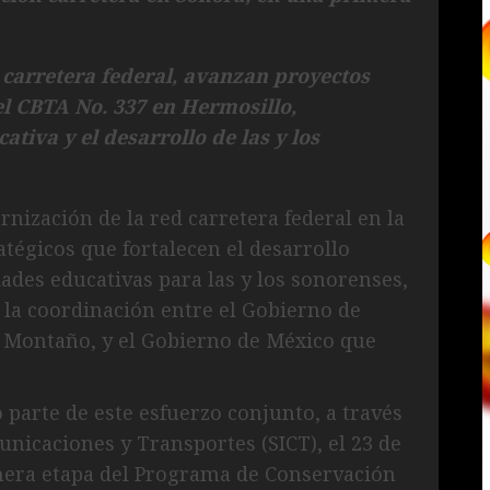
carretera federal, avanzan proyectos
el CBTA No. 337 en Hermosillo,
ativa y el desarrollo de las y los
nización de la red carretera federal en la
atégicos que fortalecen el desarrollo
ades educativas para las y los sonorenses,
 la coordinación entre el Gobierno de
 Montaño, y el Gobierno de México que
 parte de este esfuerzo conjunto, a través
unicaciones y Transportes (SICT), el 23 de
imera etapa del Programa de Conservación