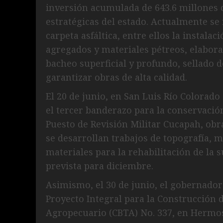
inversión acumulada de 643.6 millones 
estratégicas del estado. Actualmente se 
carpeta asfáltica, entre ellos la instala
agregados y materiales pétreos, elabor
bacheo superficial y profundo, sellado d
garantizar obras de alta calidad.
El 20 de junio, en San Luis Río Colorado e
el tercer banderazo para la conservació
Puesto de Revisión Militar Cucapah, obr
se desarrollan trabajos de topografía, 
materiales para la rehabilitación de la 
prevista para diciembre.
Asimismo, el 30 de junio, el gobernador
Proyecto Integral para la Construcción 
Agropecuario (CBTA) No. 337, en Hermosi