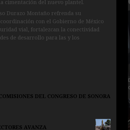
la cimentación del nuevo plantel.
nso Durazo Montaño refrenda su
coordinación con el Gobierno de México
ridad vial, fortalezcan la conectividad
es de desarrollo para las y los
COMISIONES DEL CONGRESO DE SONORA
ECTORES AVANZA