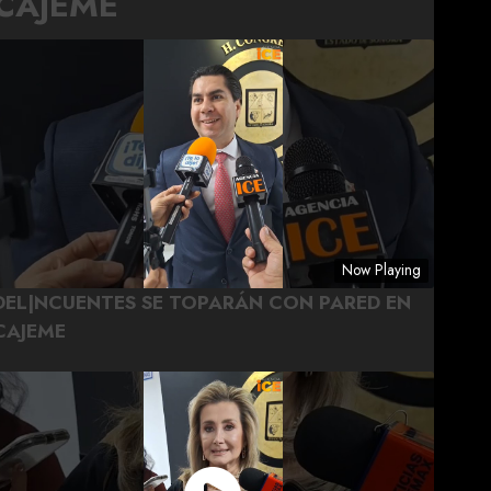
CAJEME
Now Playing
DEL|NCUENTES SE TOPARÁN CON PARED EN
CAJEME