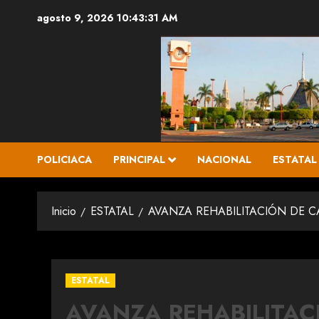
Saltar
agosto 9, 2026
10:43:33 AM
al
contenido
POLICIACA
PRINCIPAL
NACIONAL
ESTATAL
Inicio
ESTATAL
AVANZA REHABILITACIÓN DE 
ESTATAL
AVANZA REHABILITAC