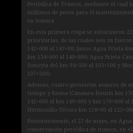
Periódica de Tramos, mediante el cual l
millones de pesos para el mantenimient
en Sonora.
En esta primera etapa se autorizaron 22
prioritarias, de las cuales seis ya fuer
142+000 al 147+00; Janos-Agua Prieta km
km 134+000 al 140+800; Agua Prieta-Can
Sonoyta del km 94+500 al 103+100 y Mo
107+200).
Además, cuatro presentan avances de ent
tiempo y forma (Cananea-Ímuris km 139
142+000 al km 149+600 y km 170+000 al
Hermosillo-Yécora km 118+00 al 125+000
Posteriormente, el 27 de mayo, en Agua P
conservación periódica de tramos, en el