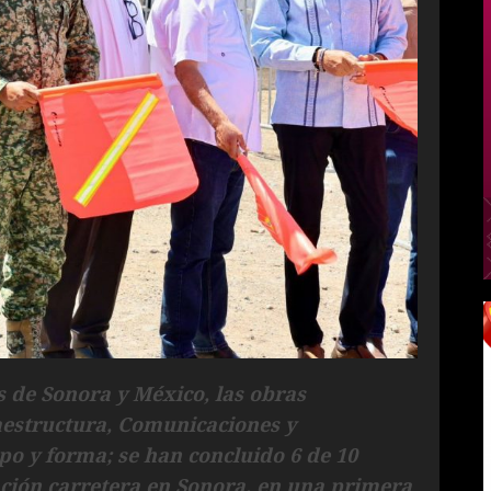
s de Sonora y México, las obras
raestructura, Comunicaciones y
o y forma; se han concluido 6 de 10
ción carretera en Sonora, en una primera