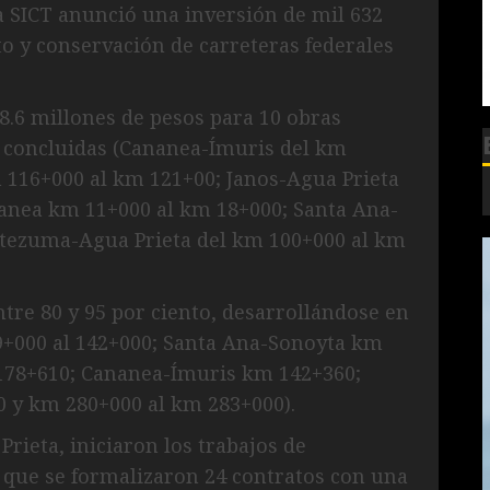
a SICT anunció una inversión de mil 632
o y conservación de carreteras federales
8.6 millones de pesos para 10 obras
on concluidas (Cananea-Ímuris del km
 116+000 al km 121+00; Janos-Agua Prieta
anea km 11+000 al km 18+000; Santa Ana-
ctezuma-Agua Prieta del km 100+000 al km
re 80 y 95 por ciento, desarrollándose en
+000 al 142+000; Santa Ana-Sonoyta km
 178+610; Cananea-Ímuris km 142+360;
 y km 280+000 al km 283+000).
rieta, iniciaron los trabajos de
 que se formalizaron 24 contratos con una