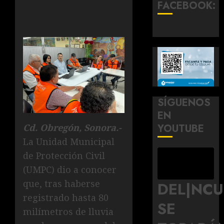
FACEBOOK:
SÍGUENOS
EN
YOUTUBE
Cd. Obregón, Sonora.-
La Unidad Municipal
de Protección Civil
(UMPC) dio a conocer
que, tras haberse
DEL|NC
registrado hasta 80
SE
milímetros de lluvia