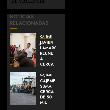
DE VIOLENCIA
NOTICIAS
RELACIONADAS
CAJEME
JAVIER
LAMARQUE
REÚNE
A
CERCA
DE 700
LÍDERES
CAJEME
DEL
CAJEME
SUR DE
SUMA
SONORA
CERCA
Y
DE 50
FORTALECE
MIL
LA
METROS