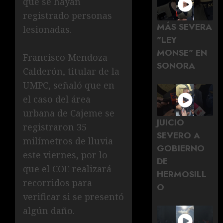
que se hayan
registrado personas
MÁS SEVERA
lesionadas.
"LEY
MONSE" EN
Francisco Mendoza
SONORA
Calderón, titular de la
UMPC, señaló que en
el caso del área
urbana de Cajeme se
JUICIO
registraron 35
SEVERO A
milímetros de lluvia
GOBIERNO
este viernes, por lo
DE
que el COE realizará
HERMOSILL
recorridos para
O
verificar si se presentó
algún daño.