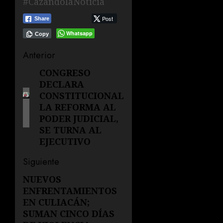
#CazandolaNoticia
Post
Share
Whatsapp
Copy
Navegación
Anterior
de
CONGRESO
Entrada
DECLARA
anterior:
entradas
CONSTITUCIONAL
LA REFORMA AL
PODER JUDICIAL,
SE TURNA AL
EJECUTIVO
Siguiente
NUEVOS
Siguiente
ENFRENTAMIENTOS
entrada:
EN CULIACÁN;
SUMAN CINCO DÍAS