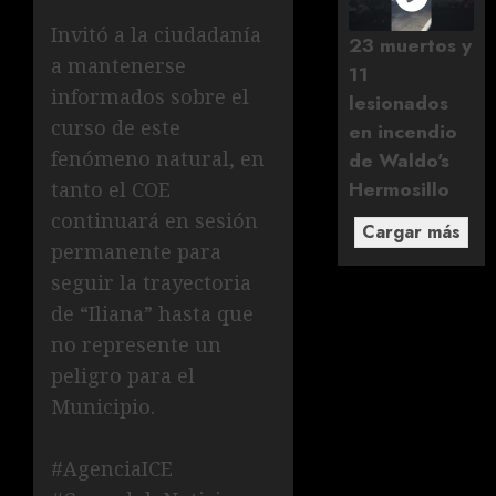
Invitó a la ciudadanía
23 muertos y
a mantenerse
11
informados sobre el
lesionados
curso de este
en incendio
fenómeno natural, en
de Waldo's
Hermosillo
tanto el COE
continuará en sesión
Cargar más
permanente para
seguir la trayectoria
de “Iliana” hasta que
no represente un
peligro para el
Municipio.
#AgenciaICE