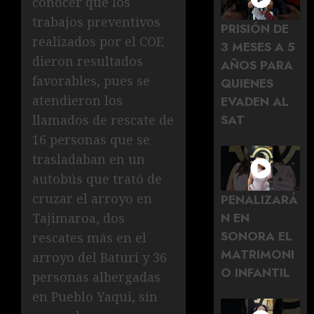
conocer que los
trabajos preventivos
PRISIÓN DE
realizados por el COE
3 MESES A 5
dieron resultados
AÑOS PARA
favorables, pues se
QUIENES
atendieron los
EVADEN AL
SAT
llamados de rescate de
16 personas que se
trasladaban en un
autobús que trató de
cruzar el arroyo en
PENALIZARÁ
N EN
Tajimaroa, dos
SONORA EL
rescates más en el
MATRIMONI
arroyo del Baturi y 36
O INFANTIL
personas albergadas
en Pueblo Yaqui, sin