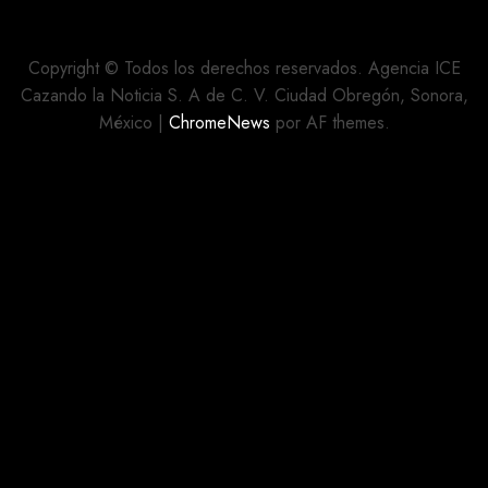
UNIDAD
CUADRADOS
DEL
DE
MOVIMIENTO
CALLES
Copyright © Todos los derechos reservados. Agencia ICE
REHABILITADAS
Cazando la Noticia S. A de C. V. Ciudad Obregón, Sonora,
AGOSTO 5,
México
|
ChromeNews
por AF themes.
2026
AGOSTO 5,
0
2026
0