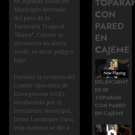
TOPARÁ
en algunas zonas del
Municipio derivado
CON
del paso de la
PARED
Tormenta Tropical
“Iliana”, Cajeme se
EN
encuentra en alerta
CAJEME
verde, es decir peligro
bajo.
Now Playing
Durante la reunión del
DEL|NCUENT
Comité Operativo de
ES SE
Emergencias (COE),
TOPARÁN
encabezada por el
CON PARED
Presidente Municipal,
EN CAJEME
Javier Lamarque Cano,
esta mañana se dio a