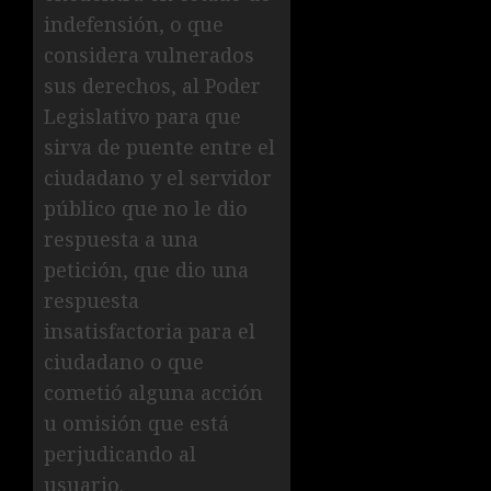
indefensión, o que
considera vulnerados
sus derechos, al Poder
Legislativo para que
sirva de puente entre el
ciudadano y el servidor
público que no le dio
respuesta a una
petición, que dio una
respuesta
insatisfactoria para el
ciudadano o que
cometió alguna acción
u omisión que está
perjudicando al
usuario.