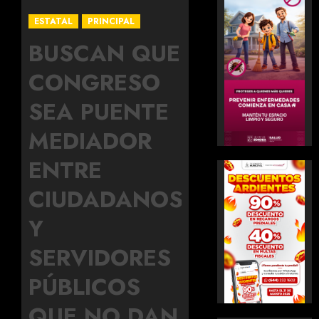
ESTATAL
PRINCIPAL
BUSCAN QUE
CONGRESO
SEA PUENTE
MEDIADOR
ENTRE
CIUDADANOS
Y
SERVIDORES
PÚBLICOS
QUE NO DAN