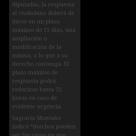
diputadas, la respuesta
al ciudadano deberá de
darse en un plazo
máximo de 15 días, una
ampliación o
modificación de la
misma, o lo que a su
derecho convenga. El
plazo máximo de
respuesta podrá
reducirse hasta 72
horas en caso de
evidente urgencia.
Sagrario Montaño
indicó “muchos pueden
ser los casos en que