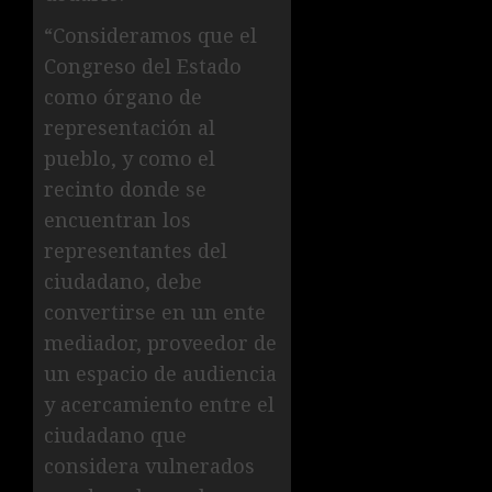
“Consideramos que el
Congreso del Estado
como órgano de
representación al
pueblo, y como el
recinto donde se
encuentran los
representantes del
ciudadano, debe
convertirse en un ente
mediador, proveedor de
un espacio de audiencia
y acercamiento entre el
ciudadano que
considera vulnerados