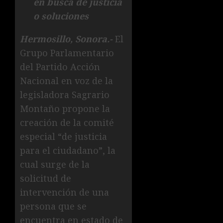
en busca de justicia
o soluciones
Hermosillo, Sonora.-
El
Grupo Parlamentario
del Partido Acción
Nacional en voz de la
legisladora Sagrario
Montaño propone la
creación de la comité
especial “de justicia
para el ciudadano”, la
cual surge de la
solicitud de
intervención de una
persona que se
encuentra en estado de