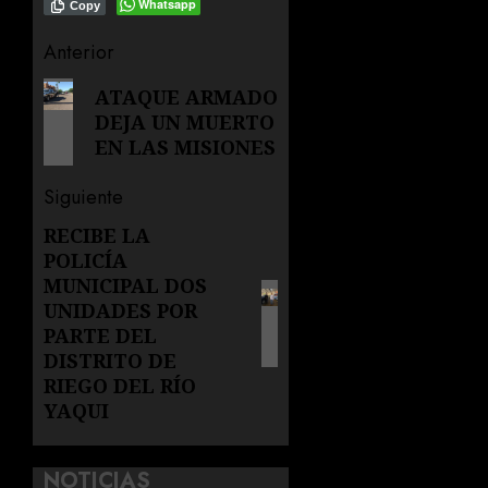
Whatsapp
Copy
Navegación
Anterior
de
Entrada
ATAQUE ARMADO
DEJA UN MUERTO
anterior:
entradas
EN LAS MISIONES
Siguiente
RECIBE LA
Siguiente
POLICÍA
entrada:
MUNICIPAL DOS
UNIDADES POR
PARTE DEL
DISTRITO DE
RIEGO DEL RÍO
YAQUI
NOTICIAS