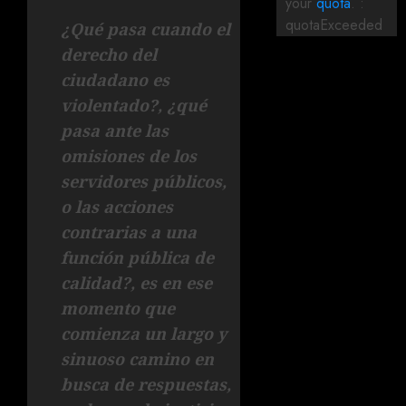
your
quota
. :
quotaExceeded
¿Qué pasa cuando el
derecho del
ciudadano es
violentado?, ¿qué
pasa ante las
omisiones de los
servidores públicos,
o las acciones
contrarias a una
función pública de
calidad?, es en ese
momento que
comienza un largo y
sinuoso camino en
busca de respuestas,