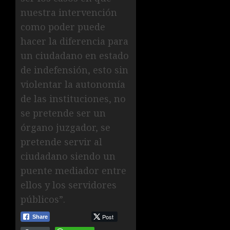
nuestra intervención
como poder puede
hacer la diferencia para
un ciudadano en estado
de indefensión, esto sin
violentar la autonomía
de las instituciones, no
se pretende ser un
órgano juzgador, se
pretende servir al
ciudadano siendo un
puente mediador entre
ellos y los servidores
públicos”.
Post
Share