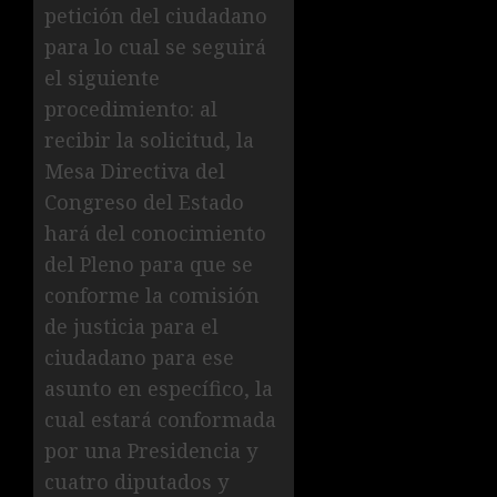
petición del ciudadano
para lo cual se seguirá
el siguiente
procedimiento: al
recibir la solicitud, la
Mesa Directiva del
Congreso del Estado
hará del conocimiento
del Pleno para que se
conforme la comisión
de justicia para el
ciudadano para ese
asunto en específico, la
cual estará conformada
por una Presidencia y
cuatro diputados y