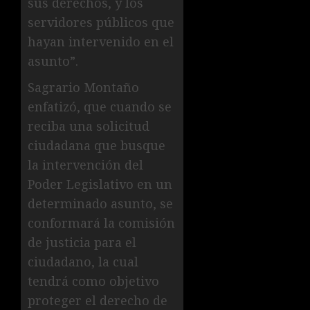
sus derechos, y los
servidores públicos que
hayan intervenido en el
asunto”.
Sagrario Montaño
enfatizó, que cuando se
reciba una solicitud
ciudadana que busque
la intervención del
Poder Legislativo en un
determinado asunto, se
conformará la comisión
de justicia para el
ciudadano, la cual
tendrá como objetivo
proteger el derecho de