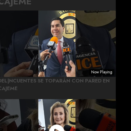
CAJEME
Now Playing
DEL|NCUENTES SE TOPARÁN CON PARED EN
CAJEME