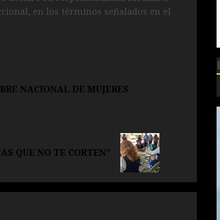
ccional, en los términos señalados en el
BRE NACIONAL DE MUJERES
S QUE NO TE CORTEN”