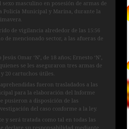
l sexo masculino en posesión de armas de
a Policía Municipal y Marina, durante la
rimavera.
rido de vigilancia alrededor de las 15:56
ilo de mencionado sector, a las afueras de
Jesús Omar ‘N’, de 18 años; Ernesto ‘N’,
a quienes se les aseguraron tres armas de
y 20 cartuchos útiles.
 aprehendidas fueron trasladados a las
cipal para la elaboración del Informe
 pusieron a disposición de las
estigación del caso conforme a la ley.
 y será tratada como tal en todas las
se declare su responsabilidad mediante