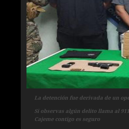
La detención fue derivada de un op
Si observas algún delito llama al 9
Cajeme contigo es seguro