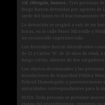
Cd. Obregón, Sonora.-
Tres personas de
fuego fueron detenidas por agentes de l
tarde del lunes en el fraccionamiento P
La detención se originó a raíz de un bar
horas, en la calle Paseo Miravalle y Pist
un reconocido supermercado.
Los detenidos fueron identificados como 
de 22 y Carlos ‘N’, de 20 años de edad, 
fuego cortas, además de dos cargadores 
Los objetos decomisados y las personas
instalaciones de Seguridad Pública Muni
Policial Homologado y posteriormente se
autoridades correspondientes para la inv
NOTA: Toda persona se presume inocente
etapas del procedimiento, mientras no 