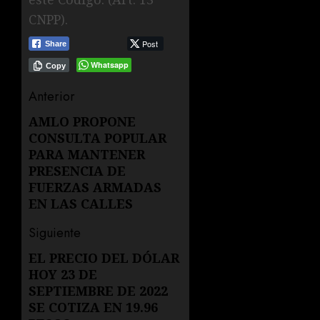
CNPP).
Post
Share
Whatsapp
Copy
Navegación
Anterior
de
AMLO PROPONE
Entrada
CONSULTA POPULAR
anterior:
entradas
PARA MANTENER
PRESENCIA DE
FUERZAS ARMADAS
EN LAS CALLES
Siguiente
EL PRECIO DEL DÓLAR
Siguiente
HOY 23 DE
entrada:
SEPTIEMBRE DE 2022
SE COTIZA EN 19.96