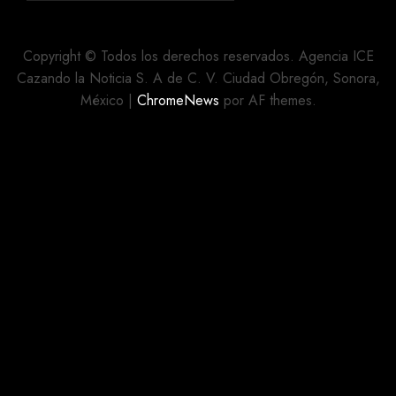
6, 2026
EJEMPLARES
0
DE
«PEYOTE”
Copyright © Todos los derechos reservados. Agencia ICE
EN
Cazando la Noticia S. A de C. V. Ciudad Obregón, Sonora,
EMPRESA
México
|
ChromeNews
por AF themes.
DE
PAQUETERÍA
AGOSTO 5,
2026
0