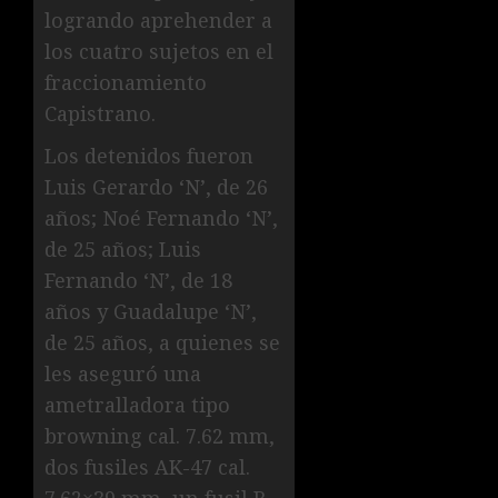
logrando aprehender a
los cuatro sujetos en el
fraccionamiento
Capistrano.
Los detenidos fueron
Luis Gerardo ‘N’, de 26
años; Noé Fernando ‘N’,
de 25 años; Luis
Fernando ‘N’, de 18
años y Guadalupe ‘N’,
de 25 años, a quienes se
les aseguró una
ametralladora tipo
browning cal. 7.62 mm,
dos fusiles AK-47 cal.