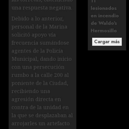
11
una respuesta negativa.
lesionados
en incendio
Debido a lo anterior,
de Waldo's
personal de la Marina
Hermosillo
solicitó apoyo vía
Cargar más
frecuencia sumándose
agentes de la Policía
Municipal, dando inicio
con una persecución
rumbo a la calle 200 al
poniente de la Ciudad,
recibiendo una
agresión directa en
contra de la unidad en
la que se desplazaban al
arrojarles un artefacto