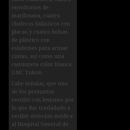
envoltorios de
marihuana, cuatro
chalecos balísticos con
placas y cuatro bolsas
de plástico con
eslabones para armar
cintas, así como una
camioneta color blanca
GMC Yukon.
Cabe señalar, que uno
de los presuntos
resultó con lesiones por
lo que fue trasladado a
recibir atención médica
al Hospital General de