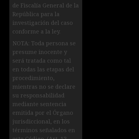
de Fiscalía General de la
República para la
investigación del caso
conforme a la ley.
NOTA: Toda persona se
presume inocente y
será tratada como tal
en todas las etapas del
procedimiento,
mientras no se declare
su responsabilidad
mediante sentencia
emitida por el Órgano
jurisdiccional, en los
términos señalados en
este Código. (Art. 13