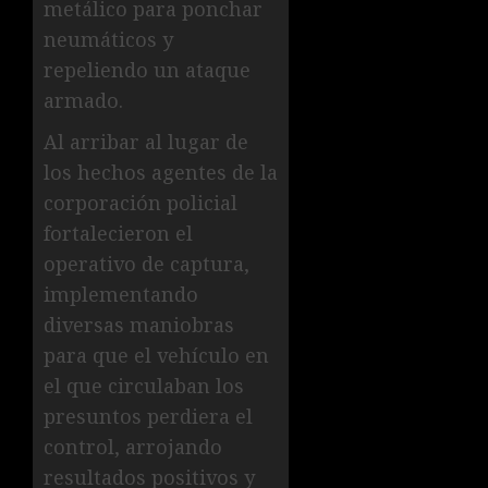
metálico para ponchar
neumáticos y
repeliendo un ataque
armado.
Al arribar al lugar de
los hechos agentes de la
corporación policial
fortalecieron el
operativo de captura,
implementando
diversas maniobras
para que el vehículo en
el que circulaban los
presuntos perdiera el
control, arrojando
resultados positivos y