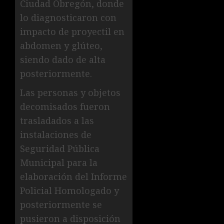
Ciudad Obregón, donde
lo diagnosticaron con
impacto de proyectil en
abdomen y glúteo,
siendo dado de alta
posteriormente.
Las personas y objetos
decomisados fueron
trasladados a las
instalaciones de
Seguridad Pública
Municipal para la
elaboración del Informe
Policial Homologado y
posteriormente se
pusieron a disposición