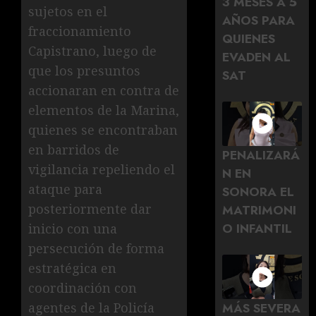
3 MESES A 5
sujetos en el
AÑOS PARA
fraccionamiento
QUIENES
Capistrano, luego de
EVADEN AL
que los presuntos
SAT
accionaran en contra de
elementos de la Marina,
quienes se encontraban
en barridos de
PENALIZARÁ
vigilancia repeliendo el
N EN
ataque para
SONORA EL
posteriormente dar
MATRIMONI
O INFANTIL
inicio con una
persecución de forma
estratégica en
coordinación con
agentes de la Policía
MÁS SEVERA