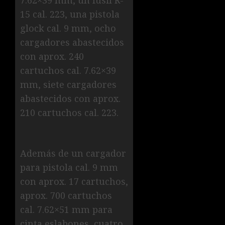
7.62×39 mm, un fusil R-
15 cal. 223, una pistola
glock cal. 9 mm, ocho
cargadores abastecidos
con aprox. 240
cartuchos cal. 7.62×39
mm, siete cargadores
abastecidos con aprox.
210 cartuchos cal. 223.
Además de un cargador
para pistola cal. 9 mm
con aprox. 17 cartuchos,
aprox. 700 cartuchos
cal. 7.62×51 mm para
cinta eslabones, cuatro