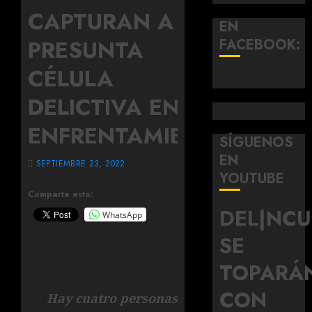
CAPTURAN A
EN
PRESUNTA
FACEBOOK:
CÉLULA
DELICTIVA EN
ENFRENTAMIENTO
SÍGUENOS
EN
SEPTIEMBRE 23, 2022
YOUTUBE
Comparte esto:
DEL|NC
WhatsApp
SE
TOPARÁ
CON
Hay cuatro personas