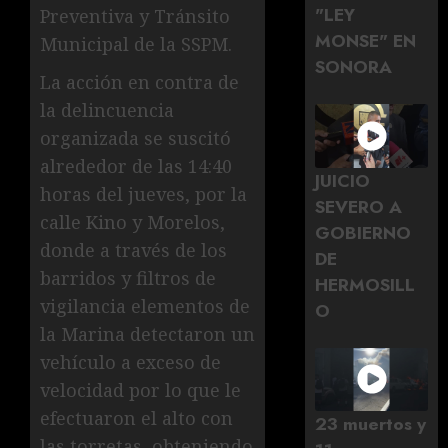
"LEY
Preventiva y Tránsito
MONSE" EN
Municipal de la SSPM.
SONORA
La acción en contra de
la delincuencia
organizada se suscitó
alrededor de las 14:40
JUICIO
horas del jueves, por la
SEVERO A
calle Kino y Morelos,
GOBIERNO
donde a través de los
DE
barridos y filtros de
HERMOSILL
vigilancia elementos de
O
la Marina detectaron un
vehículo a exceso de
velocidad por lo que le
efectuaron el alto con
23 muertos y
las torretas, obteniendo