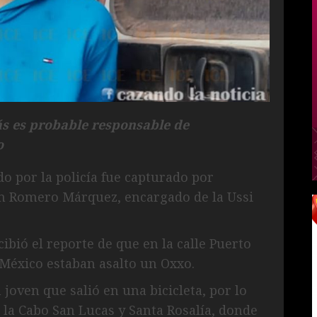
ás es probable responsable de
o
 por la policía fue capturado por
n Romero Márquez, encargado de la Ussi
ibió el reporte de que en la calle Puerto
 México estaban asalto un Oxxo.
joven que salió en una bicicleta, por lo
a la Cabo San Lucas y Santa Rosalía, donde