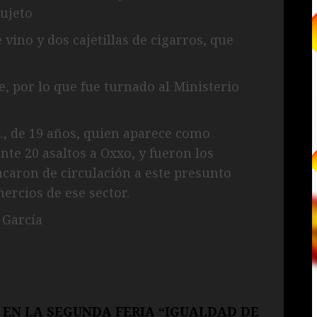
sujeto
 vino y dos cajetillas de cigarros, que
, por lo que fue turnado al Ministerio
C., de 19 años, quien aparece como
e 20 asaltos a Oxxo, y fueron los
sacaron de circulación a este presunto
ercios de ese sector.
 García
EN LA SEGUNDA FERIA “IGUALDAD DE