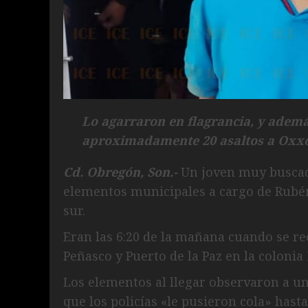
Lo agarraron en flagrancia, y adem
aproximadamente 20 asaltos a Oxx
Cd. Obregón, Son.-
Un joven muy buscado
elementos municipales a cargo de Rubé
sur.
Eran las 6:20 de la mañana cuando se rec
Peñasco y Puerto de la Paz en la colonia
Los elementos al llegar observaron a un 
que los policías «le pusieron cola» hast