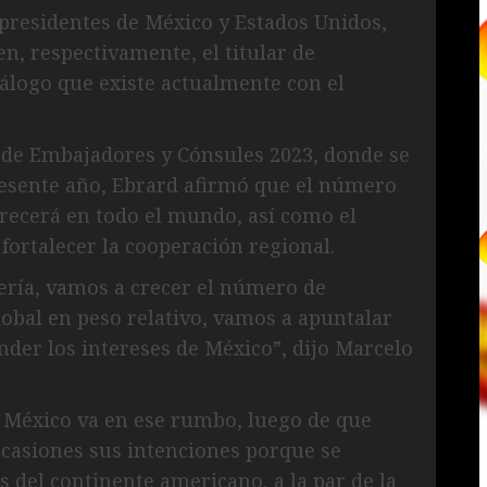
presidentes de México y Estados Unidos,
, respectivamente, el titular de
iálogo que existe actualmente con el
 de Embajadores y Cónsules 2023, donde se
resente año, Ebrard afirmó que el número
recerá en todo el mundo, así como el
 fortalecer la cooperación regional.
lería, vamos a crecer el número de
obal en peso relativo, vamos a apuntalar
nder los intereses de México”, dijo Marcelo
 México va en ese rumbo, luego de que
ocasiones sus intenciones porque se
s del continente americano, a la par de la