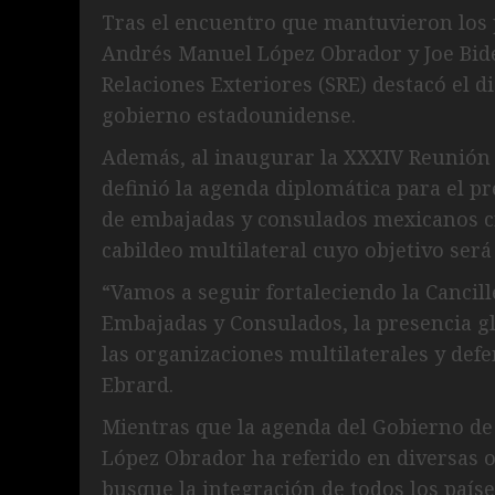
Tras el encuentro que mantuvieron los 
Andrés Manuel López Obrador y Joe Biden
Relaciones Exteriores (SRE) destacó el d
gobierno estadounidense.
Además, al inaugurar la XXXIV Reunión
definió la agenda diplomática para el p
de embajadas y consulados mexicanos c
cabildeo multilateral cuyo objetivo será
“Vamos a seguir fortaleciendo la Cancil
Embajadas y Consulados, la presencia gl
las organizaciones multilaterales y defe
Ebrard.
Mientras que la agenda del Gobierno de
López Obrador ha referido en diversas 
busque la integración de todos los paíse