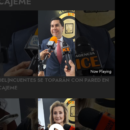
CAJEME
Now Playing
DEL|NCUENTES SE TOPARÁN CON PARED EN
CAJEME