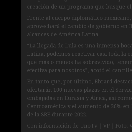
creación de un programa que busque el 
Frente al cuerpo diplomático mexicano, e
aprovechará el cambio de gobierno en Br
alcances de América Latina.
“La llegada de Lula es una inmensa boc
Latina, podemos reactivar casi toda la e
que más o menos ha sobrevivido, tenemo
efectiva para nosotros”, acotó el cancille
En tanto que, por último, Ebrard destac
ofertarán 100 nuevas plazas en el Servi
embajadas en Eurasia y África, así com
Centroamérica y el aumento de 36% en l
de la SRE durante 2022.
Con información de UnoTv | VP | Foto: 