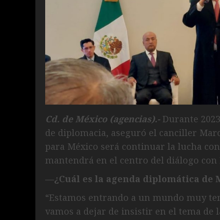
Cd. de México (agencias).-
Durante 2023 
de diplomacia, aseguró el canciller Mar
para México será continuar la lucha con
mantendrá en el centro del diálogo con
—¿Cuál es la agenda diplomática de 
“Estamos entrando a un mundo muy tenso
vamos a dejar de insistir en el tema de