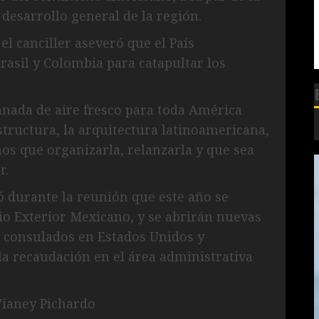
desarrollo general de la región.
l canciller aseveró que el País
asil y Colombia para catapultar los
anada de aire fresco para toda América
structura, la arquitectura latinoamericana,
s que organizarla, relanzarla y que sea
r.
ó durante la reunión que este año se
cio Exterior Mexicano, y se abrirán nuevas
o consulados en Estados Unidos y
a recaudación en el área administrativa
Vianey Pichardo