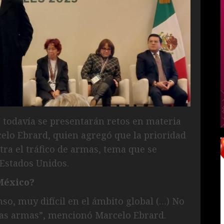
todavía se presentarán retos en materia
celo Ebrard, quien agregó que la prioridad
tra el tráfico de armas, tema que se
 Estados Unidos.
México?
, muy difícil en el ámbito global (…) No
 las armas”, mencionó Marcelo Ebrard.