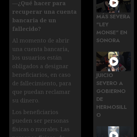
—¿Qué hacer para
recuperar una cuenta
MÁS SEVERA
bancaria de un
"LEY
fallecido?
MONSE" EN
SONORA
Al momento de abrir
una cuenta bancaria,
los usuarios están
obligados a designar
beneficiarios, en caso
JUICIO
SEVERO A
de fallecimiento, para
GOBIERNO
que puedan reclamar
DE
su dinero.
HERMOSILL
Los beneficiarios
O
pueden ser personas
físicas o morales. Las