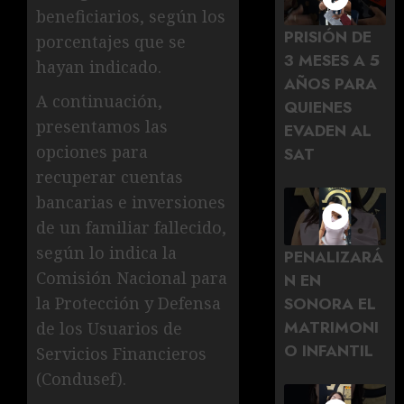
beneficiarios, según los
PRISIÓN DE
porcentajes que se
3 MESES A 5
hayan indicado.
AÑOS PARA
A continuación,
QUIENES
presentamos las
EVADEN AL
opciones para
SAT
recuperar cuentas
bancarias e inversiones
de un familiar fallecido,
según lo indica la
PENALIZARÁ
Comisión Nacional para
N EN
SONORA EL
la Protección y Defensa
MATRIMONI
de los Usuarios de
O INFANTIL
Servicios Financieros
(Condusef).