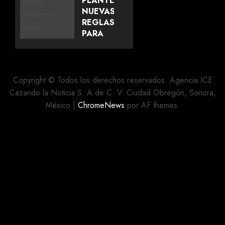
PLANTEA
ZARAGOZA
NUEVAS
EN
REGLAS
PUEBLA
PARA
LAS
AGOSTO 5,
ESCUELAS
2026
SOBRE
0
EL USO
Copyright © Todos los derechos reservados. Agencia ICE
DE
Cazando la Noticia S. A de C. V. Ciudad Obregón, Sonora,
CELULARES
México
|
ChromeNews
por AF themes.
Y
ESCUELAS
MILITARIZADAS
AGOSTO 5,
2026
0