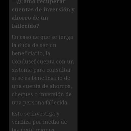
—¿Cómo recuperar
cuentas de inversión y
ahorro de un
fallecido?
En caso de que se tenga
la duda de ser un
beneficiario, la
Condusef cuenta con un
sistema para consultar
si se es beneficiario de
una cuenta de ahorros,
cheques o inversión de
una persona fallecida.
Esto se investiga y
verifica por medio de
las instituciones