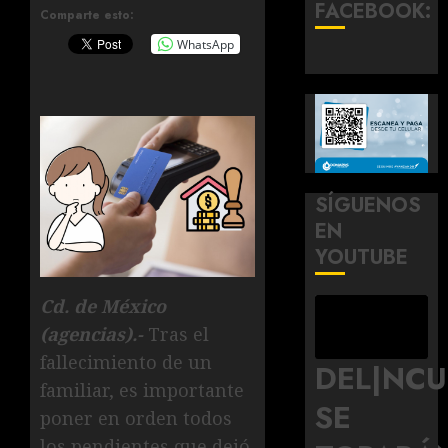
FACEBOOK:
Comparte esto:
WhatsApp
SÍGUENOS
EN
YOUTUBE
Cd. de México
(agencias).-
Tras el
fallecimiento de un
DEL|NC
familiar, es importante
SE
poner en orden todos
los pendientes que dejó.