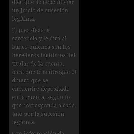
dice que se debe iniciar
un juicio de sucesión
legítima.
El juez dictará
sentencia y le dirá al
banco quienes son los
herederos legítimos del
titular de la cuenta,
para que les entregue el
dinero que se
encuentre depositado
en la cuenta, según lo
que corresponda a cada
uno por la sucesión
legítima.
Con información de