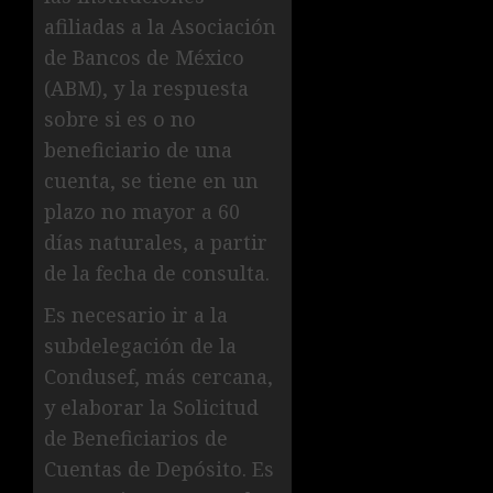
afiliadas a la Asociación
de Bancos de México
(ABM), y la respuesta
sobre si es o no
beneficiario de una
cuenta, se tiene en un
plazo no mayor a 60
días naturales, a partir
de la fecha de consulta.
Es necesario ir a la
subdelegación de la
Condusef, más cercana,
y elaborar la Solicitud
de Beneficiarios de
Cuentas de Depósito. Es