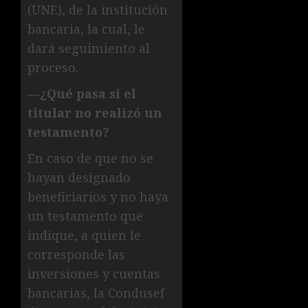
(UNE), de la institución
bancaria, la cual, le
dará seguimiento al
proceso.
—¿Qué pasa si el
titular no realizó un
testamento?
En caso de que no se
hayan designado
beneficiarios y no haya
un testamento que
indique, a quien le
corresponde las
inversiones y cuentas
bancarias, la Condusef