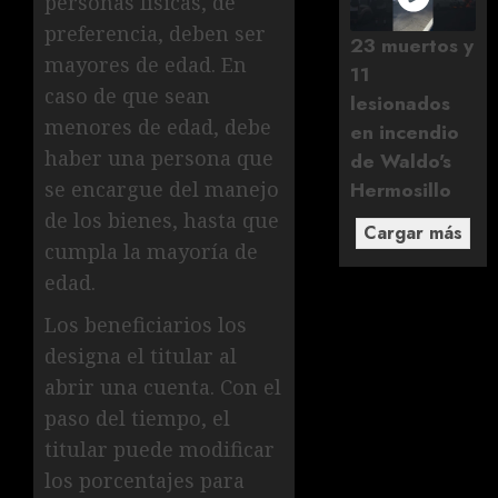
personas físicas, de
preferencia, deben ser
23 muertos y
mayores de edad. En
11
caso de que sean
lesionados
menores de edad, debe
en incendio
haber una persona que
de Waldo's
Hermosillo
se encargue del manejo
de los bienes, hasta que
Cargar más
cumpla la mayoría de
edad.
Los beneficiarios los
designa el titular al
abrir una cuenta. Con el
paso del tiempo, el
titular puede modificar
los porcentajes para