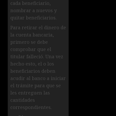
cada beneficiario,
nombrar a nuevos y
quitar beneficiarios.
Para retirar el dinero de
la cuenta bancaria,
primero se debe
comprobar que el
titular falleció. Una vez
hecho esto, el o los
beneficiarios deben
acudir al banco a iniciar
el trámite para que se
les entreguen las
cantidades
correspondientes.