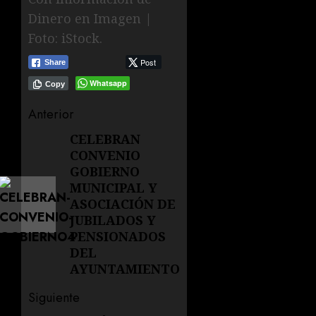
Dinero en Imagen |
Foto: iStock.
Post
Share
Whatsapp
Copy
Navegación
Anterior
de
CELEBRAN
Entrada
CONVENIO
anterior:
entradas
GOBIERNO
MUNICIPAL Y
ASOCIACIÓN DE
JUBILADOS Y
PENSIONADOS
DEL
AYUNTAMIENTO
Siguiente