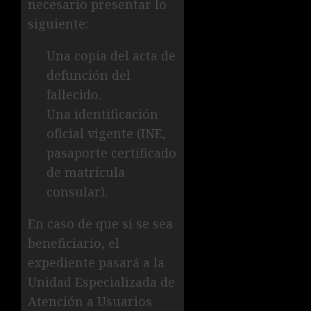
necesario presentar lo
siguiente:
Una copia del acta de
defunción del
fallecido.
Una identificación
oficial vigente (INE,
pasaporte certificado
de matrícula
consular).
En caso de que sí se sea
beneficiario, el
expediente pasará a la
Unidad Especializada de
Atención a Usuarios