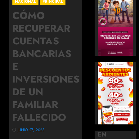
NACIONAL
PRINCIPAL
CÓMO
RECUPERAR
CUENTAS
BANCARIAS
E
INVERSIONES
DE UN
FAMILIAR
FALLECIDO
JUNIO 27, 2023
EN