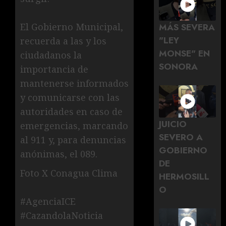
MÁS SEVERA
El Gobierno Municipal,
"LEY
recuerda a las y los
MONSE" EN
ciudadanos la
SONORA
importancia de
mantenerse informados
y comunicarse con las
autoridades en caso de
JUICIO
emergencias, marcando
SEVERO A
al 911 y, para denuncias
GOBIERNO
anónimas, el 089.
DE
Foto X Conagua Clima
HERMOSILL
O
#AgenciaICE
#CazandolaNoticia