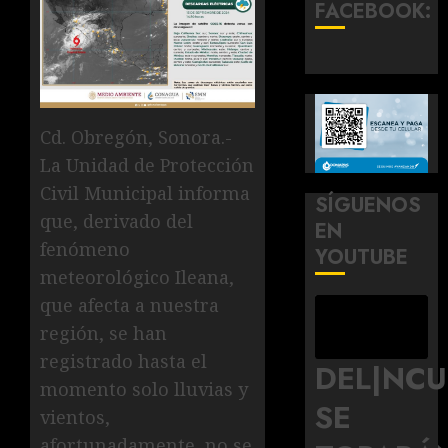
FACEBOOK:
Cd. Obregón, Sonora.-
La Unidad de Protección
Civil Municipal informa
SÍGUENOS
que, derivado del
EN
fenómeno
YOUTUBE
meteorológico Ileana,
que afecta a nuestra
región, se han
registrado hasta el
DEL|NC
momento solo lluvias y
SE
vientos,
afortunadamente, no se