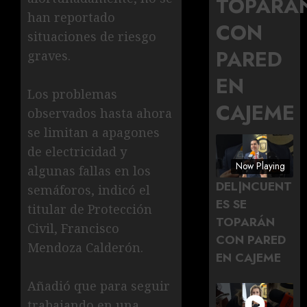
TOPARÁ
han reportado
CON
situaciones de riesgo
PARED
graves.
EN
Los problemas
CAJEME
observados hasta ahora
se limitan a apagones
de electricidad y
Now Playing
algunas fallas en los
DEL|NCUENT
semáforos, indicó el
ES SE
titular de Protección
TOPARÁN
Civil, Francisco
CON PARED
Mendoza Calderón.
EN CAJEME
Añadió que para seguir
trabajando en una