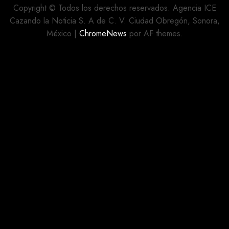
MOVIMIENTO
CALLES
Copyright © Todos los derechos reservados. Agencia ICE
REHABILITADAS
Cazando la Noticia S. A de C. V. Ciudad Obregón, Sonora,
AGOSTO 5,
México
|
ChromeNews
por AF themes.
2026
AGOSTO 5,
0
2026
0