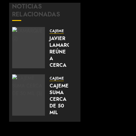
NOTICIAS
RELACIONADAS
CAJEME
JAVIER
LAMARQUE
REÚNE
A
CERCA
DE 700
LÍDERES
CAJEME
DEL
CAJEME
SUR DE
SUMA
SONORA
CERCA
Y
DE 50
FORTALECE
MIL
LA
METROS
UNIDAD
CUADRADOS
DEL
DE