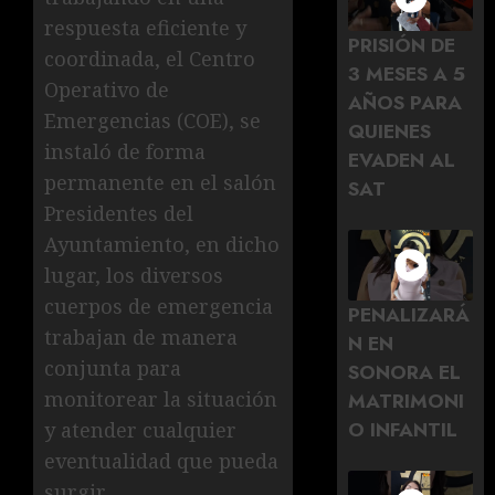
respuesta eficiente y
PRISIÓN DE
coordinada, el Centro
3 MESES A 5
Operativo de
AÑOS PARA
Emergencias (COE), se
QUIENES
instaló de forma
EVADEN AL
permanente en el salón
SAT
Presidentes del
Ayuntamiento, en dicho
lugar, los diversos
cuerpos de emergencia
PENALIZARÁ
trabajan de manera
N EN
conjunta para
SONORA EL
monitorear la situación
MATRIMONI
O INFANTIL
y atender cualquier
eventualidad que pueda
surgir.