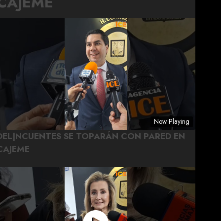
CAJEME
Now Playing
DEL|NCUENTES SE TOPARÁN CON PARED EN
CAJEME