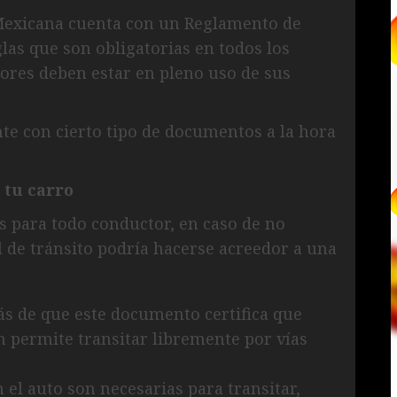
 Mexicana cuenta con un Reglamento de
las que son obligatorias en todos los
tores deben estar en pleno uso de sus
e con cierto tipo de documentos a la hora
 tu carro
s para todo conductor, en caso de no
al de tránsito podría hacerse acreedor a una
ás de que este documento certifica que
n permite transitar libremente por vías
en el auto son necesarias para transitar,