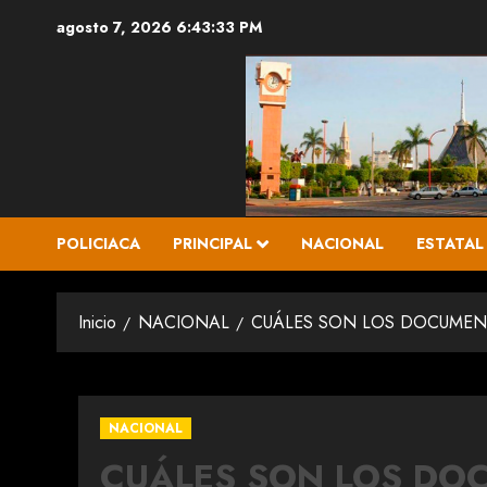
Saltar
agosto 7, 2026
6:43:35 PM
al
contenido
POLICIACA
PRINCIPAL
NACIONAL
ESTATAL
Inicio
NACIONAL
CUÁLES SON LOS DOCUMENT
NACIONAL
CUÁLES SON LOS DO