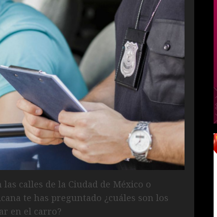
n las calles de la Ciudad de México o
xicana te has preguntado ¿cuáles son los
r en el carro?