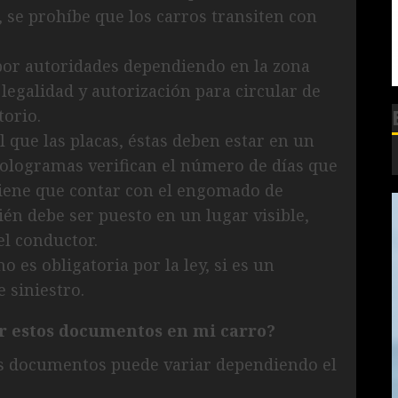
, se prohíbe que los carros transiten con
 por autoridades dependiendo en la zona
 legalidad y autorización para circular de
torio.
l que las placas, éstas deben estar en un
hologramas verifican el número de días que
tiene que contar con el engomado de
bién debe ser puesto en un lugar visible,
el conductor.
 es obligatoria por la ley, si es un
 siniestro.
ar estos documentos en mi carro?
os documentos puede variar dependiendo el