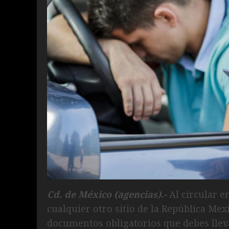
Cd. de México (agencias).-
Al circular e
cualquier otro sitio de la República Me
documentos obligatorios que debes lleva