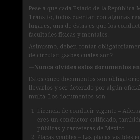
Pese a que cada Estado de la República
Tránsito, todos cuentan con algunas reg
lugares, una de éstas es que los conduc
facultades físicas y mentales.
Asimismo, deben contar obligatoriament
de circular, ¿sabes cuáles son?
—Nunca olvides estos documentos en
Estos cinco documentos son obligatorio
llevarlos y ser detenido por algún ofici
multa. Los documentos son:
Licencia de conducir vigente – Adem
eres un conductor calificado, tambié
públicas y carreteras de México.
Placas visibles – Las placas visibles 