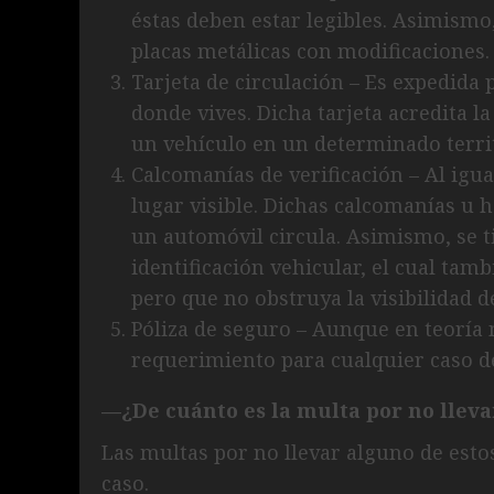
éstas deben estar legibles. Asimismo
placas metálicas con modificaciones.
Tarjeta de circulación – Es expedida
donde vives. Dicha tarjeta acredita la
un vehículo en un determinado terri
Calcomanías de verificación – Al igua
lugar visible. Dichas calcomanías u 
un automóvil circula. Asimismo, se 
identificación vehicular, el cual tam
pero que no obstruya la visibilidad d
Póliza de seguro – Aunque en teoría no
requerimiento para cualquier caso de
—¿De cuánto es la multa por no llev
Las multas por no llevar alguno de est
caso.