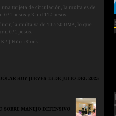
 una tarjeta de circulación, la multa es de
l 074 pesos y 3 mil 112 pesos.
ducir, la multa va de 10 a 20 UMA, lo que
mil 074 pesos.
KP | Foto: iStock
DÓLAR HOY JUEVES 13 DE JULIO DEL 2023
O SOBRE MANEJO DEFENSIVO