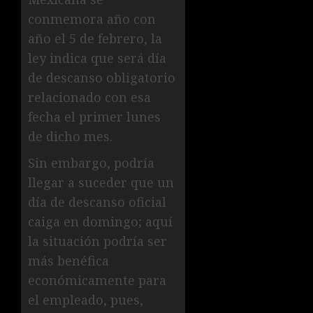
conmemora año con
año el 5 de febrero, la
ley indica que será día
de descanso obligatorio
relacionado con esa
fecha el primer lunes
de dicho mes.
Sin embargo, podría
llegar a suceder que un
día de descanso oficial
caiga en domingo; aquí
la situación podría ser
más benéfica
económicamente para
el empleado, pues,