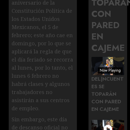
TOPARÁ
aniversario de la
Constitución Política de
CON
los Estados Unidos
PARED
Mexicanos, el 5 de
EN
febrero; este año cae en
domingo, por lo que se
CAJEME
aplicará la regla de que
el día feriado se recorra
al lunes, por lo tanto, el
Now Playing
lunes 6 febrero no
DEL|NCUENT
habrá clases y algunos
ES SE
trabajadores no
TOPARÁN
asistirán a sus centros
CON PARED
de empleo.
EN CAJEME
Sin embargo, este día
de descanso oficial no