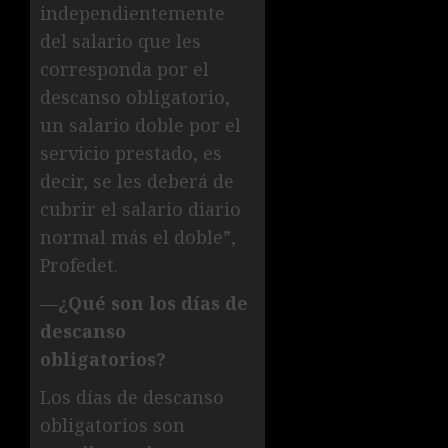
independientemente
del salario que les
corresponda por el
descanso obligatorio,
un salario doble por el
servicio prestado, es
decir, se les deberá de
cubrir el salario diario
normal más el doble”,
Profedet.
—¿Qué son los días de
descanso
obligatorios?
Los días de descanso
obligatorios son