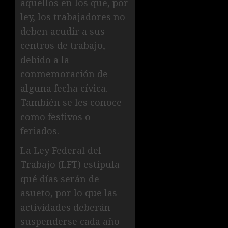
aquellos en los que, por
ley, los trabajadores no
deben acudir a sus
centros de trabajo,
debido a la
conmemoración de
alguna fecha cívica.
También se les conoce
como festivos o
feriados.
La Ley Federal del
Trabajo (LFT) estipula
qué días serán de
asueto, por lo que las
actividades deberán
suspenderse cada año