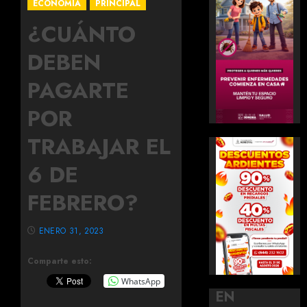
ECONOMÍA
PRINCIPAL
¿CUÁNTO
DEBEN
PAGARTE
POR
TRABAJAR EL
6 DE
FEBRERO?
ENERO 31, 2023
Comparte esto:
WhatsApp
EN