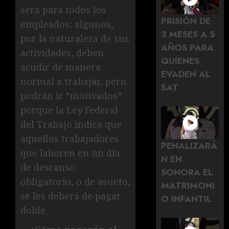
será para todos los
PRISIÓN DE
empleados; algunos,
3 MESES A 5
por la naturaleza de sus
AÑOS PARA
actividades, deben
QUIENES
acudir de manera
EVADEN AL
normal a trabajar, pero
SAT
podrán ir “motivados”
porque la Ley Federal
del Trabajo indica que
aquellos trabajadores
PENALIZARÁ
que laboren en un día
N EN
de descanso
SONORA EL
obligatorio, o de asueto,
MATRIMONI
se les deberá de pagar
O INFANTIL
doble.