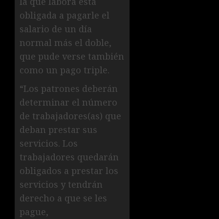
la que labora está
obligada a pagarle el
salario de un día
normal más el doble,
que pude verse también
como un pago triple.
“Los patrones deberán
determinar el número
de trabajadores(as) que
deban prestar sus
servicios. Los
trabajadores quedarán
obligados a prestar los
servicios y tendrán
derecho a que se les
pague,