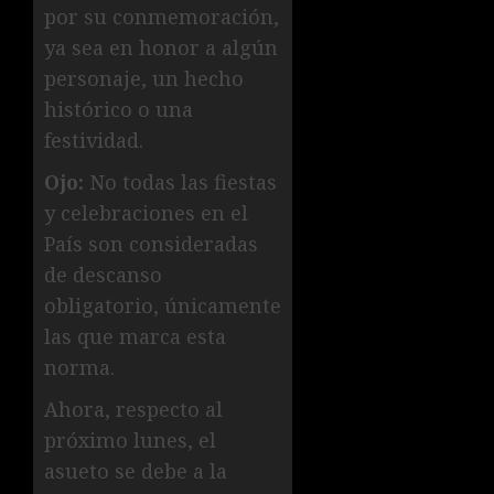
por su conmemoración,
ya sea en honor a algún
personaje, un hecho
histórico o una
festividad.
Ojo:
No todas las fiestas
y celebraciones en el
País son consideradas
de descanso
obligatorio, únicamente
las que marca esta
norma.
Ahora, respecto al
próximo lunes, el
asueto se debe a la