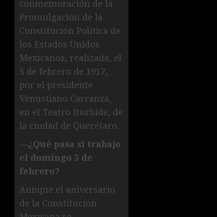
conmemoración de la
Promulgación de la
Constitución Política de
los Estados Unidos
Mexicanos, realizada, el
5 de febrero de 1917,
por el presidente
Venustiano Carranza,
en el Teatro Iturbide, de
la ciudad de Querétaro.
—¿Qué pasa si trabajo
el domingo 5 de
febrero?
Aunque el aniversario
de la Constitución
Mexicana se