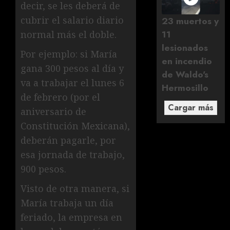
decir, se les deberá de
cubrir el salario diario
23 muertos y
11
normal más el doble.
lesionados
Por ejemplo: si María
en incendio
gana 300 pesos al día y
de Waldo's
va a trabajar el lunes 6
Hermosillo
de febrero (por el
Cargar más
aniversario de
Constitución Mexicana),
deberán pagarle, por
esa jornada de trabajo,
900 pesos.
Visto de otra manera, si
María trabaja un día
feriado, la empresa en