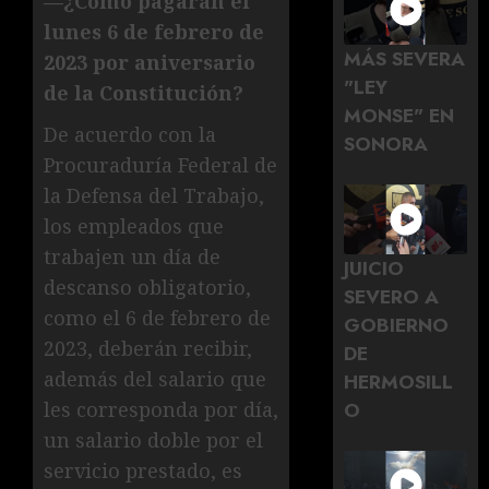
—¿Cómo pagarán el
lunes 6 de febrero de
MÁS SEVERA
2023 por aniversario
"LEY
de la Constitución?
MONSE" EN
De acuerdo con la
SONORA
Procuraduría Federal de
la Defensa del Trabajo,
los empleados que
trabajen un día de
JUICIO
descanso obligatorio,
SEVERO A
como el 6 de febrero de
GOBIERNO
2023, deberán recibir,
DE
además del salario que
HERMOSILL
O
les corresponda por día,
un salario doble por el
servicio prestado, es