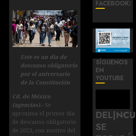
FACEBOOK:
Este es un día de
SÍGUENOS
descanso obligatorio
EN
por el aniversario
YOUTUBE
de la Constitución
Cd. de México
(agencias).-
Se
DEL|NC
aproxima el primer día
de descanso obligatorio
SE
de 2023, con motivo del