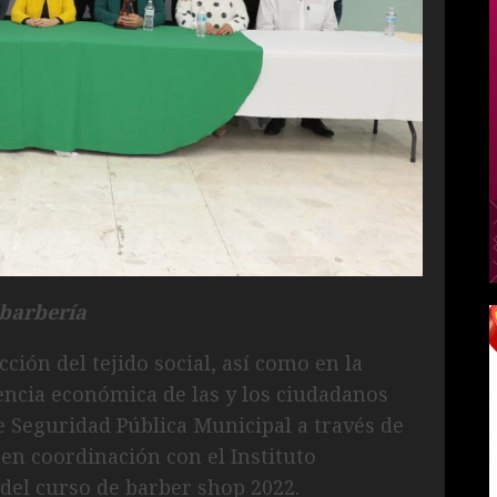
 barbería
ción del tejido social, así como en la
encia económica de las y los ciudadanos
e Seguridad Pública Municipal a través de
 en coordinación con el Instituto
 del curso de barber shop 2022.