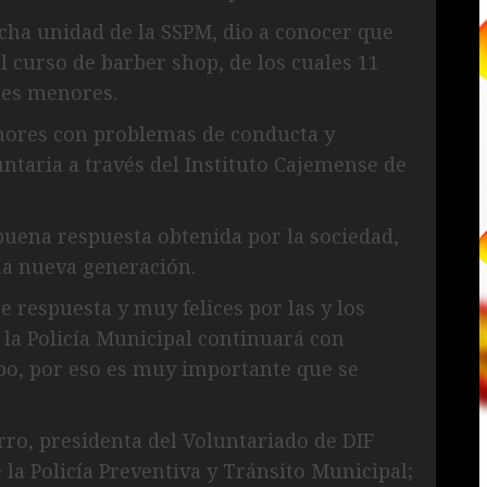
cha unidad de la SSPM, dio a conocer que
l curso de barber shop, de los cuales 11
nes menores.
nores con problemas de conducta y
taria a través del Instituto Cajemense de
 buena respuesta obtenida por la sociedad,
na nueva generación.
 respuesta y muy felices por las y los
 la Policía Municipal continuará con
ipo, por eso es muy importante que se
rro, presidenta del Voluntariado de DIF
la Policía Preventiva y Tránsito Municipal;