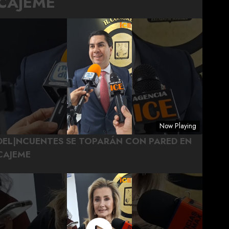
CAJEME
Now Playing
DEL|NCUENTES SE TOPARÁN CON PARED EN
CAJEME