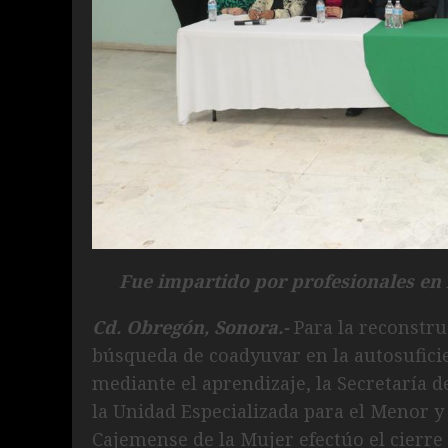
Fue impartido por profesionales en
Cd. Obregón, Sonora.-
Para la reconstruc
búsqueda de coadyuvar en la autosufici
mediante el aprendizaje, la Secretaría d
la Unidad Especializada para el Menor y
Cajemense de la Mujer efectúo el cierre