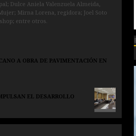
pal; Dulce Aniela Valenzuela Almeida,
Mujer; Mirna Lorena, regidora; Joel Soto
shop; entre otros.
ANO A OBRA DE PAVIMENTACIÓN EN
IMPULSAN EL DESARROLLO