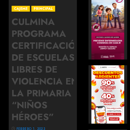
CAJEME
PRINCIPAL
CULMINA
PROGRAMA
CERTIFICACIÓN
DE ESCUELAS
LIBRES DE
VIOLENCIA EN
LA PRIMARIA
“NIÑOS
HÉROES”
FEBRERO 1, 2023