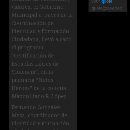
your
quota
. :
valores, el Gobierno
quotaExceeded
Municipal a través de la
Coordinación de
Identidad y Formación
Ciudadana, llevó a cabo
el programa
“Certificación de
Escuelas Libres de
Violencia”, en la
primaria “Niños
Héroes” de la colonia
Maximiliano R. López.
Fernando González
Meza, coordinador de
Identidad y Formación