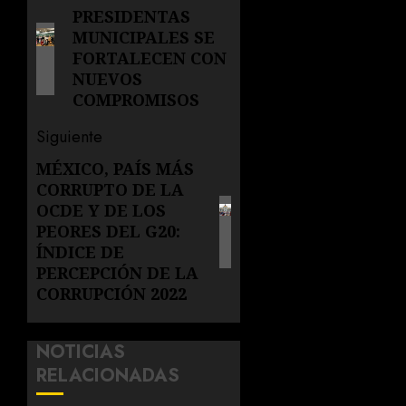
de
PRESIDENTAS
Entrada
MUNICIPALES SE
anterior:
entradas
FORTALECEN CON
NUEVOS
COMPROMISOS
Siguiente
MÉXICO, PAÍS MÁS
Siguiente
CORRUPTO DE LA
entrada:
OCDE Y DE LOS
PEORES DEL G20:
ÍNDICE DE
PERCEPCIÓN DE LA
CORRUPCIÓN 2022
NOTICIAS
RELACIONADAS