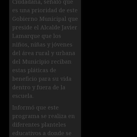
Ciudadana, señaló que
es una prioridad de este
Gobierno Municipal que
preside el Alcalde Javier
Lamarque que los
niños, niñas y jóvenes
del área rural y urbana
del Municipio reciban
estas pláticas de
beneficio para su vida
dentro y fuera de la
escuela.
Informó que este
programa se realiza en
diferentes planteles
educativos a donde se