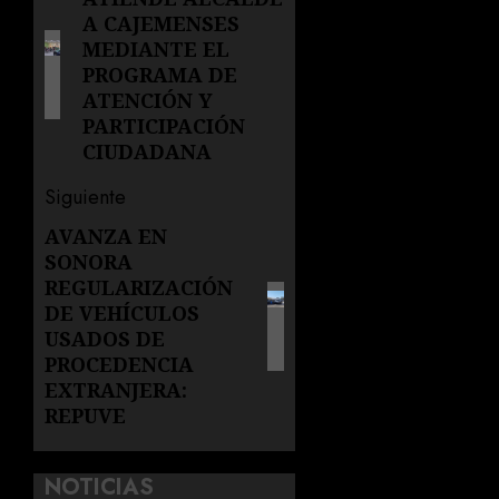
de
A CAJEMENSES
anterior:
entradas
MEDIANTE EL
PROGRAMA DE
ATENCIÓN Y
PARTICIPACIÓN
CIUDADANA
Siguiente
AVANZA EN
Siguiente
SONORA
entrada:
REGULARIZACIÓN
DE VEHÍCULOS
USADOS DE
PROCEDENCIA
EXTRANJERA:
REPUVE
NOTICIAS