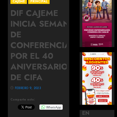
CAJEME
PRINCIPAL
DIF CAJEME
INICIA SEMANA
DE
CONFERENCIAS
POR EL 40
ANIVERSARIO
DE CIFA
FEBRERO 9, 2023
Comparte esto:
WhatsApp
EN