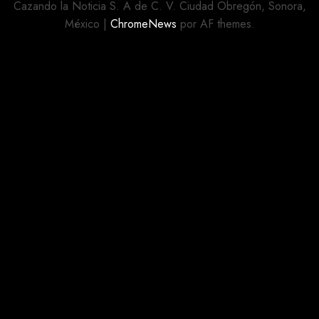
REHABILITADAS
Cazando la Noticia S. A de C. V. Ciudad Obregón, Sonora,
AGOSTO 5,
México
|
ChromeNews
por AF themes.
2026
AGOSTO 5,
0
2026
0