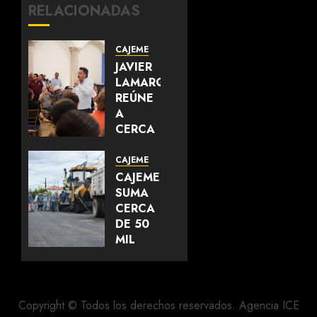
RELACIONADAS
CAJEME
JAVIER
LAMARQUE
REÚNE
A
CERCA
DE 700
LÍDERES
CAJEME
DEL
CAJEME
SUR DE
SUMA
SONORA
CERCA
Y
DE 50
FORTALECE
MIL
LA
METROS
UNIDAD
CUADRADOS
DEL
DE
MOVIMIENTO
CALLES
Copyright © Todos los derechos reservados. Agencia ICE