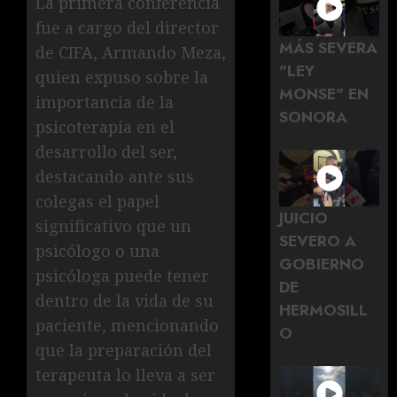
La primera conferencia
fue a cargo del director
MÁS SEVERA
de CIFA, Armando Meza,
"LEY
quien expuso sobre la
MONSE" EN
importancia de la
SONORA
psicoterapia en el
desarrollo del ser,
destacando ante sus
colegas el papel
JUICIO
significativo que un
SEVERO A
psicólogo o una
GOBIERNO
psicóloga puede tener
DE
dentro de la vida de su
HERMOSILL
paciente, mencionando
O
que la preparación del
terapeuta lo lleva a ser