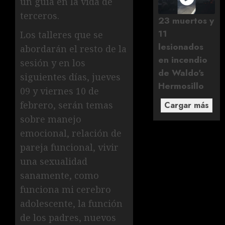
un guía en la vida de
terceros.
23 muertos y
11
Los talleres que se
lesionados
abordarán el resto de la
en incendio
sesión y en los
de Waldo's
siguientes días, jueves
Hermosillo
09 y viernes 10 de
febrero, serán temas
Cargar más
sobre manejo
emocional, relación de
pareja funcional, vivir
una sexualidad
sanamente, como
funciona mi cerebro
adolescente, la función
de los padres, nuevos