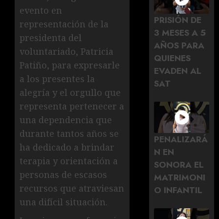
evento en
PRISIÓN DE
representación de la
3 MESES A 5
presidenta del
AÑOS PARA
voluntariado, Patricia
QUIENES
Patiño, para expresarle
EVADEN AL
a los presentes la
SAT
alegría y el orgullo que
representa pertenecer a
una dependencia que
durante tantos años se
PENALIZARÁ
ha dedicado a brindar
N EN
terapia y orientación a
SONORA EL
personas de escasos
MATRIMONI
recursos que atraviesan
O INFANTIL
una difícil situación.