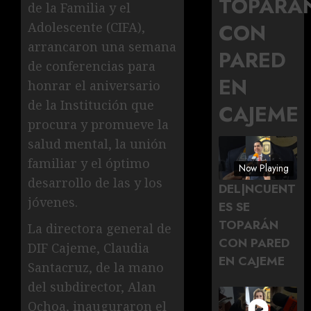
TOPARÁ
de la Familia y el
CON
Adolescente (CIFA),
arrancaron una semana
PARED
de conferencias para
EN
honrar el aniversario
de la Institución que
CAJEME
procura y promueve la
salud mental, la unión
familiar y el óptimo
Now Playing
desarrollo de las y los
DEL|NCUENT
jóvenes.
ES SE
TOPARÁN
La directora general de
CON PARED
DIF Cajeme, Claudia
EN CAJEME
Santacruz, de la mano
del subdirector, Alan
Ochoa, inauguraron el