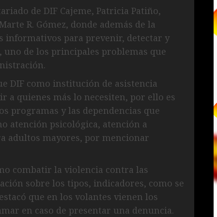
tariado de DIF Cajeme, Patricia Patiño,
a Marte R. Gómez, donde además de la
s informativos para prevenir, detectar y
s, uno de los principales problemas que
nistración.
ue DIF como institución de asistencia
ir a quienes más lo necesiten, por ello es
los programas y las dependencias que
mo atención psicológica, atención a
ra adultos mayores, por mencionar
o combatir la violencia contra las
ción sobre los tipos, indicadores, como se
estacó que en los volantes vienen los
amar en caso de presentar una denuncia.