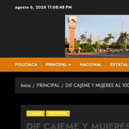
Saltar
agosto 6, 2026
11:08:49 PM
al
contenido
POLICIACA
PRINCIPAL
NACIONAL
ESTATAL
Inicio
PRINCIPAL
DIF CAJEME Y MUJERES AL 
CAJEME
PRINCIPAL
DIF CAJEME Y MUJERE