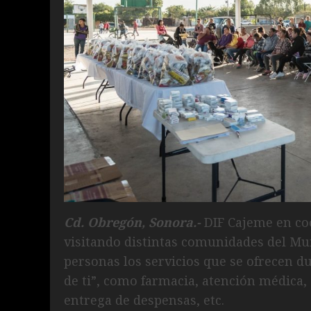
Cd. Obregón, Sonora.-
DIF Cajeme en co
visitando distintas comunidades del Mun
personas los servicios que se ofrecen d
de ti”, como farmacia, atención médica,
entrega de despensas, etc.