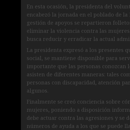
En esta ocasión, la presidenta del volun
encabezó la jornada en el poblado de l
gestión de apoyos se repartieron folleto
eliminar la violencia contra las mujere
busca reducir y erradicar la actual admi
La presidenta expresó a los presentes q
social, se mantiene disponible para serv
importante que las personas conozcan 
asisten de diferentes maneras: tales co
personas con discapacidad, atención pa
algunos.
Finalmente se creó conciencia sobre cóm
mujeres, poniendo a disposición informa
debe actuar contra las agresiones y se d
números de ayuda a los que se puede ll