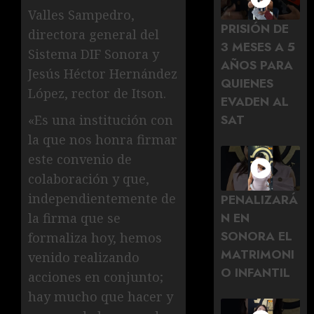
Valles Sampedro,
PRISIÓN DE
directora general del
3 MESES A 5
Sistema DIF Sonora y
AÑOS PARA
Jesús Héctor Hernández
QUIENES
López, rector de Itson.
EVADEN AL
SAT
«Es una institución con
la que nos honra firmar
este convenio de
colaboración y que,
independientemente de
PENALIZARÁ
N EN
la firma que se
SONORA EL
formaliza hoy, hemos
MATRIMONI
venido realizando
O INFANTIL
acciones en conjunto;
hay mucho que hacer y