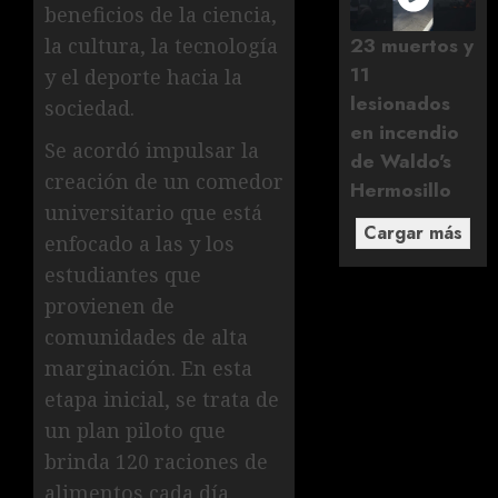
beneficios de la ciencia,
23 muertos y
la cultura, la tecnología
11
y el deporte hacia la
lesionados
sociedad.
en incendio
Se acordó impulsar la
de Waldo's
creación de un comedor
Hermosillo
universitario que está
Cargar más
enfocado a las y los
estudiantes que
provienen de
comunidades de alta
marginación. En esta
etapa inicial, se trata de
un plan piloto que
brinda 120 raciones de
alimentos cada día.