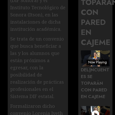
TOPARÁ
(DIF Sonora) y el
Instituto Tecnológico de
CON
Sonora (Itson), en las
PARED
instalaciones de dicha
institución académica.
EN
Se trata de un convenio
CAJEME
que busca beneficiar a
las y los alumnos que
están próximos a
Now Playing
egresar, con la
DEL|NCUENT
posibilidad de
ES SE
realización de prácticas
TOPARÁN
profesionales en el
CON PARED
Sistema DIF estatal.
EN CAJEME
Formalizaron dicho
convenio Lorenia Iveth