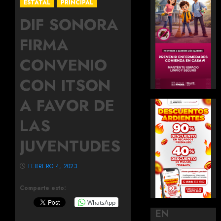
ESTATAL
PRINCIPAL
DIF SONORA
FIRMA
CONVENIO
CON ITSON
A FAVOR DE
LAS
JUVENTUDES
FEBRERO 4, 2023
Comparte esto:
WhatsApp
EN