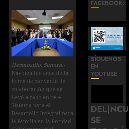
FACEBOOK:
SÍGUENOS
Hermosillo, Sonora.-
EN
Navojoa fue sede de la
YOUTUBE
firma de convenio de
colaboración que se
llevó a cabo entre el
Sistema para el
DEL|NC
Desarrollo Integral para
SE
la Familia en la Entidad