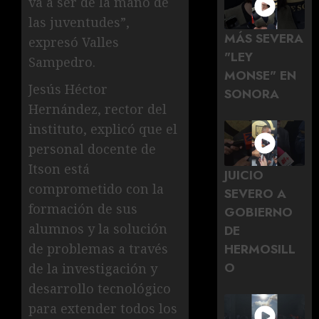
va a ser de la mano de
las juventudes”,
MÁS SEVERA
expresó Valles
"LEY
Sampedro.
MONSE" EN
Jesús Héctor
SONORA
Hernández, rector del
instituto, explicó que el
personal docente de
Itson está
JUICIO
comprometido con la
SEVERO A
formación de sus
GOBIERNO
alumnos y la solución
DE
HERMOSILL
de problemas a través
O
de la investigación y
desarrollo tecnológico
para extender todos los