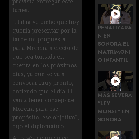
prevista entregar este
lunes.
“Había yo dicho que hoy
PENALIZARÁ
quería presentar por la
N EN
tarde mi propuesta
SONORA EL
para Morena a efecto de
MATRIMONI
que sea tomada en
O INFANTIL
cuenta en los próximos
días, ya que se va a
convocar muy pronto,
entiendo que el día 11
MÁS SEVERA
van a tener consejo de
"LEY
Morena para ese
MONSE" EN
propósito, ese objetivo”,
SONORA
dijo el diplomático.
A través de un video