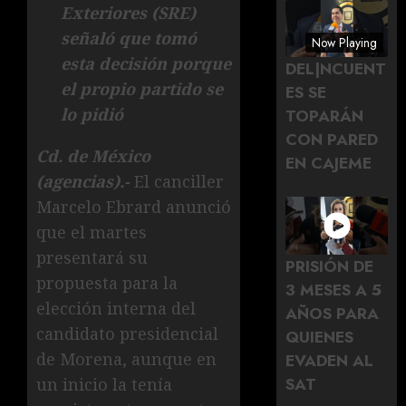
Exteriores (SRE)
señaló que tomó
Now Playing
esta decisión porque
DEL|NCUENT
el propio partido se
ES SE
lo pidió
TOPARÁN
CON PARED
Cd. de México
EN CAJEME
(agencias).-
El canciller
Marcelo Ebrard anunció
que el martes
presentará su
PRISIÓN DE
propuesta para la
3 MESES A 5
elección interna del
AÑOS PARA
candidato presidencial
QUIENES
de Morena, aunque en
EVADEN AL
SAT
un inicio la tenía