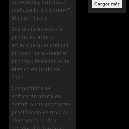
desveladas, entonces
Cargar más
mañana lo presentaré”,
afirmó Ebrard.
Sus declaraciones se
producen ante el
arranque informal del
proceso para elegir al
próximo Presidente de
México en junio de
2024.
Los partidos se
enfocarán ahora en
definir a sus aspirantes
presidenciales tras las
elecciones en dos
estados del domingo