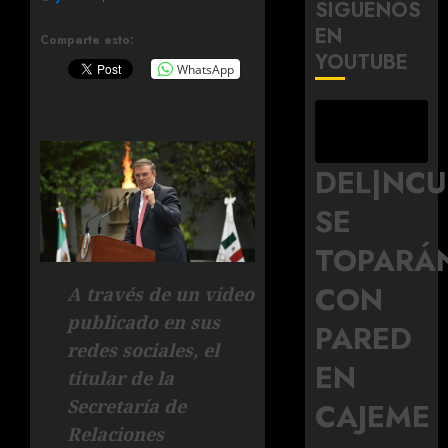
SÍGUENOS
EN
Comparte esto:
YOUTUBE
WhatsApp
DEL|NC
SE
TOPARÁ
CON
A través de un video
publicado en sus
PARED
redes sociales, el
EN
titular de la
Secretaría de
CAJEME
Relaciones