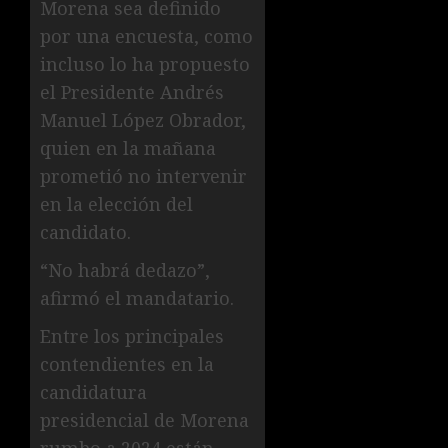
Morena sea definido
por una encuesta, como
incluso lo ha propuesto
el Presidente Andrés
Manuel López Obrador,
quien en la mañana
prometió no intervenir
en la elección del
candidato.
“No habrá dedazo”,
afirmó el mandatario.
Entre los principales
contendientes en la
candidatura
presidencial de Morena