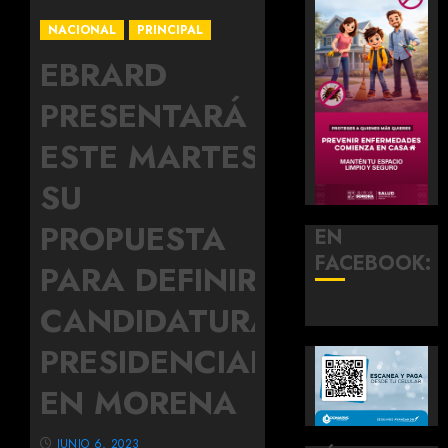
NACIONAL
PRINCIPAL
EBRARD
PRESENTARÁ
ESTE MARTES
SU
PROPUESTA
EN
FACEBOOK:
PARA DEFINIR
CANDIDATURA
PRESIDENCIAL
EN MORENA
JUNIO 6, 2023