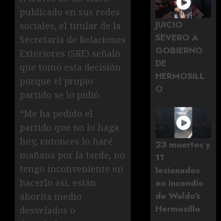
publicado en sus redes
JUICIO
sociales, el titular de la
SEVERO A
Secretaría de Relaciones
GOBIERNO
Exteriores (SRE) señaló
DE
que tomó esta decisión
HERMOSILL
porque el propio
O
partido se lo pidió.
“Me ha pedido el
partido que no lo haga
hoy, entonces lo haré
23 muertos y
mañana por la tarde, no
11
tengo inconveniente en
lesionados
hacerlo así, están
en incendio
de Waldo's
ahorita medio
Hermosillo
desvelados o