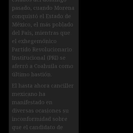
pasado, cuando Morena
conquistó el Estado de
México, el más poblado
del País, mientras que
el exhegemónico
Partido Revolucionario
Institucional (PRI) se
aferró a Coahuila como
último bastión.
El hasta ahora canciller
mexicano ha
manifestado en
diversas ocasiones su
inconformidad sobre
que el candidato de