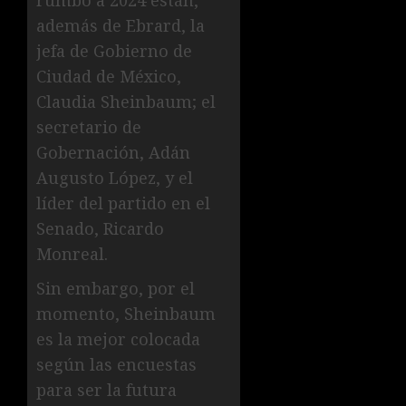
rumbo a 2024 están,
además de Ebrard, la
jefa de Gobierno de
Ciudad de México,
Claudia Sheinbaum; el
secretario de
Gobernación, Adán
Augusto López, y el
líder del partido en el
Senado, Ricardo
Monreal.
Sin embargo, por el
momento, Sheinbaum
es la mejor colocada
según las encuestas
para ser la futura