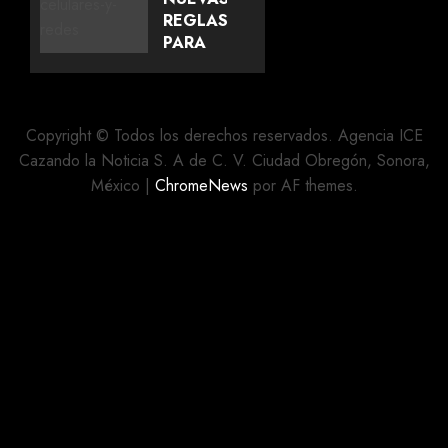
EN
REGLAS
PUEBLA
PARA
LAS
AGOSTO 5,
ESCUELAS
2026
SOBRE
0
EL USO
Copyright © Todos los derechos reservados. Agencia ICE
DE
Cazando la Noticia S. A de C. V. Ciudad Obregón, Sonora,
CELULARES
México
|
ChromeNews
por AF themes.
Y
ESCUELAS
MILITARIZADAS
AGOSTO 5,
2026
0