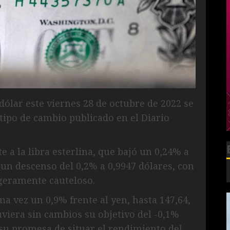
 dólar este viernes 28 de octubre de 2022 se
 tipo de cambio publicado en el Diario
 a la libra esterlina, que bajó un 0,24% a
n un descenso del 0,2% a 0,9947 dólares, con
igeramente cauteloso.
a vez un 0,9% frente al yen, hasta 147,64,
viera sin cambios su objetivo del -0,1%
y su promesa de situar el rendimiento del