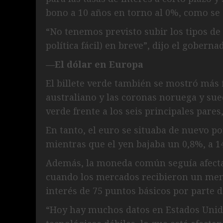
bono a 10 años en torno al 0%, como se
“No tenemos previsto subir los tipos de i
política fácil) en breve”, dijo el gobern
—El dólar en Europa
El billete verde también se mostró más f
australiano y las coronas noruega y sueca
verde frente a los seis principales pares
En tanto, el euro se situaba de nuevo po
mientras que el yen bajaba un 0,8%, a 1
Además, la moneda común seguía afectada
cuando los mercados recibieron un mensa
interés de 75 puntos básicos por parte 
“Hoy hay muchos datos en Estados Unid