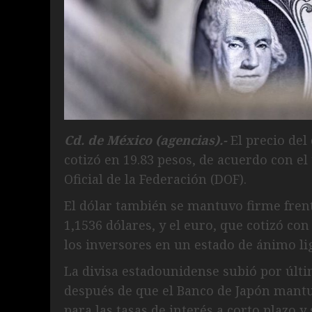
Cd. de México (agencias).-
El precio del
cotizó en 19.83 pesos, de acuerdo con el
Oficial de la Federación (DOF).
El dólar también se mantuvo firme frente
1,1536 dólares, y el euro, que cotizó co
los inversores en un estado de ánimo l
La divisa estadounidense subió por últim
después de que el Banco de Japón mantu
para las tasas de interés a corto plazo 