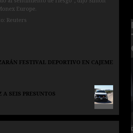
ndo al sentimiento de riesgo”, dijo Simon
e Monex Europe.
o: Reuters
ZARÁN FESTIVAL DEPORTIVO EN CAJEME
 A SEIS PRESUNTOS