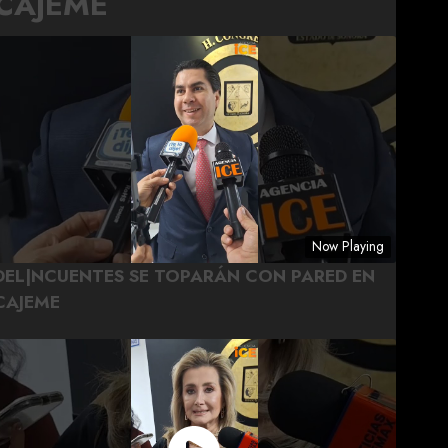
CAJEME
Now Playing
DEL|NCUENTES SE TOPARÁN CON PARED EN
CAJEME