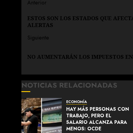
Navegación
Anterior
de
Entrada
ESTOS SON LOS ESTADOS QUE AFECTA
anterior:
entradas
ALERTAS
Siguiente
Siguiente
NO AUMENTARÁN LOS IMPUESTOS EN 
entrada:
NOTICIAS RELACIONADAS
ECONOMÍA
HAY MÁS PERSONAS CON
TRABAJO, PERO EL
SALARIO ALCANZA PARA
MENOS: OCDE