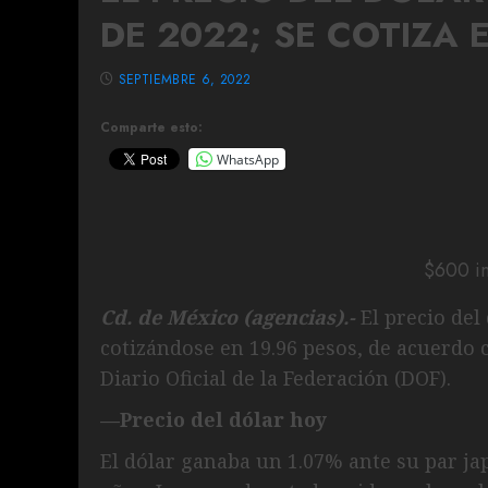
DE 2022; SE COTIZA 
SEPTIEMBRE 6, 2022
Comparte esto:
WhatsApp
$600 in
Cd. de México (agencias).-
El precio del
cotizándose en 19.96 pesos, de acuerdo 
Diario Oficial de la Federación (DOF).
—Precio del dólar hoy
El dólar ganaba un 1.07% ante su par ja