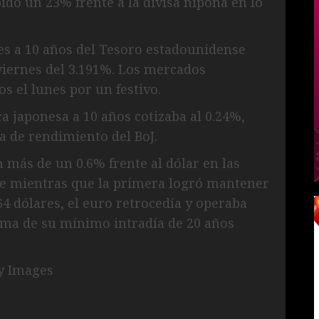
do un 23% frente a la divisa nipona en lo
es a 10 años del Tesoro estadounidense
 viernes del 3.191%. Los mercados
 el lunes por un festivo.
a japonesa a 10 años cotizaba al 0.24%,
va de rendimiento del BoJ.
n más de un 0.6% frente al dólar en las
e mientras que la primera logró mantener
64 dólares, el euro retrocedía y operaba
cima de su mínimo intradía de 20 años
ty Images