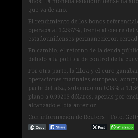
años. La moneda estadounidense ha subi
que va de año.
El rendimiento de los bonos referencial
operaba al 3.2557%, frente al cierre del
estadounidenses permanecieron cerrados
En cambio, el retorno de la deuda públic
debido a la política de control de la cur
Por otra parte, la libra y el euro ganaba
operaciones matinales europeas, aunqu
parte del alza, subiendo un 0.35% a 1.15
plano a 0.99205 dólares, apenas por en
alcanzado el día anterior.
Con información de Reuters | Foto: Get
Post
Whatsapp
Share
Copy