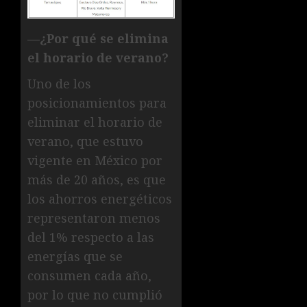
—¿Por qué se elimina
el horario de verano?
Uno de los
posicionamientos para
eliminar el horario de
verano, que estuvo
vigente en México por
más de 20 años, es que
los ahorros energéticos
representaron menos
del 1% respecto a las
energías que se
consumen cada año,
por lo que no cumplió