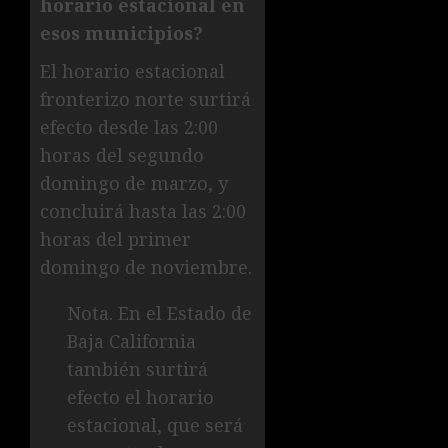
horario estacional en
esos municipios?
El horario estacional
fronterizo norte surtirá
efecto desde las 2:00
horas del segundo
domingo de marzo, y
concluirá hasta las 2:00
horas del primer
domingo de noviembre.
Nota. En el Estado de
Baja California
también surtirá
efecto el horario
estacional, que será