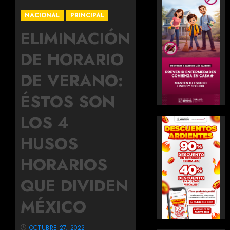
NACIONAL
PRINCIPAL
ELIMINACIÓN
DE HORARIO
DE VERANO:
ÉSTOS SON
LOS 4
HUSOS
HORARIOS
QUE DIVIDEN
MÉXICO
OCTUBRE 27, 2022