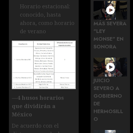
Horario estacional:
conocido, hasta
ahora, como horario
MÁS SEVERA
"LEY
de verano
MONSE" EN
SONORA
JUICIO
SEVERO A
GOBIERNO
—4 husos horarios
DE
que dividirán a
HERMOSILL
México
O
De acuerdo con el