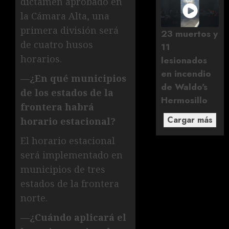
dictamen aprobado en
la Cámara Alta, una
primera división será
23 muertos y
de cuatro husos
11
horarios.
lesionados
en incendio
—¿En qué municipios
de Waldo's
de los estados de la
Hermosillo
frontera habrá
Cargar más
horario estacional?
El horario estacional
será implementado en
municipios de tres
estados de la frontera
norte.
—¿Cuándo aplicará el