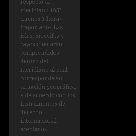
respecto al
meridiano 105°
(menos 1 hora)
Importante. Las
islas, arrecifes y
cayos quedarán
comprendidos
dentro del
meridiano al cual
corresponda su
situación geográfica,
y de acuerdo con los
instrumentos de
derecho
internacional
aceptados.