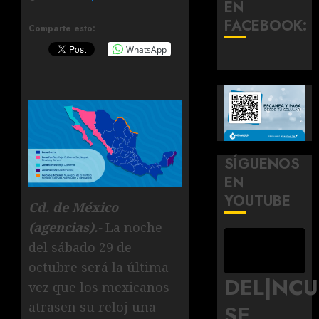
EN
FACEBOOK:
Comparte esto:
WhatsApp
SÍGUENOS
EN
YOUTUBE
Cd. de México
(agencias).-
La noche
del sábado 29 de
octubre será la última
DEL|NC
vez que los mexicanos
atrasen su reloj una
SE