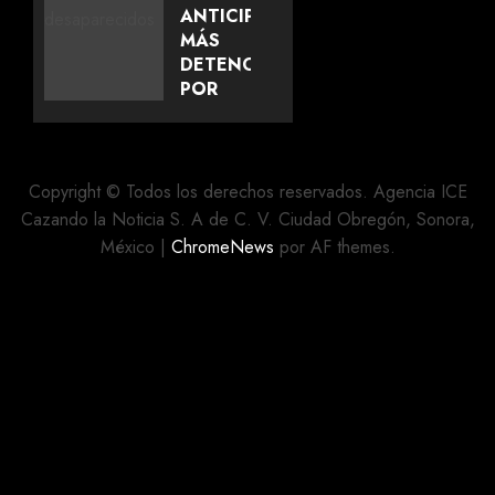
GRACIELA
ANTICIPA
PALOMARES
MÁS
POR
DETENCIONES
DICHOS
POR
SOBRE
CASO
ADULTOS
AYOTZINAPA;
MAYORES
PROMETE
“VERDAD
Copyright © Todos los derechos reservados. Agencia ICE
AGOSTO 8,
Y
Cazando la Noticia S. A de C. V. Ciudad Obregón, Sonora,
2026
JUSTICIA”
México
|
ChromeNews
por AF themes.
0
AGOSTO 7,
2026
0