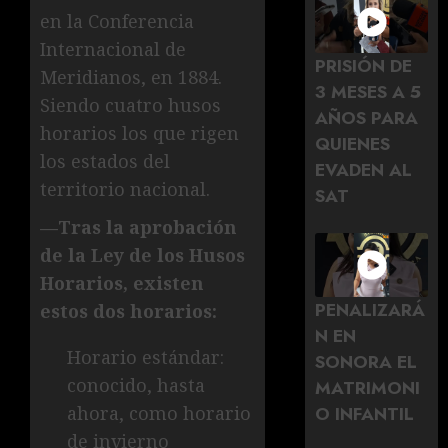
en la Conferencia
Internacional de
PRISIÓN DE
Meridianos, en 1884.
3 MESES A 5
Siendo cuatro husos
AÑOS PARA
horarios los que rigen
QUIENES
los estados del
EVADEN AL
territorio nacional.
SAT
—Tras la aprobación
de la Ley de los Husos
Horarios, existen
PENALIZARÁ
estos dos horarios:
N EN
Horario estándar:
SONORA EL
conocido, hasta
MATRIMONI
O INFANTIL
ahora, como horario
de invierno