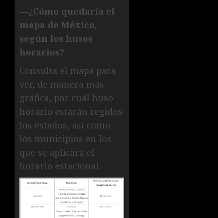
—¿Cómo quedaría el
mapa de México,
según los husos
horarios?
Consulta el mapa para
ver, de manera más
gráfica, por cuál huso
horario estarán regidos
los estados, así como
los municipios en los
que se aplicará el
horario estacional.