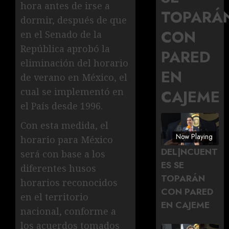
hora antes de irse a
TOPARÁ
dormir, después de que
CON
en el Senado de la
República aprobó la
PARED
eliminación del horario
EN
de verano en México, el
cual se implementó en
CAJEME
el País desde 1996.
Con esta medida, el
Now Playing
horario para México
DEL|NCUENT
será con base a los
ES SE
diferentes husos
TOPARÁN
horarios reconocidos
CON PARED
en el territorio
EN CAJEME
nacional, conforme a
los acuerdos tomados