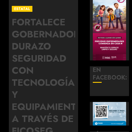
ESTATAL
FORTALECE
GOBERNADOR
DURAZO
SEGURIDAD
CON
EN
FACEBOOK:
TECNOLOGÍA
Y
EQUIPAMIENTO
A TRAVÉS DE
FICOSEG