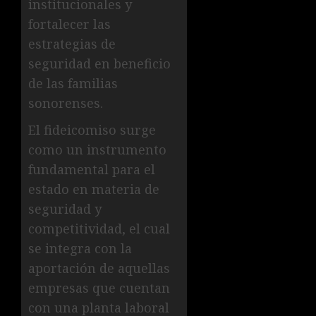
institucionales y
fortalecer las
estrategias de
seguridad en beneficio
de las familias
sonorenses.
El fideicomiso surge
como un instrumento
fundamental para el
estado en materia de
seguridad y
competitividad, el cual
se integra con la
aportación de aquellas
empresas que cuentan
con una planta laboral