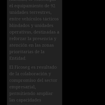
el equipamiento de 92
unidades terrestres,
entre vehículos tácticos
blindados y unidades
operativas, destinadas a
reforzar la presencia y
atención en las zonas
prioritarias de la
Entidad.
El Ficoseg es resultado
de la colaboración y
compromiso del sector
empresarial,
permitiendo ampliar
las capacidades