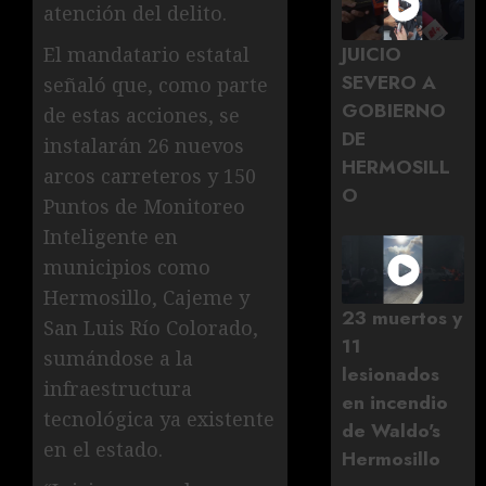
atención del delito.
JUICIO
El mandatario estatal
SEVERO A
señaló que, como parte
GOBIERNO
de estas acciones, se
DE
instalarán 26 nuevos
HERMOSILL
arcos carreteros y 150
O
Puntos de Monitoreo
Inteligente en
municipios como
Hermosillo, Cajeme y
23 muertos y
San Luis Río Colorado,
11
sumándose a la
lesionados
infraestructura
en incendio
tecnológica ya existente
de Waldo's
en el estado.
Hermosillo