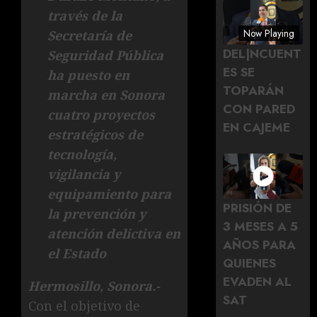
través de la
Now Playing
Secretaría de
DEL|NCUENT
Seguridad Pública
ES SE
ha puesto en
TOPARÁN
marcha en Sonora
CON PARED
cuatro proyectos
EN CAJEME
estratégicos de
tecnología,
vigilancia y
equipamiento para
PRISIÓN DE
la prevención y
3 MESES A 5
atención delictiva en
AÑOS PARA
el Estado
QUIENES
EVADEN AL
Hermosillo, Sonora.-
SAT
Con el objetivo de