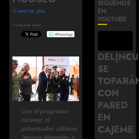
SÍGUENOS
EN
MAYO 29, 2026
YOUTUBE
Comparte esto:
WhatsApp
DEL|NC
SE
TOPARÁ
CON
PARED
Con el programa
EN
Ficoseg, el
CAJEME
gobernador Alfonso
Durazo Montaño, a