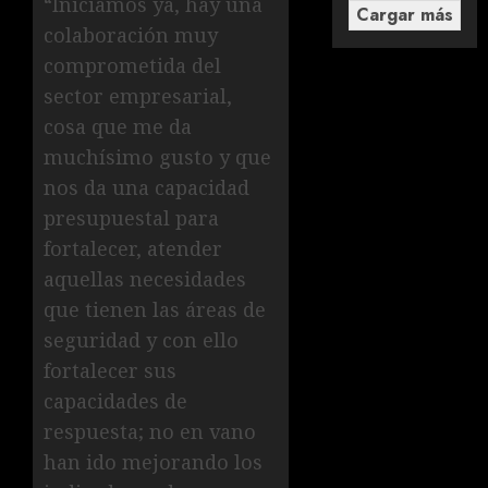
“Iniciamos ya, hay una
Cargar más
colaboración muy
comprometida del
sector empresarial,
cosa que me da
muchísimo gusto y que
nos da una capacidad
presupuestal para
fortalecer, atender
aquellas necesidades
que tienen las áreas de
seguridad y con ello
fortalecer sus
capacidades de
respuesta; no en vano
han ido mejorando los