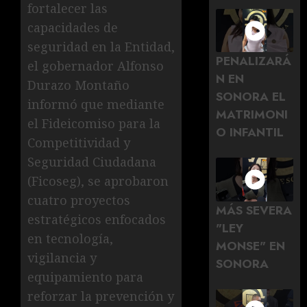
fortalecer las
capacidades de
seguridad en la Entidad,
PENALIZARÁ
el gobernador Alfonso
N EN
Durazo Montaño
SONORA EL
informó que mediante
MATRIMONI
el Fideicomiso para la
O INFANTIL
Competitividad y
Seguridad Ciudadana
(Ficoseg), se aprobaron
cuatro proyectos
MÁS SEVERA
estratégicos enfocados
"LEY
en tecnología,
MONSE" EN
vigilancia y
SONORA
equipamiento para
reforzar la prevención y