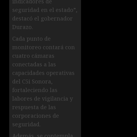
indicadores de
seguridad en el estado”,
destacó el gobernador
Durazo.
Cada punto de
monitoreo contará con
cuatro cámaras
conectadas a las
capacidades operativas
del C5i Sonora,
fortaleciendo las
labores de vigilancia y
respuesta de las
corporaciones de
seguridad.
Además, se contempla