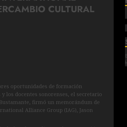
ERCAMBIO CULTURAL
res oportunidades de formación
s y los docentes sonorenses, el secretario
a Bustamante, firmó un memorándum de
rnational Alliance Group (IAG), Jason