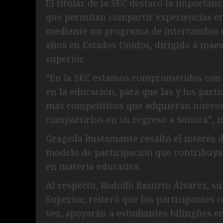
El titular de la SEC destacó la importan
que permitan compartir experiencias en 
mediante un programa de intercambio cul
años en Estados Unidos, dirigido a maes
superior.
“En la SEC estamos comprometidos con 
en la educación, para que las y los part
más competitivos que adquieran nuevos
compartirlos en su regreso a Sonora”, m
Grageda Bustamante resaltó el interés 
modelo de participación que contribuya
en materia educativa.
Al respecto, Rodolfo Basurto Álvarez, s
Superior, reiteró que los participantes 
vez, apoyarán a estudiantes bilingües en