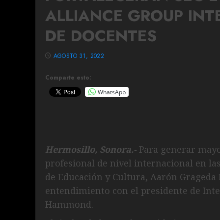
ALLIANCE GROUP INT
DE DOCENTES
AGOSTO 31, 2022
Comparte esto:
WhatsApp
Hermosillo, Sonora.-
Para generar mayo
profesional de nivel internacional en la
de Educación y Cultura, Aarón Graged
entendimiento con el presidente de Inte
Hammond.