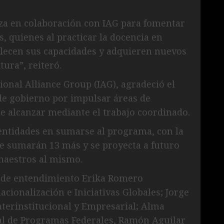
iza en colaboración con IAG para fomentar
, quienes al practicar la docencia en
talecen sus capacidades y adquieren nuevos
tura”, reiteró.
onal Alliance Group (IAG), agradeció el
 de gobierno por impulsar áreas de
e alcanzar mediante el trabajo coordinado.
 entidades en sumarse al programa, con la
 se sumarán 13 más y se proyecta a futuro
maestros al mismo.
de entendimiento Erika Romero
cionalización e Iniciativas Globales; Jorge
nterinstitucional y Empresarial; Alma
al de Programas Federales, Ramón Aguilar