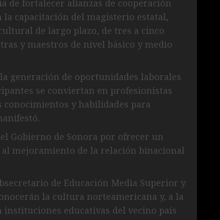
cia de fortalecer alianzas de cooperación
la capacitación del magisterio estatal,
tural de largo plazo, de tres a cinco
tras y maestros de nivel básico y medio
la generación de oportunidades laborales
icipantes se conviertan en profesionistas
 conocimientos y habilidades para
anifestó.
del Gobierno de Sonora por ofrecer un
 al mejoramiento de la relación binacional
ubsecretario de Educación Media Superior y
conocerán la cultura norteamericana y, a la
 instituciones educativas del vecino país