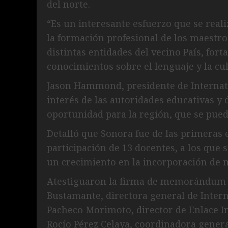
del norte.
“Es un interesante esfuerzo que se real
la formación profesional de los maestros
distintas entidades del vecino País, for
conocimientos sobre el lenguaje y la cul
Jason Hammond, presidente de Internati
interés de las autoridades educativas y
oportunidad para la región, que se pued
Detalló que Sonora fue de las primeras
participación de 13 docentes, a los que
un crecimiento en la incorporación de 
Atestiguaron la firma de memorándum 
Bustamante, directora general de Interna
Pacheco Morimoto, director de Enlace I
Rocío Pérez Celaya, coordinadora gener