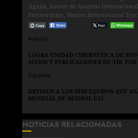
Águila, Asesor de Asuntos Internacional
Partnerships, Mexico International Teach
Post
Whatsapp
Share
Copy
Navegación
Anterior
de
Entrada
LOGRA UNIDAD CIBERNÉTICA DE SONO
anterior:
entradas
SITIOS Y PUBLICACIONES DE TIK TO
Siguiente
Siguiente
DEFINEN A LOS SEIS EQUIPOS QUE A
entrada:
MUNDIAL DE BEISBOL U15
NOTICIAS RELACIONADAS