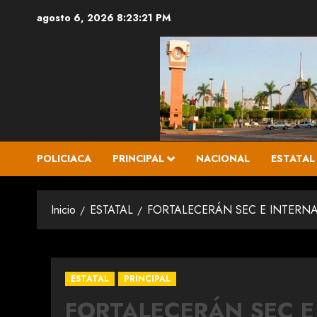
Saltar
agosto 6, 2026
8:23:22 PM
al
contenido
POLICIACA
PRINCIPAL
NACIONAL
ESTATAL
Inicio
ESTATAL
FORTALECERÁN SEC E INTERN
ESTATAL
PRINCIPAL
FORTALECERÁN SEC E