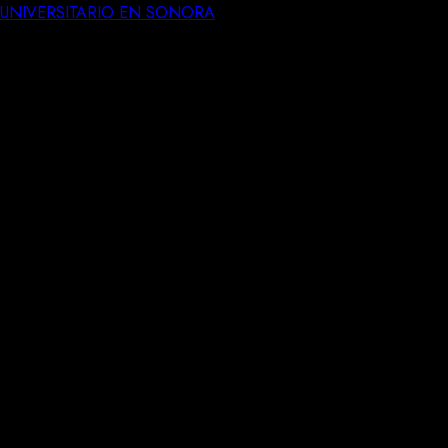
UNIVERSITARIO EN SONORA
ISO DE SALUD CON NUEVO
 México