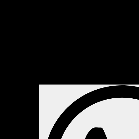
Las familias de pacientes que han sido beneficiados con 
Gobierno del Estado como al gobierno federal por constru
“La atención que le han dado la verdad muy humana, muy 
hospital la verdad es 10 de 10, parece particular”, coment
Perla Janeth agradeció al Gobernador Durazo Montaño y a
anterior etapa, ya que pone a disposición de las y los son
“Mucho mejor la verdad, tanto el personal como la atenci
condiciones, el trato humanitario que le están dando a tod
Estuvieron presentes: Zoé Robledo Aburto, director genera