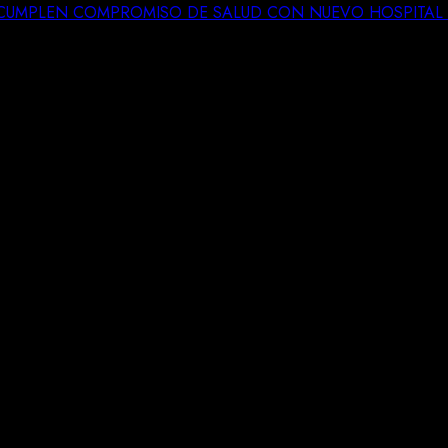
CUMPLEN COMPROMISO DE SALUD CON NUEVO HOSPITAL 
TA SHEINBAUM CUMPLEN COMPROM
ORA
el Gobierno de Sonora con el respaldo del Gobierno de