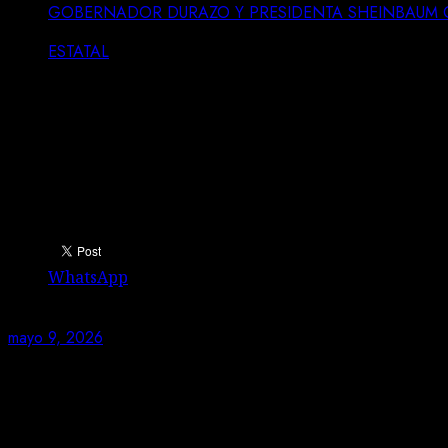
GOBERNADOR DURAZO Y PRESIDENTA SHEINBAUM 
ESTATAL
GOBERNADOR DURAZO Y PRESIDEN
HOSPITAL UNIVERSITARIO EN SON
Comparte esto:
WhatsApp
mayo 9, 2026
Este hospital representa una promesa cumplida d