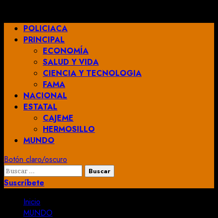
Saltar
agosto 9, 2026
al
Menú
POLICIACA
contenido
principal
PRINCIPAL
ECONOMÍA
SALUD Y VIDA
CIENCIA Y TECNOLOGIA
FAMA
NACIONAL
ESTATAL
CAJEME
HERMOSILLO
MUNDO
Botón claro/oscuro
Buscar:
Suscríbete
Inicio
MUNDO