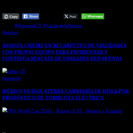
Con información de Reuters | ERM | Foto: AFP
Post
Whatsapp
Share
Copy
Tags:
#AgenciaICE
#CazandolaNoticia
Navegación
Entrada
Anterior
anterior:
de
AVANZA CAJEME EN RECARPETEO DE VIALIDADES
CON PROPIO EQUIPO PARA PAVIMENTAR Y
entradas
CONTINÚA RESCATE DE UNIDADES DEPORTIVAS
Siguiente
Siguiente
entrada:
MÉXICO VS INGLATERRA CAMBIARÍA DE HORA POR
PRONÓSTICO DE TORMENTA ELÉCTRICA
Noticias Relacionadas