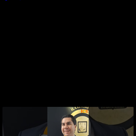
En Facebook:
SÍGUENOS EN YOUTUBE
DEL|NCUENTES SE TOPARÁN CON
PARED EN CAJEME