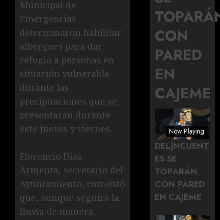
Municipal de
TOPARÁ
Emergencias
CON
determinaron habilitar
albergues para dar
PARED
refugio a personas en
EN
situación vulnerable
durante las
CAJEME
precipitaciones que se
presentarán durante
este jueves y viernes.
Now Playing
DEL|NCUENT
Florencio Díaz
ES SE
Armenta, secretario del
TOPARÁN
Ayuntamiento, comentó
CON PARED
EN CAJEME
que, aunque seguirá la
lluvia de manera