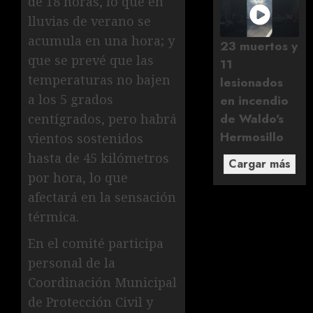
de 18 horas, lo que en
lluvias de verano se
acumula en una hora; y
23 muertos y
que se prevé que las
11
temperaturas no bajen
lesionados
a los 5 grados
en incendio
de Waldo's
centígrados, pero habrá
Hermosillo
vientos sostenidos
hasta de 45 kilómetros
Cargar más
por hora, lo que
afectará en la sensación
térmica.
En el comité participa
personal de la
Coordinación Municipal
de Protección Civil y