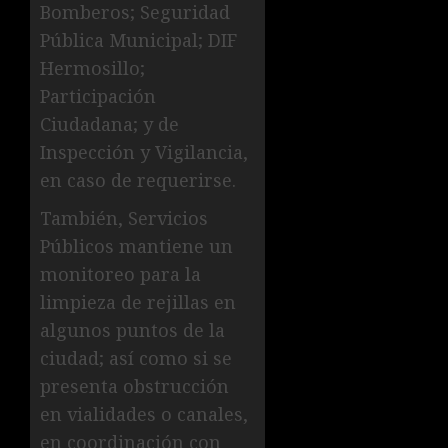
Bomberos; Seguridad
Pública Municipal; DIF
Hermosillo;
Participación
Ciudadana; y de
Inspección y Vigilancia,
en caso de requerirse.
También, Servicios
Públicos mantiene un
monitoreo para la
limpieza de rejillas en
algunos puntos de la
ciudad; así como si se
presenta obstrucción
en vialidades o canales,
en coordinación con