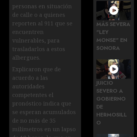
personas en situación
de calle o a quienes
reporten al 911 que se
MÁS SEVERA
encuentren
"LEY
MONSE" EN
vulnerables, para
SONORA
trasladarlos a estos
albergues.
Explicaron que de
acuerdo a las
JUICIO
autoridades
SEVERO A
competentes el
GOBIERNO
pronóstico indica que
DE
se esperan acumulados
HERMOSILL
de no más de 35
O
milímetros en un lapso