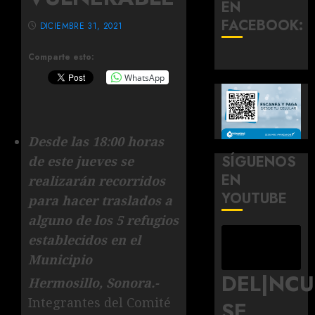
EN
FACEBOOK:
DICIEMBRE 31, 2021
Comparte esto:
WhatsApp
Desde las 18:00 horas
SÍGUENOS
de este jueves se
EN
realizarán recorridos
YOUTUBE
para hacer traslados a
alguno de los 5 refugios
establecidos en el
Municipio
DEL|NC
Hermosillo, Sonora.-
Integrantes del Comité
SE