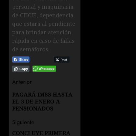
personal y maquinaria
de CIDUE, dependencia
que estará al pendiente
para brindar atención
rápida en caso de fallas
de semáforos.
Post
Share
Whatsapp
Copy
Navegación
Anterior
de
Entrada
PAGARÁ IMSS HASTA
EL 3 DE ENERO A
anterior:
entradas
PENSIONADOS
Siguiente
CONCLUYE PRIMERA
Siguiente