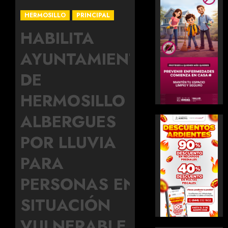
HERMOSILLO
PRINCIPAL
HABILITA
AYUNTAMIENTO
DE
HERMOSILLO
ALBERGUES
POR LLUVIA
PARA
PERSONAS EN
SITUACIÓN
VULNERABLE