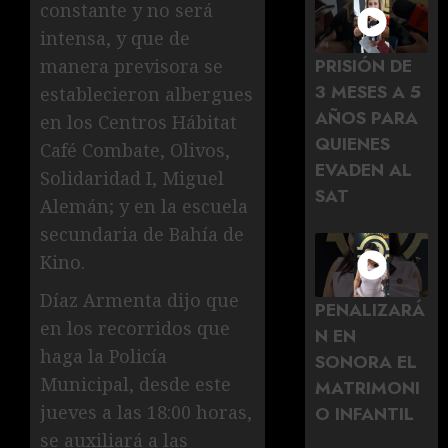
constante y no será
intensa, y que de
PRISIÓN DE
manera previsora se
3 MESES A 5
establecieron albergues
AÑOS PARA
en los Centros Hábitat
QUIENES
Café Combate, Olivos,
EVADEN AL
Solidaridad I, Miguel
SAT
Alemán; y en la escuela
secundaria de Bahía de
Kino.
Díaz Armenta dijo que
PENALIZARÁ
en los recorridos que
N EN
haga la Policía
SONORA EL
Municipal, desde este
MATRIMONI
jueves a las 18:00 horas,
O INFANTIL
se auxiliará a las