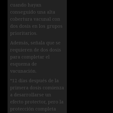
cuando hayan
conseguido una alta
cobertura vacunal con
dos dosis en los grupos
prioritarios.
Además, señala que se
requieren de dos dosis
para completar el
esquema de
vacunación.
“12 días después de la
primera dosis comienza
a desarrollarse un
efecto protector, pero la
protección completa