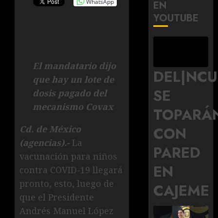
WhatsApp
EN
YOUTUBE
El mandatario dijo
DEL|NC
que hay un lote de
SE
dosis pagado del
mecanismo Covax
TOPARÁ
Cd. de México
CON
(agencias).-
La
PARED
vacunación para niños
EN
contra COVID-19 llegará
pronto, esto, luego de
CAJEME
que el Presidente
Andrés Manuel López