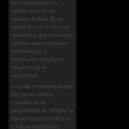
En un documento,
señala que en un
ensayo de fase III en
niños de 5 a 11 años se
demostró que la vacuna
ofrecía una respuesta
inmunitaria y
resultados similares
respecto de la
seguridad.
La OMS recomienda que
los países deben
considerar la
posibilidad de utilizar la
vacuna en niños de 5 a
17 años solamente