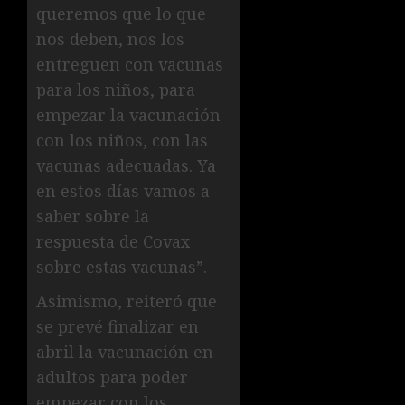
queremos que lo que
nos deben, nos los
entreguen con vacunas
para los niños, para
empezar la vacunación
con los niños, con las
vacunas adecuadas. Ya
en estos días vamos a
saber sobre la
respuesta de Covax
sobre estas vacunas”.
Asimismo, reiteró que
se prevé finalizar en
abril la vacunación en
adultos para poder
empezar con los