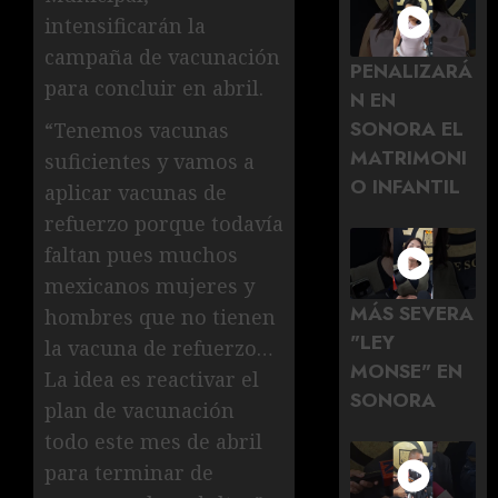
intensificarán la
campaña de vacunación
PENALIZARÁ
para concluir en abril.
N EN
SONORA EL
“Tenemos vacunas
MATRIMONI
suficientes y vamos a
O INFANTIL
aplicar vacunas de
refuerzo porque todavía
faltan pues muchos
mexicanos mujeres y
MÁS SEVERA
hombres que no tienen
"LEY
la vacuna de refuerzo…
MONSE" EN
La idea es reactivar el
SONORA
plan de vacunación
todo este mes de abril
para terminar de