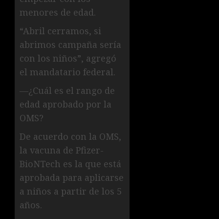
menores de edad.
“Abril cerramos, si
abrimos campaña sería
con los niños”, agregó
el mandatario federal.
—¿Cuál es el rango de
edad aprobado por la
OMS?
De acuerdo con la OMS,
la vacuna de Pfizer-
BioNTech es la que está
aprobada para aplicarse
a niños a partir de los 5
años.