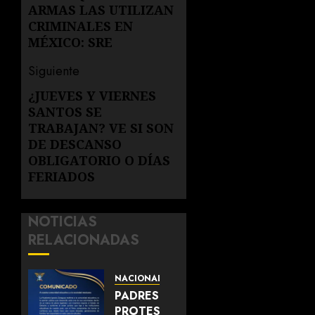
entradas
ARMAS LAS UTILIZAN
CRIMINALES EN
MÉXICO: SRE
Siguiente
¿JUEVES Y VIERNES
Siguiente
SANTOS SE
entrada:
TRABAJAN? VE SI SON
DE DESCANSO
OBLIGATORIO O DÍAS
FERIADOS
NOTICIAS
RELACIONADAS
NACIONAL
PADRES
PROTESTAN