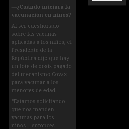
—¿Cuándo iniciará la
vacunación en niños?
Al ser cuestionado
sobre las vacunas
aplicadas a los niños, el
Presidente de la
República dijo que hay
un lote de dosis pagado
del mecanismo Covax
para vacunar a los
menores de edad.
“Estamos solicitando
que nos manden
vacunas para los
niños… entonces