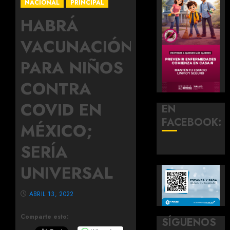
NACIONAL
PRINCIPAL
HABRÁ
VACUNACIÓN
PARA NIÑOS
CONTRA
COVID EN
EN
FACEBOOK:
MÉXICO;
SERÍA
UNIVERSAL
ABRIL 13, 2022
Comparte esto:
SÍGUENOS