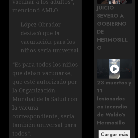
vacunar a los adultos”,
JUICIO
mencionó AMLO.
SEVERO A
GOBIERNO
López Obrador
DE
destacó que la
HERMOSILL
vacunación para los
O
niños sería universal
“Es para todos los niños
que deban vacunarse,
que esté autorizado por
23 muertos y
la Organización
11
lesionados
Mundial de la Salud con
en incendio
la vacuna
de Waldo's
correspondiente, sería
Hermosillo
también universal para
todos”.
Cargar más