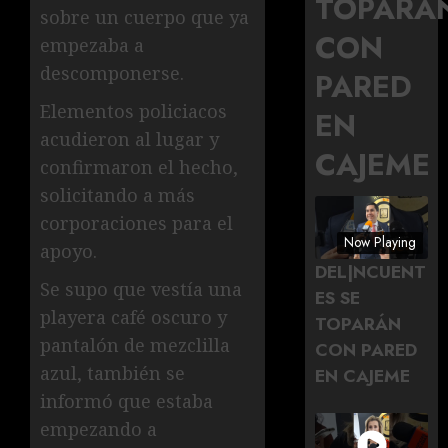
TOPARÁ
sobre un cuerpo que ya
CON
empezaba a
descomponerse.
PARED
Elementos policiacos
EN
acudieron al lugar y
CAJEME
confirmaron el hecho,
solicitando a más
corporaciones para el
Now Playing
apoyo.
DEL|NCUENT
Se supo que vestía una
ES SE
playera café oscuro y
TOPARÁN
pantalón de mezclilla
CON PARED
azul, también se
EN CAJEME
informó que estaba
empezando a