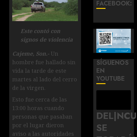
FACEBOOK:
Este contó con
signos de violencia
Cajeme, Son.-
Un
hombre fue hallado sin
SÍGUENOS
EN
vida la tarde de este
YOUTUBE
martes al lado del cerro
de la virgen.
Esto fue cerca de las
13:00 horas cuando
DEL|NC
personas que pasaban
SE
por el lugar dieron
aviso a las autoridades