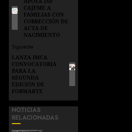
de
APOYA DIF
Entrada
CAJEME A
anterior:
entradas
FAMILIAS CON
CORRECCIÓN DE
ACTA DE
NACIMIENTO
Siguiente
LANZA IMCA
Siguiente
CONVOCATORIA
entrada:
PARA LA
SEGUNDA
EDICIÓN DE
FORMARTE
NOTICIAS
RELACIONADAS