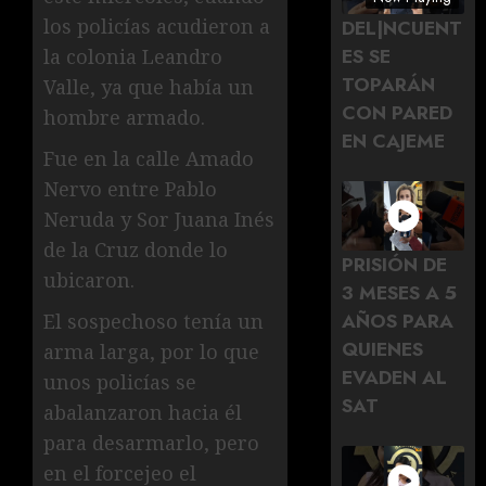
los policías acudieron a
DEL|NCUENT
ES SE
la colonia Leandro
TOPARÁN
Valle, ya que había un
CON PARED
hombre armado.
EN CAJEME
Fue en la calle Amado
Nervo entre Pablo
Neruda y Sor Juana Inés
de la Cruz donde lo
PRISIÓN DE
ubicaron.
3 MESES A 5
AÑOS PARA
El sospechoso tenía un
QUIENES
arma larga, por lo que
EVADEN AL
unos policías se
SAT
abalanzaron hacia él
para desarmarlo, pero
en el forcejeo el