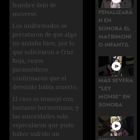
hombre dejó de
PENALIZARÁ
moverse.
N EN
Los uniformados se
SONORA EL
percataron de que algo
MATRIMONI
no andaba bien, por lo
O INFANTIL
que solicitaron a Cruz
Roja, cuyos
paramédicos
confirmaron que el
MÁS SEVERA
detenido había muerto.
"LEY
MONSE" EN
El caso se manejó con
SONORA
bastante hermetismo, y
las autoridades solo
especularon que pudo
haber sufrido un
JUICIO