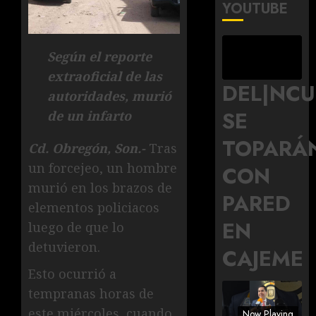
YOUTUBE
Según el reporte
extraoficial de las
DEL|NC
autoridades, murió
SE
de un infarto
TOPARÁ
Cd. Obregón, Son.-
Tras
un forcejeo, un hombre
CON
murió en los brazos de
PARED
elementos policiacos
EN
luego de que lo
detuvieron.
CAJEME
Esto ocurrió a
tempranas horas de
este miércoles, cuando
Now Playing