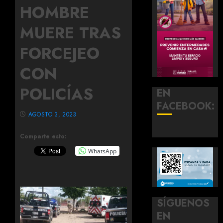
HOMBRE
MUERE TRAS
FORCEJEO
CON
POLICÍAS
EN
FACEBOOK:
AGOSTO 3, 2023
Comparte esto:
WhatsApp
SÍGUENOS
EN