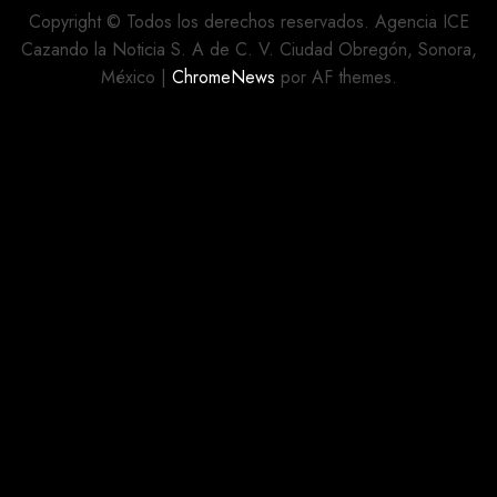
MOVIMIENTO
CALLES
Copyright © Todos los derechos reservados. Agencia ICE
REHABILITADAS
Cazando la Noticia S. A de C. V. Ciudad Obregón, Sonora,
AGOSTO 5,
México
|
ChromeNews
por AF themes.
2026
AGOSTO 5,
0
2026
0