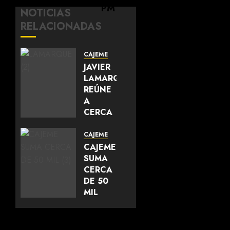
NOTICIAS
RELACIONADAS
CAJEME
JAVIER
LAMARQUE
REÚNE
A
CERCA
DE 700
LÍDERES
CAJEME
DEL
CAJEME
SUR DE
SUMA
SONORA
CERCA
Y
DE 50
FORTALECE
MIL
LA
METROS
UNIDAD
CUADRADOS
DEL
DE