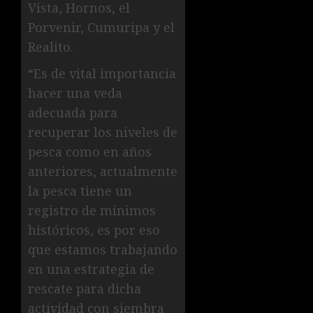
Vista, Hornos, el
Porvenir, Cumuripa y el
Realito.
“Es de vital importancia
hacer una veda
adecuada para
recuperar los niveles de
pesca como en años
anteriores, actualmente
la pesca tiene un
registro de mínimos
históricos, es por eso
que estamos trabajando
en una estrategia de
rescate para dicha
actividad con siembra