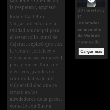
sancione a quienes no
la respeten”, expresó.
23 muertos y
11
Rubén Gastélum
lesionados
Vargas, director de la
en incendio
Unidad Municipal para
de Waldo's
el Desarrollo Rural de
Hermosillo
Cajeme, explicó que con
la veda se fortalece y
Cargar más
eleva la pesca comercial
para generar flujos de
efectivos grandes en
comunidades de alta
vulnerabilidad que se
sitúan en los
alrededores de la presa,
como lo son Buena