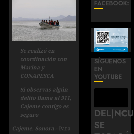
FACEBOOK:
Se realizó en
coordinación con
SÍGUENOS
Marina y
EN
CONAPESCA
YOUTUBE
Si observas algún
delito llama al 911,
Cajeme contigo es
DEL|NC
seguro
SE
Cajeme, Sonora.-
Para