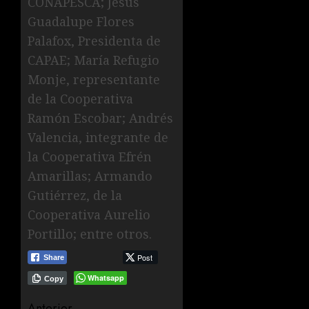
CONAPESCA; Jesús
Guadalupe Flores
Palafox, Presidenta de
CAPAE; María Refugio
Monje, representante
de la Cooperativa
Ramón Escobar; Andrés
Valencia, integrante de
la Cooperativa Efrén
Amarillas; Armando
Gutiérrez, de la
Cooperativa Aurelio
Portillo; entre otros.
Post
Share
Whatsapp
Copy
Anterior