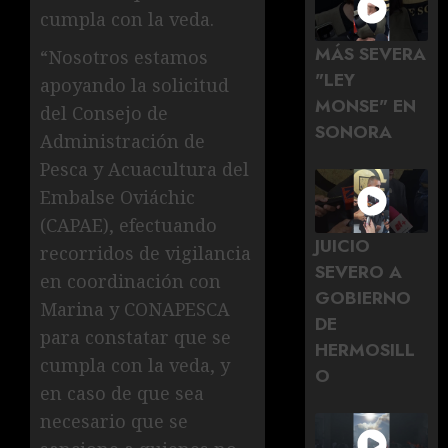
cumpla con la veda.
MÁS SEVERA
“Nosotros estamos
"LEY
apoyando la solicitud
MONSE" EN
del Consejo de
SONORA
Administración de
Pesca y Acuacultura del
Embalse Oviáchic
(CAPAE), efectuando
JUICIO
recorridos de vigilancia
SEVERO A
en coordinación con
GOBIERNO
Marina y CONAPESCA
DE
para constatar que se
HERMOSILL
cumpla con la veda, y
O
en caso de que sea
necesario que se