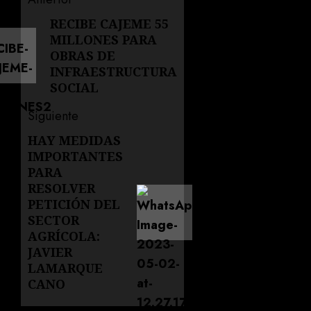
Navegación
de
RECIBE CAJEME 55
Entrada
MILLONES PARA
anterior:
entradas
OBRAS DE
INFRAESTRUCTURA
SOCIAL
Siguiente
HAY MEDIDAS
Siguiente
IMPORTANTES
entrada:
PARA
RESOLVER
PETICIÓN DEL
SECTOR
AGRÍCOLA:
JAVIER
LAMARQUE
CANO