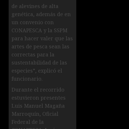
de alevines de alta
genética, además de en
un convenio con
CONAPESCA y la SSPM
para hacer valer que las
artes de pesca sean las
correctas para la
sustentabilidad de las
especies”, explicó el
funcionario.
Durante el recorrido
estuvieron presentes
Luis Manuel Magaña
Marroquín, Oficial
Federal de la