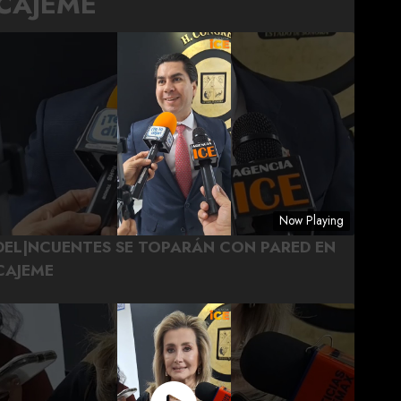
CAJEME
Now Playing
DEL|NCUENTES SE TOPARÁN CON PARED EN
CAJEME