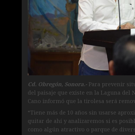
Cd. Obregón, Sonora.-
Para prevenir situ
del paisaje que existe en la Laguna del 
Cano informó que la tirolesa será remov
“Tiene más de 10 años sin usarse aprox
quitar de ahí y analizaremos si es posib
como algún atractivo o parque de divers