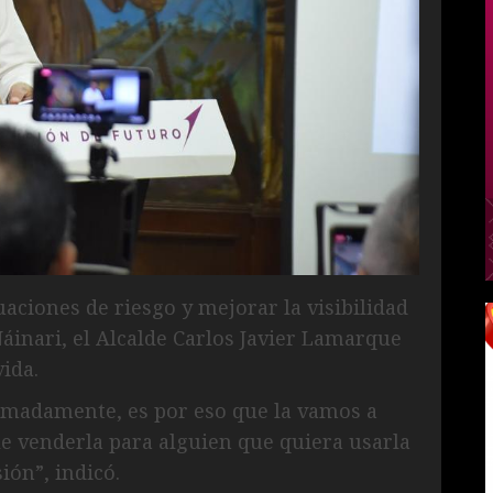
aciones de riesgo y mejorar la visibilidad
Náinari, el Alcalde Carlos Javier Lamarque
ida.
imadamente, es por eso que la vamos a
le venderla para alguien que quiera usarla
ión”, indicó.