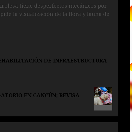
tirolesa tiene desperfectos mecánicos por
ide la visualización de la flora y fauna de
EHABILITACIÓN DE INFRAESTRUCTURA
GATORIO EN CANCÚN; REVISA