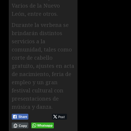
Varios de la Nuevo
León, entre otros.
Durante la verbena se
brindarán distintos
servicios a la
comunidad, tales como
corte de cabello
gratuito, ajustes en acta
de nacimiento, feria de
empleo y un gran
festival cultural con
presentaciones de
música y danza.
Post
Share
Whatsapp
Copy