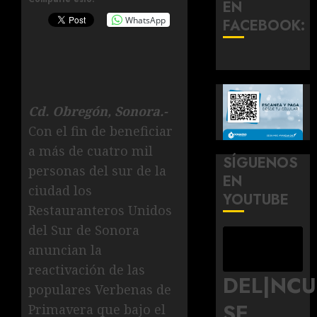
EN
WhatsApp
FACEBOOK:
Cd. Obregón, Sonora.-
Con el fin de beneficiar
a más de cuatro mil
SÍGUENOS
personas del sur de la
EN
ciudad los
YOUTUBE
Restauranteros Unidos
del Sur de Sonora
anuncian la
reactivación de las
DEL|NC
populares Verbenas de
SE
Primavera que bajo el