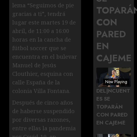
lema “Seguimos de pie
TOPARÁ
gracias a ti”, tendrá
CON
lugar este martes 19 de
abril, de 11:00 a 16:00
PARED
horas en la cancha de
EN
fútbol soccer que se
CAJEME
encuentra en el bulevar
Manuel de Jesús
Clouthier, esquina con
calle España de la
Now Playing
DEL|NCUENT
colonia Villa Fontana.
ES SE
Después de cinco años
TOPARÁN
de haberse suspendido
CON PARED
por diversas razones,
EN CAJEME
entre ellas la pandemia
por Covid-19, en