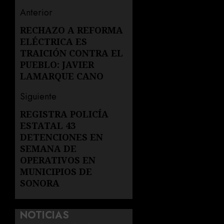
Navegación
Anterior
de
RECHAZO A REFORMA
Entrada
ELÉCTRICA ES
anterior:
entradas
TRAICIÓN CONTRA EL
PUEBLO: JAVIER
LAMARQUE CANO
Siguiente
REGISTRA POLICÍA
Siguiente
ESTATAL 43
entrada:
DETENCIONES EN
SEMANA DE
OPERATIVOS EN
MUNICIPIOS DE
SONORA
NOTICIAS