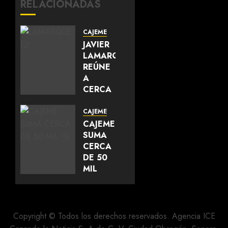
RELACIONADAS
CAJEME
JAVIER
LAMARQUE
REÚNE
A
CERCA
DE 700
LÍDERES
CAJEME
DEL
CAJEME
SUR DE
SUMA
SONORA
CERCA
Y
DE 50
FORTALECE
MIL
LA
METROS
UNIDAD
CUADRADOS
DEL
DE
MOVIMIENTO
CALLES
Copyright © Todos los derechos reservados. Agencia ICE
REHABILITADAS