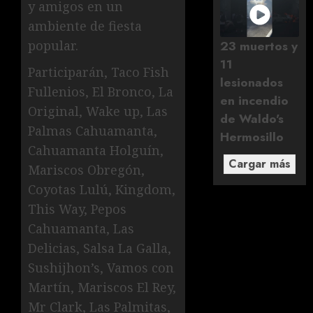
y amigos en un
ambiente de fiesta
23 muertos y
popular.
11
Participarán, Taco Fish
lesionados
Fullenios, El Bronco, La
en incendio
Original, Wake up, Las
de Waldo's
Palmas Cahuamanta,
Hermosillo
Cahuamanta Holguín,
Cargar más
Mariscos Obregón,
Coyotas Lulú, Kingdom,
This Way, Pepos
Cahuamanta, Las
Delicias, Salsa La Galla,
Sushijhon’s, Vamos con
Martín, Mariscos El Rey,
Mr Clark, Las Palmitas,