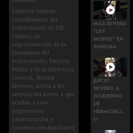
Gabriela Galindo,
Coordinadora del
MÁS SEVERA
Voluntariado de DIF
"LEY
Cajeme, en
MONSE" EN
representación de la
SONORA
Presidenta del
Voluntariado, Patricia
Patiño y de la Directora
General, Marina
JUICIO
Herrera, invitó a los
SEVERO A
vecinos del sector a que
GOBIERNO
acudan a esta
DE
degustación
HERMOSILL
O
gastronómica y
convivan con familiares