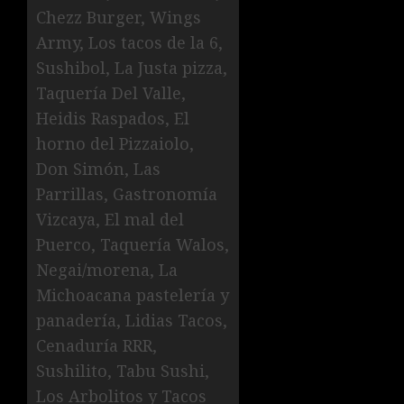
Chezz Burger, Wings
Army, Los tacos de la 6,
Sushibol, La Justa pizza,
Taquería Del Valle,
Heidis Raspados, El
horno del Pizzaiolo,
Don Simón, Las
Parrillas, Gastronomía
Vizcaya, El mal del
Puerco, Taquería Walos,
Negai/morena, La
Michoacana pastelería y
panadería, Lidias Tacos,
Cenaduría RRR,
Sushilito, Tabu Sushi,
Los Arbolitos y Tacos