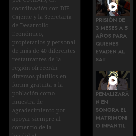
coordinación con DIF
Cajeme y la Secretaría
PRISIÓN DE
de Desarrollo
3 MESES A 5
Económico,
AÑOS PARA
propietarios y personal
QUIENES
de más de 40 diferentes
EVADEN AL
restaurantes de la
SAT
región ofrecerán
diversos platillos en
forma gratuita a la
población como
PENALIZARÁ
N EN
muestra de
SONORA EL
agradecimiento por
MATRIMONI
apoyar siempre al
O INFANTIL
comercio de la
localidad.