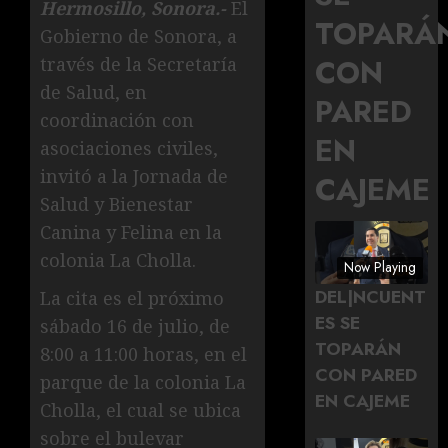
Hermosillo, Sonora.-
El
TOPARÁ
Gobierno de Sonora, a
CON
través de la Secretaría
de Salud, en
PARED
coordinación con
EN
asociaciones civiles,
invitó a la Jornada de
CAJEME
Salud y Bienestar
Canina y Felina en la
colonia La Cholla.
Now Playing
DEL|NCUENT
La cita es el próximo
ES SE
sábado 16 de julio, de
TOPARÁN
8:00 a 11:00 horas, en el
CON PARED
parque de la colonia La
EN CAJEME
Cholla, el cual se ubica
sobre el bulevar