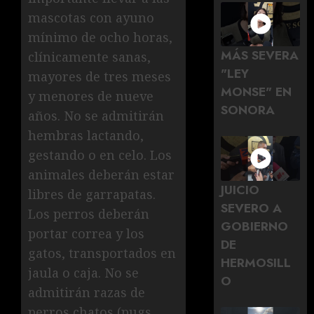
mascotas con ayuno
mínimo de ocho horas,
MÁS SEVERA
clínicamente sanas,
"LEY
mayores de tres meses
MONSE" EN
y menores de nueve
SONORA
años. No se admitirán
hembras lactando,
gestando o en celo. Los
animales deberán estar
JUICIO
libres de garrapatas.
SEVERO A
Los perros deberán
GOBIERNO
portar correa y los
DE
gatos, transportados en
HERMOSILL
jaula o caja. No se
O
admitirán razas de
perros chatos (pugs,