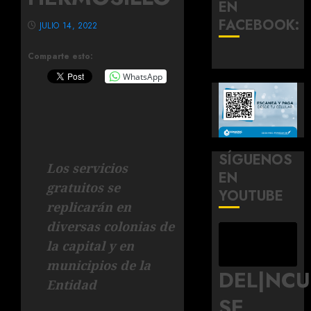
EN
FACEBOOK:
JULIO 14, 2022
Comparte esto:
WhatsApp
SÍGUENOS
Los servicios
EN
gratuitos se
YOUTUBE
replicarán en
diversas colonias de
la capital y en
municipios de la
DEL|NC
Entidad
SE