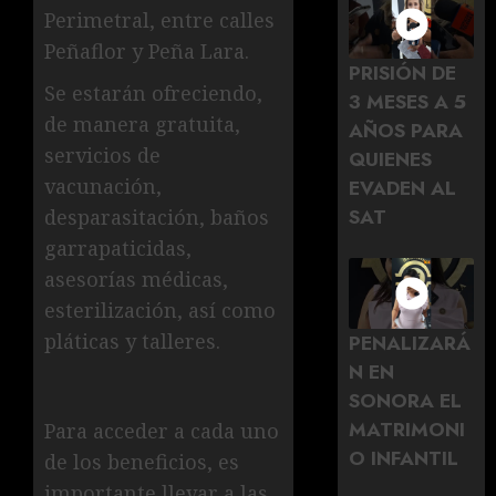
Perimetral, entre calles
Peñaflor y Peña Lara.
PRISIÓN DE
Se estarán ofreciendo,
3 MESES A 5
de manera gratuita,
AÑOS PARA
servicios de
QUIENES
vacunación,
EVADEN AL
SAT
desparasitación, baños
garrapaticidas,
asesorías médicas,
esterilización, así como
pláticas y talleres.
PENALIZARÁ
N EN
SONORA EL
MATRIMONI
Para acceder a cada uno
O INFANTIL
de los beneficios, es
importante llevar a las