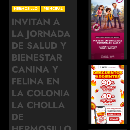
HERMOSILLO
PRINCIPAL
INVITAN A
LA JORNADA
DE SALUD Y
BIENESTAR
CANINA Y
FELINA EN
LA COLONIA
LA CHOLLA
DE
HERMOSILLO