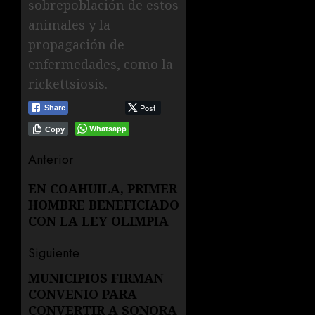
sobrepoblación de estos
animales y la
propagación de
enfermedades, como la
rickettsiosis.
Post
Share
Whatsapp
Copy
Navegación
Anterior
de
Entrada
EN COAHUILA, PRIMER
HOMBRE BENEFICIADO
anterior:
entradas
CON LA LEY OLIMPIA
Siguiente
MUNICIPIOS FIRMAN
Siguiente
CONVENIO PARA
entrada:
CONVERTIR A SONORA