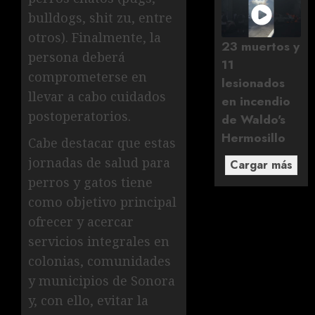
bulldogs, shit zu, entre
otros). Finalmente, la
23 muertos y
persona deberá
11
comprometerse en
lesionados
llevar a cabo cuidados
en incendio
postoperatorios.
de Waldo's
Hermosillo
Cabe destacar que estas
jornadas de salud para
Cargar más
perros y gatos tiene
como objetivo principal
ofrecer y acercar
servicios integrales en
colonias, comunidades
y municipios de Sonora
y, con ello, evitar la