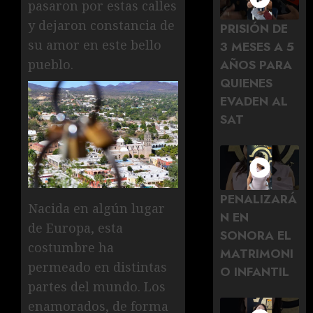
pasaron por estas calles
y dejaron constancia de
PRISIÓN DE
su amor en este bello
3 MESES A 5
pueblo.
AÑOS PARA
QUIENES
EVADEN AL
SAT
PENALIZARÁ
Nacida en algún lugar
N EN
de Europa, esta
SONORA EL
costumbre ha
MATRIMONI
permeado en distintas
O INFANTIL
partes del mundo. Los
enamorados, de forma