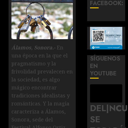
FACEBOOK:
Álamos, Sonora.-
En
una época en la que el
SÍGUENOS
pragmatismo y la
EN
frivolidad prevalecen en
YOUTUBE
la sociedad, es algo
mágico encontrar
tradiciones idealistas y
románticas. Y la magia
DEL|NC
caracteriza a Álamos,
SE
Sonora, sede del
Festival Alfonso Ortiz