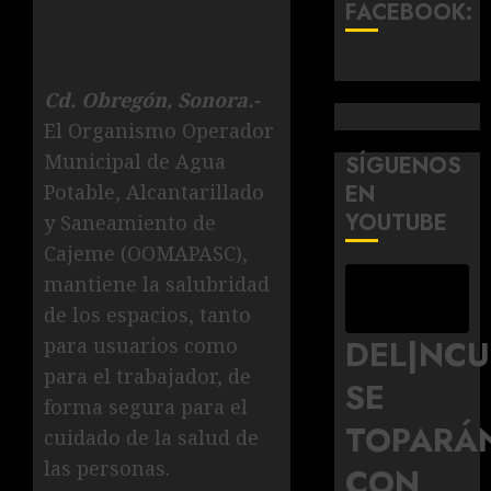
FACEBOOK:
Cd. Obregón, Sonora.-
El Organismo Operador
Municipal de Agua
SÍGUENOS
EN
Potable, Alcantarillado
YOUTUBE
y Saneamiento de
Cajeme (OOMAPASC),
mantiene la salubridad
de los espacios, tanto
DEL|NC
para usuarios como
para el trabajador, de
SE
forma segura para el
TOPARÁ
cuidado de la salud de
las personas.
CON