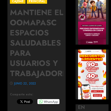
CAJEME
PRINCIPAL
MANTIENE EL
OOMAPASC
ESPACIOS
SALUDABLES
PARA
USUARIOS Y
TRABAJADORES
JUNIO 22, 2022
Comparte esto:
WhatsApp
EN