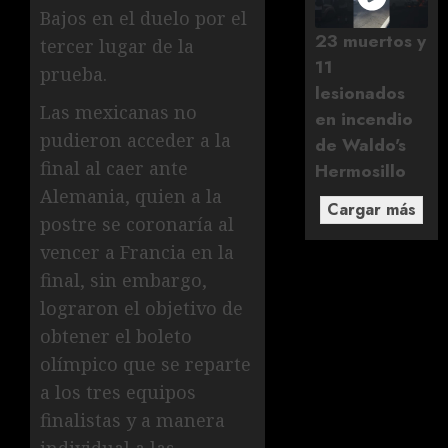
Bajos en el duelo por el
23 muertos y
tercer lugar de la
11
prueba.
lesionados
Las mexicanas no
en incendio
pudieron acceder a la
de Waldo's
final al caer ante
Hermosillo
Alemania, quien a la
Cargar más
postre se coronaría al
vencer a Francia en la
final, sin embargo,
lograron el objetivo de
obtener el boleto
olímpico que se reparte
a los tres equipos
finalistas y a manera