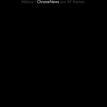
México
|
ChromeNews
por AF themes.
MENORES
MIGRANTES
AGOSTO 5,
2026
0