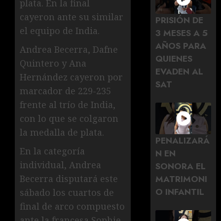
plata. En la final
cayeron ante su similar
PRISIÓN DE
el equipo de India.
3 MESES A 5
AÑOS PARA
Andrea Becerra, Dafne
QUIENES
Quintero y Ana
EVADEN AL
Hernández cayeron por
SAT
marcador de 229-235
frente al trío de India,
con lo que se colgaron
la medalla de plata.
PENALIZARÁ
En la categoría
N EN
individual, Andrea
SONORA EL
MATRIMONI
Becerra disputará este
O INFANTIL
sábado los cuartos de
final de arco compuesto
ante la francesa Sophie