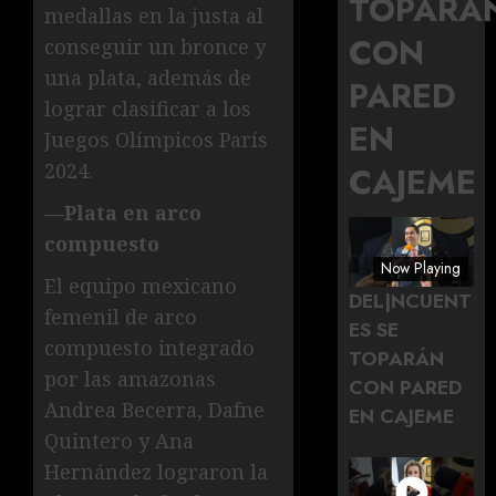
TOPARÁ
medallas en la justa al
CON
conseguir un bronce y
una plata, además de
PARED
lograr clasificar a los
EN
Juegos Olímpicos París
2024.
CAJEME
—Plata en arco
compuesto
Now Playing
El equipo mexicano
DEL|NCUENT
femenil de arco
ES SE
compuesto integrado
TOPARÁN
por las amazonas
CON PARED
Andrea Becerra, Dafne
EN CAJEME
Quintero y Ana
Hernández lograron la