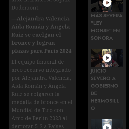
Dodemont.
MÁS SEVERA
—Alejandra Valencia,
"LEY
Aida Román y Ángela
MONSE" EN
Ruiz se cuelgan el
SONORA
bronce y logran
plazas para París 2024
El equipo femenil de
arco recurvo integrado
JUICIO
por Alejandra Valencia,
SEVERO A
GOBIERNO
Aída Román y Ángela
DE
Ruiz se colgaron la
HERMOSILL
medalla de bronce en el
O
Mundial de Tiro con
Arco de Berlín 2023 al
derrotar 5-3 a Países