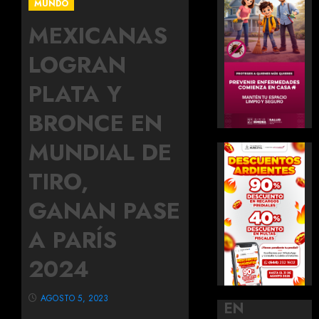
MUNDO
MEXICANAS
LOGRAN
PLATA Y
BRONCE EN
MUNDIAL DE
TIRO,
GANAN PASE
A PARÍS
2024
AGOSTO 5, 2023
EN