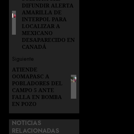
de
DIFUNDIR ALERTA
anterior:
entradas
AMARILLA DE
INTERPOL PARA
LOCALIZAR A
MEXICANO
DESAPARECIDO EN
CANADÁ
Siguiente
ATIENDE
Siguiente
OOMAPASC A
entrada:
POBLADORES DEL
CAMPO 5 ANTE
FALLA EN BOMBA
EN POZO
NOTICIAS
RELACIONADAS