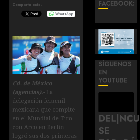
FACEBOOK:
Comparte esto:
WhatsApp
SÍGUENOS
EN
YOUTUBE
Cd. de México
(agencias).-
La
delegación femenil
mexicana que compite
DEL|NC
en el Mundial de Tiro
con Arco en Berlín
SE
logró sus dos primeras