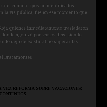
rote, cuando tipos no identificados
en la vía pública, fue en ese momento que
 Roja quienes inmediatamente trasladaron
r donde agonizó por varios días, siendo
ndo dejó de existir al no superar las
iel Bracamontes
 VEZ REFORMA SOBRE VACACIONES;
S CONTINUOS