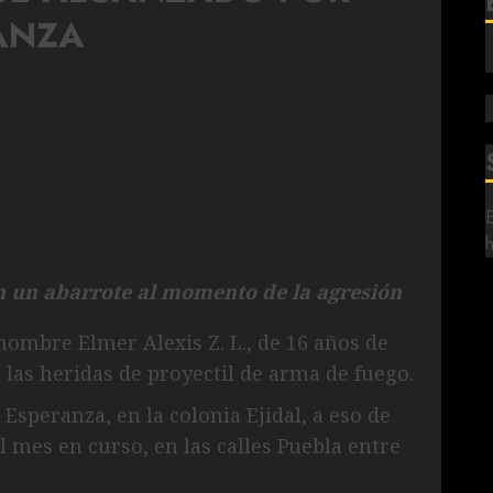
ANZA
n un abarrote al momento de la agresión
ombre Elmer Alexis Z. L., de 16 años de
 las heridas de proyectil de arma de fuego.
Esperanza, en la colonia Ejidal, a eso de
l mes en curso, en las calles Puebla entre