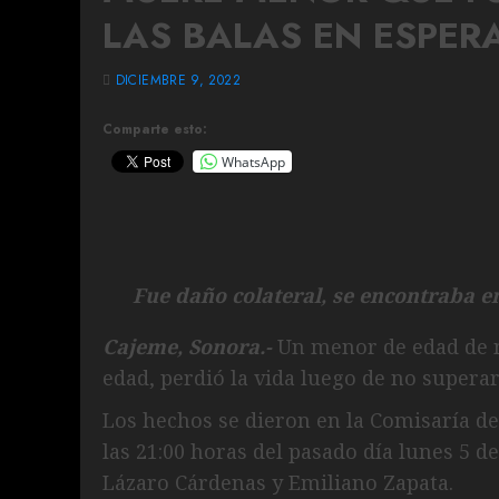
LAS BALAS EN ESPER
DICIEMBRE 9, 2022
Comparte esto:
WhatsApp
Fue daño colateral, se encontraba e
Cajeme, Sonora.-
Un menor de edad de n
edad, perdió la vida luego de no superar
Los hechos se dieron en la Comisaría de 
las 21:00 horas del pasado día lunes 5 de
Lázaro Cárdenas y Emiliano Zapata.