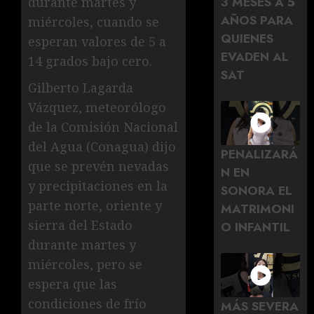
3 MESES A 5
durante martes y
AÑOS PARA
miércoles, cuando se
QUIENES
esperan valores de 5 a
EVADEN AL
14 grados bajo cero.
SAT
Gilberto Lagarda
Vázquez, meteorólogo
de la Comisión Nacional
del Agua (Conagua) dijo
PENALIZARÁ
que se prevén nevadas
N EN
y precipitaciones en la
SONORA EL
parte norte, oriente y
MATRIMONI
sierra del Estado
O INFANTIL
durante martes y
miércoles, pero se
espera que las
condiciones de frío
MÁS SEVERA