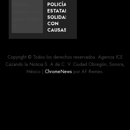
PARA
POLICÍAS
GARANTIZAR
ESTATALES,
ATENCIÓN
SOLIDARIOS
EN
CON
SALUD
CAUSAS
A
NOBLES
PERSONAS
MIGRANTES
AGOSTO
6, 2026
Copyright © Todos los derechos reservados. Agencia ICE
0
AGOSTO
Cazando la Noticia S. A de C. V. Ciudad Obregón, Sonora,
6, 2026
México
|
ChromeNews
0
por AF themes.