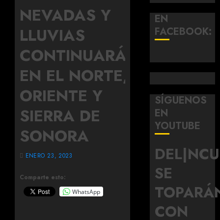
NEVADAS Y
EN
LLUVIAS
FACEBOOK:
CONTINUARÁN
EN EL NORTE,
ORIENTE Y
SÍGUENOS
SIERRA DE
EN
YOUTUBE
SONORA
DEL|NC
ENERO 23, 2023
SE
Comparte esto:
TOPARÁ
WhatsApp
CON