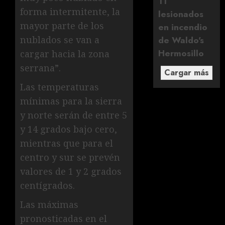
11
forma intermitente, la
lesionados
mayor parte de los
en incendio
nublados se van a
de Waldo's
Hermosillo
cargar hacia la zona
serrana”.
Cargar más
Las temperaturas
mínimas para la sierra
y norte serán de entre 5
y 14 grados bajo cero,
mientras que para el
centro y sur se prevén
valores de 1 y 2 grados
centígrados.
Las máximas
pronosticadas en el