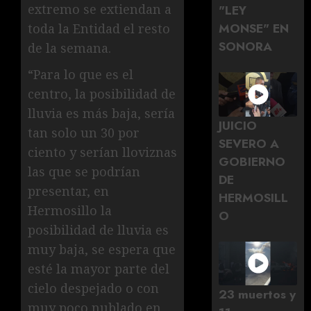
extremo se extiendan a
"LEY
MONSE" EN
toda la Entidad el resto
SONORA
de la semana.
“Para lo que es el
centro, la posibilidad de
lluvia es más baja, sería
JUICIO
tan solo un 30 por
SEVERO A
ciento y serían lloviznas
GOBIERNO
las que se podrían
DE
presentar, en
HERMOSILL
Hermosillo la
O
posibilidad de lluvia es
muy baja, se espera que
esté la mayor parte del
cielo despejado o con
23 muertos y
muy poco nublado en