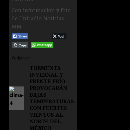
Con información y foto
de Uniradio Noticias |
MM
Post
Share
Whatsapp
Copy
Navegación
Anterior
de
TORMENTA
Entrada
INVERNAL Y
anterior:
entradas
FRENTE FRÍO
PROVOCARÁN
BAJAS
TEMPERATURAS
CON FUERTES
VIENTOS AL
NORTE DEL
MÉXICO