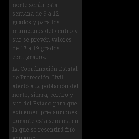
norte serán esta
semana de 9 a 12
grados y para los
municipios del centro y
sur se prevén valores
de 17 a 19 grados
centígrados.
La Coordinación Estatal
de Protección Civil
alertó a la población del
norte, sierra, centro y
sur del Estado para que
extremen precauciones
durante esta semana en
la que se resentirá frío
extremo.