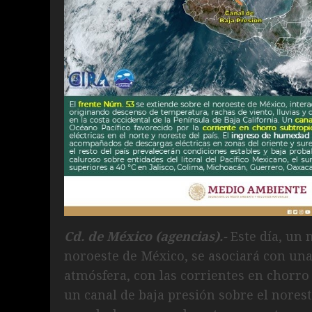
Cd. de México (agencias).-
Este día, un n
noroeste de México, se asociará con una
atmósfera, con las corrientes en chorro 
un canal de baja presión sobre el norest