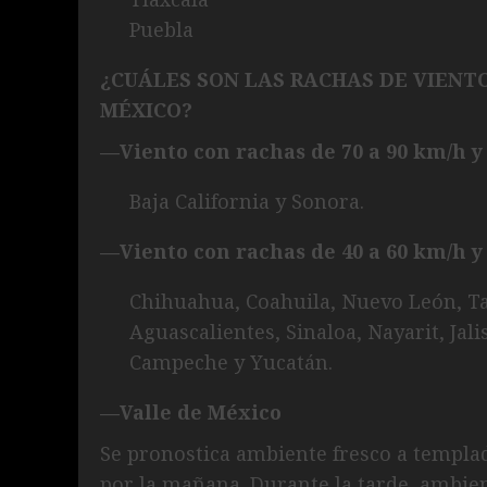
Puebla
¿CUÁLES SON LAS RACHAS DE VIENT
MÉXICO?
—Viento con rachas de 70 a 90 km/h y
Baja California y Sonora.
—Viento con rachas de 40 a 60 km/h y 
Chihuahua, Coahuila, Nuevo León, T
Aguascalientes, Sinaloa, Nayarit, Ja
Campeche y Yucatán.
—Valle de México
Se pronostica ambiente fresco a templa
por la mañana. Durante la tarde, ambien