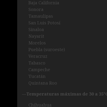
Baja California
Sonora
Tamaulipas
San Luis Potosí
Sinaloa
Nayarit
Morelos
Puebla (suroeste)
Veracruz
Tabasco
Campeche
Yucatán
Quintana Roo
—Temperaturas máximas de 30 a 35°C
Chihuahua