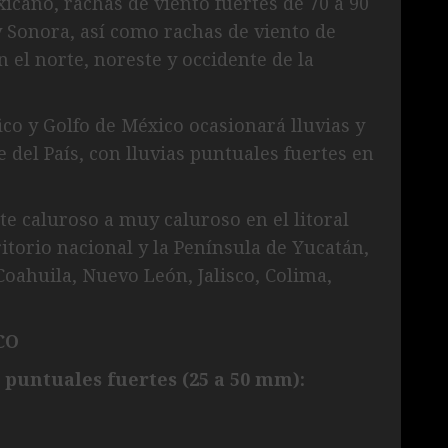
icano, rachas de viento fuertes de 70 a 90
y Sonora, así como rachas de viento de
 el norte, noreste y occidente de la
co y Golfo de México ocasionará lluvias y
 del País, con lluvias puntuales fuertes en
e caluroso a muy caluroso en el litoral
ritorio nacional y la Península de Yucatán,
oahuila, Nuevo León, Jalisco, Colima,
CO
 puntuales fuertes (25 a 50 mm):