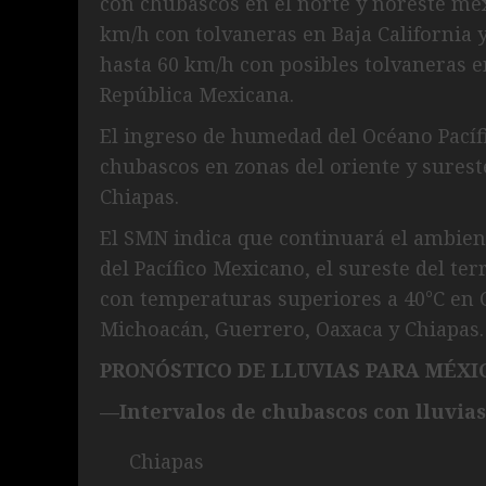
con chubascos en el norte y noreste mex
km/h con tolvaneras en Baja California 
hasta 60 km/h con posibles tolvaneras en
República Mexicana.
El ingreso de humedad del Océano Pacífi
chubascos en zonas del oriente y sureste
Chiapas.
El SMN indica que continuará el ambient
del Pacífico Mexicano, el sureste del ter
con temperaturas superiores a 40°C en C
Michoacán, Guerrero, Oaxaca y Chiapas.
PRONÓSTICO DE LLUVIAS PARA MÉXI
—Intervalos de chubascos con lluvias
Chiapas