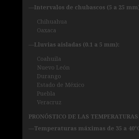
—Intervalos de chubascos (5 a 25 mm)
Chihuahua
Oaxaca
—Lluvias aisladas (0.1 a 5 mm):
Coahuila
Nuevo León
Durango
Estado de México
Puebla
Veracruz
PRONÓSTICO DE LAS TEMPERATURAS
—Temperaturas máximas de 35 a 40°C