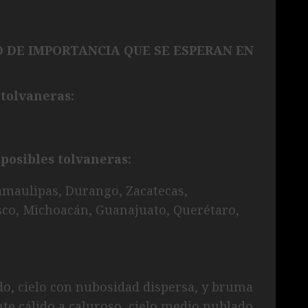
O DE IMPORTANCIA QUE SE ESPERAN EN
 tolvaneras:
posibles tolvaneras:
amaulipas, Durango, Zacatecas,
lisco, Michoacán, Guanajuato, Querétaro,
do, cielo con nubosidad dispersa, y bruma
te cálido a caluroso, cielo medio nublado