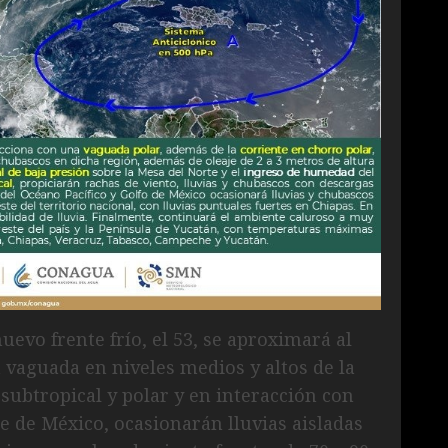
uevo frente frío, el 53, se aproximará al
 vaguada en niveles medios y altos de la
subtropical y polar y en interacción con
e de México, ocasionarán lluvias aisladas