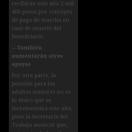
recibirán este año 2 mil
400 pesos por concepto
de pago de marcha en
caso de muerte del
beneficiario.
—También
aumentarán otros
apoyos
Por otra parte, la
pensión para los
adultos mayores no es
lo único que se
incrementará este año,
pues la Secretaría del
Trabajo anunció que,