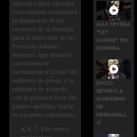
Manuel López Obrador,
esta semana comenzará
la dispersión de los
MÁS SEVERA
recursos de la Pensión
"LEY
para el Bienestar de las
MONSE" EN
Personas Adultas
SONORA
Mayores, que durante
este bimestre
ascenderán a 52 mil 589
millones de pesos, y se
JUICIO
realizará de acuerdo
SEVERO A
con la primera letra del
GOBIERNO
primer apellido, según
DE
HERMOSILL
el siguiente calendario:
O
A, B, C: 4 de enero