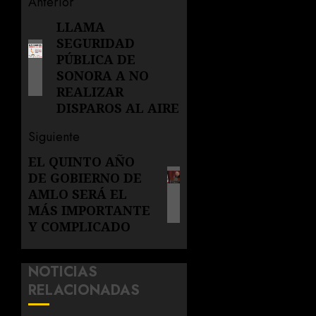
Navegación
Anterior
de
LLAMA
Entrada
SEGURIDAD
anterior:
entradas
PÚBLICA DE
SONORA A NO
REALIZAR
DISPAROS AL AIRE
Siguiente
EL QUINTO AÑO
Siguiente
DE GOBIERNO DE
entrada:
AMLO SERÁ EL
MÁS IMPORTANTE
Y COMPLICADO
NOTICIAS
RELACIONADAS