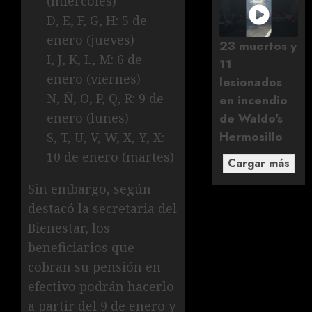
(miércoles)
D, E, F, G, H: 5 de
enero (jueves)
23 muertos y
I, J, K, L, M: 6 de
11
enero (viernes)
lesionados
N, Ñ, O, P, Q, R: 9 de
en incendio
de Waldo's
enero (lunes)
Hermosillo
S, T, U, V, W, X, Y, X:
10 de enero (martes)
Cargar más
Sin embargo, según
destacó la secretaria del
Bienestar, los
beneficiarios que
cobran su pensión en
efectivo podrán hacerlo
a partir del 9 de enero y