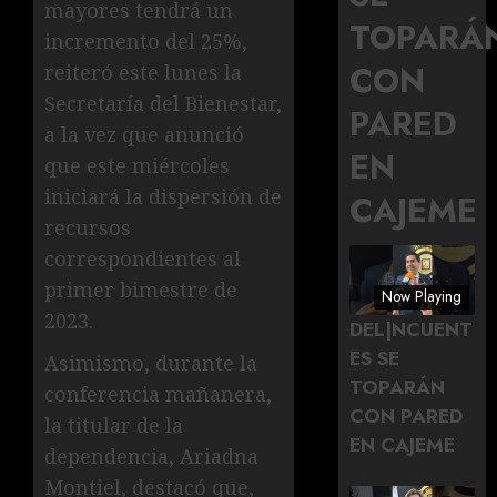
mayores tendrá un
TOPARÁ
incremento del 25%,
CON
reiteró este lunes la
Secretaría del Bienestar,
PARED
a la vez que anunció
EN
que este miércoles
iniciará la dispersión de
CAJEME
recursos
correspondientes al
primer bimestre de
Now Playing
2023.
DEL|NCUENT
ES SE
Asimismo, durante la
TOPARÁN
conferencia mañanera,
CON PARED
la titular de la
EN CAJEME
dependencia, Ariadna
Montiel, destacó que,