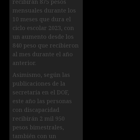
recibirán 875 pesos
mensuales durante los
10 meses que dura el
ciclo escolar 2023, con
un aumento desde los
840 peso que recibieron
al mes durante el año
anterior.
Asimismo, según las
publicaciones de la
secretaría en el DOF,
este año las personas
con discapacidad
recibirán 2 mil 950
pesos bimestrales,
también con un