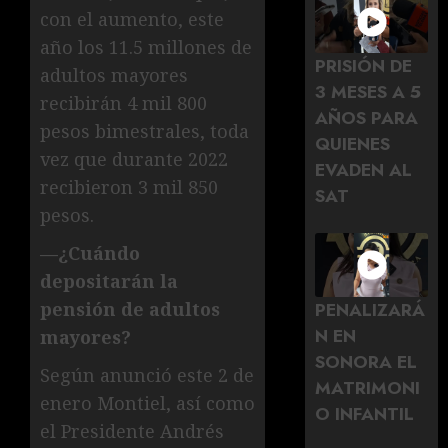
con el aumento, este
año los 11.5 millones de
PRISIÓN DE
adultos mayores
3 MESES A 5
recibirán 4 mil 800
AÑOS PARA
pesos bimestrales, toda
QUIENES
vez que durante 2022
EVADEN AL
recibieron 3 mil 850
SAT
pesos.
—¿Cuándo
depositarán la
PENALIZARÁ
pensión de adultos
N EN
mayores?
SONORA EL
Según anunció este 2 de
MATRIMONI
enero Montiel, así como
O INFANTIL
el Presidente Andrés