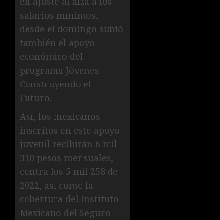
en ajuste al alza a los
salarios mínimos,
desde el domingo subió
también el apoyo
económico del
programa Jóvenes
Construyendo el
Futuro.
Así, los mexicanos
inscritos en este apoyo
juvenil recibirán 6 mil
310 pesos mensuales,
contra los 5 mil 258 de
2022, así como la
cobertura del Instituto
Mexicano del Seguro