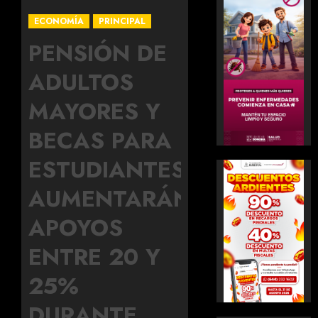
ECONOMÍA
PRINCIPAL
PENSIÓN DE
ADULTOS
MAYORES Y
BECAS PARA
ESTUDIANTES
AUMENTARÁN
APOYOS
ENTRE 20 Y
25%
DURANTE