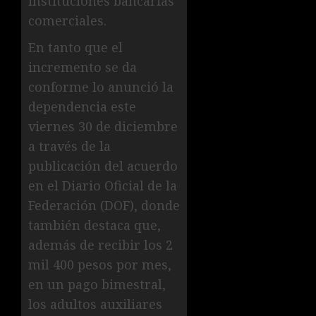
instituciones bancarias
comerciales.
En tanto que el
incremento se da
conforme lo anunció la
dependencia este
viernes 30 de diciembre
a través de la
publicación del acuerdo
en el Diario Oficial de la
Federación (DOF), donde
también destaca que,
además de recibir los 2
mil 400 pesos por mes,
en un pago bimestral,
los adultos auxiliares