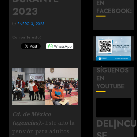
EN
2023
FACEBOOK:
ENERO 3, 2023
Comparte esto:
WhatsApp
SÍGUENOS
EN
YOUTUBE
Cd. de México
DEL|NC
(agencias).-
Este año la
pensión para adultos
SE