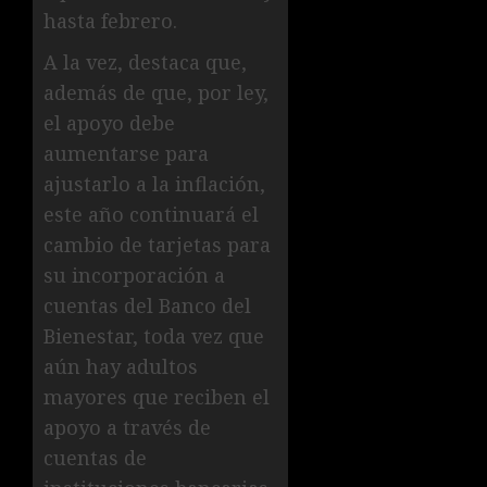
hasta febrero.
A la vez, destaca que,
además de que, por ley,
el apoyo debe
aumentarse para
ajustarlo a la inflación,
este año continuará el
cambio de tarjetas para
su incorporación a
cuentas del Banco del
Bienestar, toda vez que
aún hay adultos
mayores que reciben el
apoyo a través de
cuentas de