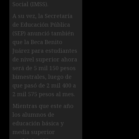
Social (IMSS).
A su vez, la Secretaría
de Educación Pública
(SEP) anunció también
que la Beca Benito
Juárez para estudiantes
de nivel superior ahora
será de 5 mil 150 pesos
bimestrales, luego de
que pasó de 2 mil 400 a
2 mil 575 pesos al mes.
Mientras que este año
los alumnos de
educación básica y
media superior