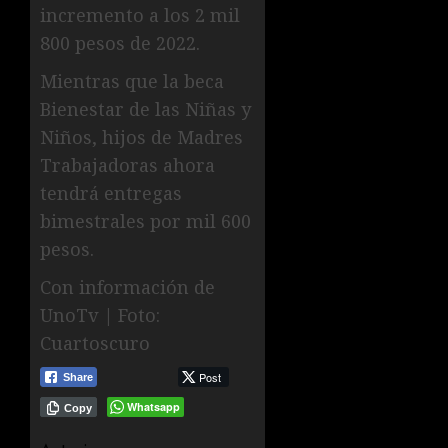
incremento a los 2 mil
800 pesos de 2022.
Mientras que la beca
Bienestar de las Niñas y
Niños, hijos de Madres
Trabajadoras ahora
tendrá entregas
bimestrales por mil 600
pesos.
Con información de
UnoTv | Foto:
Cuartoscuro
Post
Share
Whatsapp
Copy