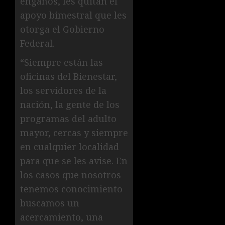
engaños, les quitan el
apoyo bimestral que les
otorga el Gobierno
Federal.
“Siempre están las
oficinas del Bienestar,
los servidores de la
nación, la gente de los
programas del adulto
mayor, cercas y siempre
en cualquier localidad
para que se les avise. En
los casos que nosotros
tenemos conocimiento
buscamos un
acercamiento, una