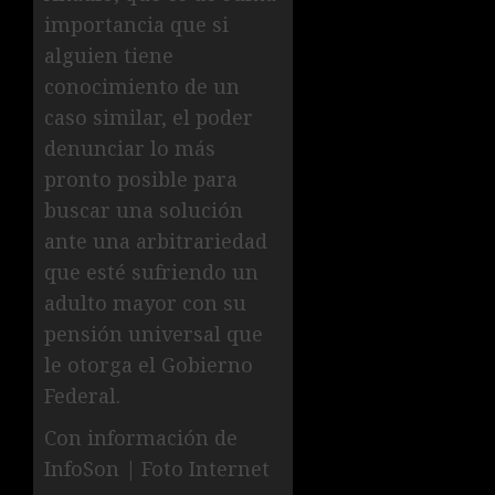
importancia que si
alguien tiene
conocimiento de un
caso similar, el poder
denunciar lo más
pronto posible para
buscar una solución
ante una arbitrariedad
que esté sufriendo un
adulto mayor con su
pensión universal que
le otorga el Gobierno
Federal.
Con información de
InfoSon | Foto Internet