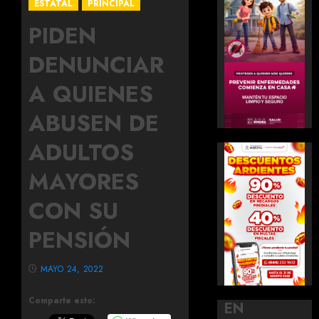
ESTATAL
PRINCIPAL
PIDEN
DENUNCIAR
A QUIENES
ABUSEN DE
ADULTOS
MAYORES
CON SU
PENSIÓN
MAYO 24, 2022
Comparte esto:
EN