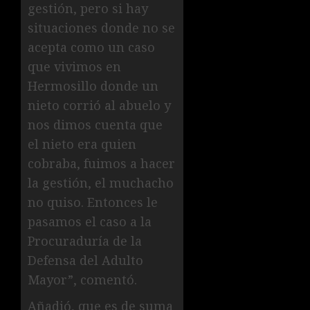
gestión, pero si hay
situaciones donde no se
acepta como un caso
que vivimos en
Hermosillo donde un
nieto corrió al abuelo y
nos dimos cuenta que
el nieto era quien
cobraba, fuimos a hacer
la gestión, el muchacho
no quiso. Entonces le
pasamos el caso a la
Procuraduría de la
Defensa del Adulto
Mayor”, comentó.
Añadió, que es de suma