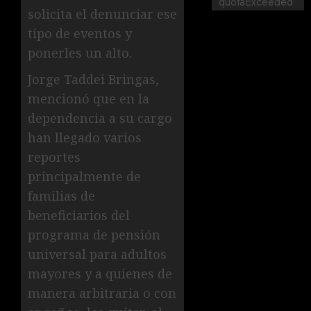
quotaExceeded
solicita el denunciar ese
tipo de eventos y
ponerles un alto.
Jorge Taddei Bringas,
mencionó que en la
dependencia a su cargo
han llegado varios
reportes
principalmente de
familias de
beneficiarios del
programa de pensión
universal para adultos
mayores y a quienes de
manera arbitraria o con