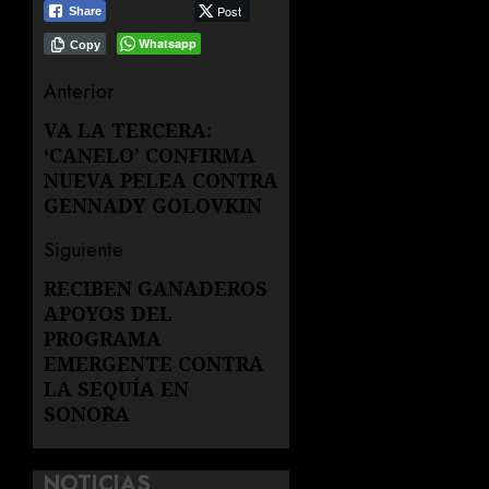
Post
Share
Whatsapp
Copy
Navegación
Anterior
de
VA LA TERCERA:
Entrada
‘CANELO’ CONFIRMA
anterior:
entradas
NUEVA PELEA CONTRA
GENNADY GOLOVKIN
Siguiente
RECIBEN GANADEROS
Siguiente
APOYOS DEL
entrada:
PROGRAMA
EMERGENTE CONTRA
LA SEQUÍA EN
SONORA
NOTICIAS