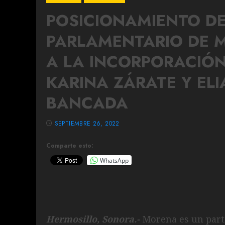
POSICIONAMIENTO D
PARLAMENTARIO DE 
A LA INCORPORACIÓN
KARINA ZÁRATE Y ELI
BANCADA
SEPTIEMBRE 26, 2022
Comparte esto:
WhatsApp
Hermosillo, Sonora.-
Morena es un partid