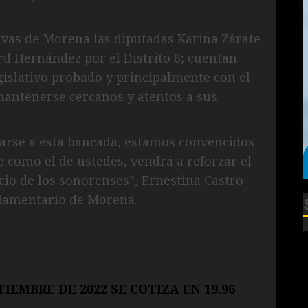
tivas de Morena las diputadas Karina Zárate
lard Hernández por el Distrito 6; cuentan
egislativo probado y principalmente con el
antenerse cercanos y atentos a sus
arse a esta bancada, estamos convencidos
 como el de ustedes, vendrá a reforzar el
io de los sonorenses”, Ernestina Castro
rlamentario de Morena.
IEMBRE DE 2022 SE COTIZA EN 19.96