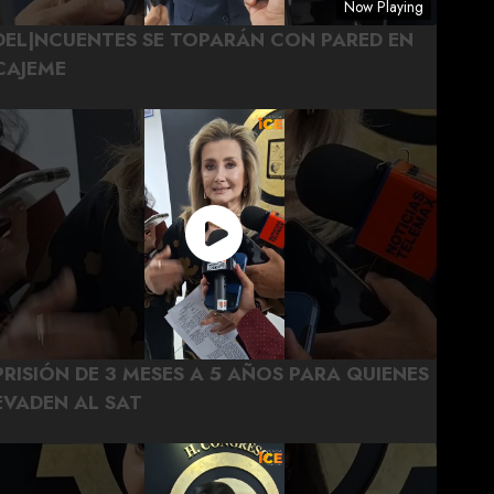
Now Playing
DEL|NCUENTES SE TOPARÁN CON PARED EN
CAJEME
PRISIÓN DE 3 MESES A 5 AÑOS PARA QUIENES
EVADEN AL SAT