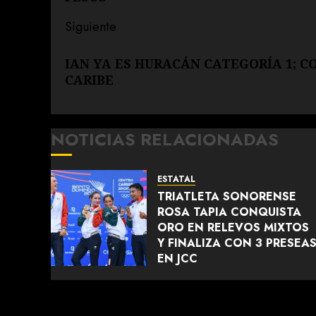
entradas
Siguiente
Siguiente
IAN YA ES HURACÁN CATEGORÍA 1; C
entrada:
CARIBE
NOTICIAS RELACIONADAS
ESTATAL
TRIATLETA SONORENSE
ROSA TAPIA CONQUISTA
ORO EN RELEVOS MIXTOS
Y FINALIZA CON 3 PRESEA
EN JCC
AGOSTO 4, 2026
0