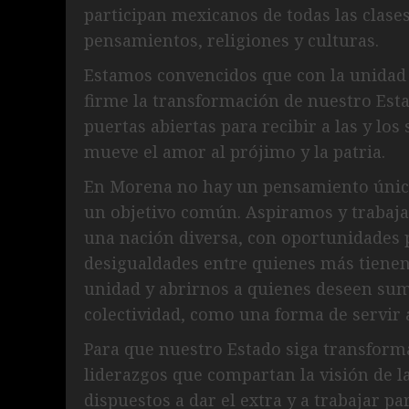
participan mexicanos de todas las clases
pensamientos, religiones y culturas.
Estamos convencidos que con la unidad 
firme la transformación de nuestro Esta
puertas abiertas para recibir a las y lo
mueve el amor al prójimo y la patria.
En Morena no hay un pensamiento único
un objetivo común. Aspiramos y trabaj
una nación diversa, con oportunidades p
desigualdades entre quienes más tienen
unidad y abrirnos a quienes deseen suma
colectividad, como una forma de servir 
Para que nuestro Estado siga transfor
liderazgos que compartan la visión de 
dispuestos a dar el extra y a trabajar p